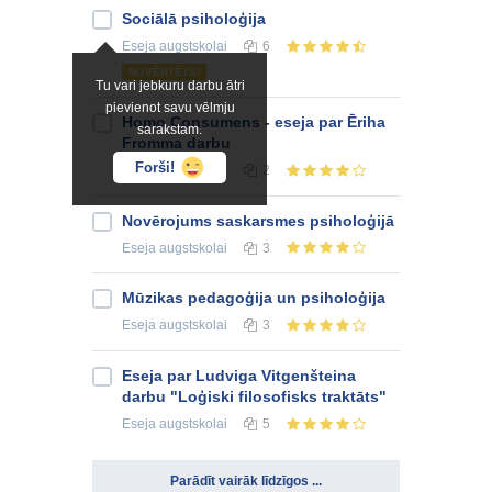
Sociālā psiholoģija
Eseja
augstskolai
6
NOVĒRTĒTS!
Tu vari jebkuru darbu ātri
pievienot savu vēlmju
Homo Consumens - eseja par Ēriha
sarakstam.
Fromma darbu
Forši!
Eseja
augstskolai
2
Novērojums saskarsmes psiholoģijā
Eseja
augstskolai
3
Mūzikas pedagoģija un psiholoģija
Eseja
augstskolai
3
Eseja par Ludviga Vitgenšteina
darbu "Loģiski filosofisks traktāts"
Eseja
augstskolai
5
Parādīt vairāk līdzīgos ...