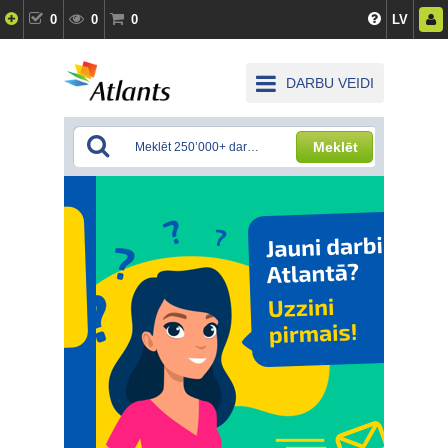
0
0
0
LV
DARBU VEIDI
Meklēt