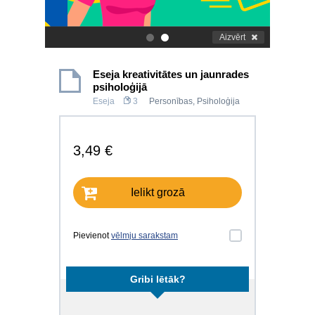
Aizvērt
.
.
Eseja kreativitātes un jaunrades
psiholoģijā
Eseja
3
Personības
,
Psiholoģija
3,49 €
Ielikt grozā
Pievienot
vēlmju sarakstam
Gribi lētāk?