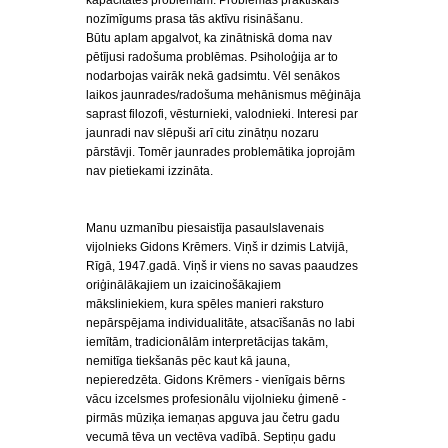
kapacitātes problēmām. Problēmas praktiskais
nozīmīgums prasa tās aktīvu risināšanu.
Būtu aplam apgalvot, ka zinātniskā doma nav
pētījusi radošuma problēmas. Psiholoģija ar to
nodarbojas vairāk nekā gadsimtu. Vēl senākos
laikos jaunrades/radošuma mehānismus mēģināja
saprast filozofi, vēsturnieki, valodnieki. Interesi par
jaunradi nav slēpuši arī citu zinātņu nozaru
pārstāvji. Tomēr jaunrades problemātika joprojām
nav pietiekami izzināta.
Manu uzmanību piesaistīja pasaulslavenais
vijolnieks Gidons Krēmers. Viņš ir dzimis Latvijā,
Rīgā, 1947.gadā. Viņš ir viens no savas paaudzes
oriģinālākajiem un izaicinošākajiem
māksliniekiem, kura spēles manieri raksturo
nepārspējama individualitāte, atsacīšanās no labi
iemītām, tradicionālām interpretācijas takām,
nemitīga tiekšanās pēc kaut kā jauna,
nepieredzēta. Gidons Krēmers - vienīgais bērns
vācu izcelsmes profesionālu vijolnieku ģimenē -
pirmās mūziķa iemaņas apguva jau četru gadu
vecumā tēva un vectēva vadībā. Septiņu gadu