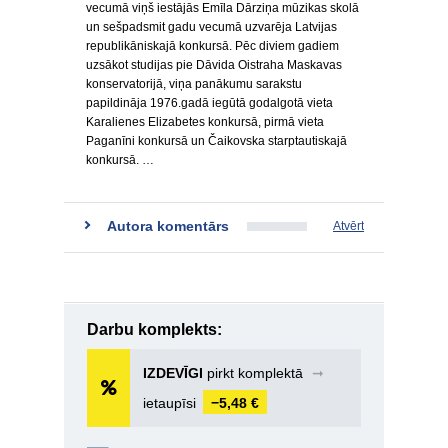
vecumā viņš iestājās Emīla Dārziņa mūzikas skolā
un sešpadsmit gadu vecumā uzvarēja Latvijas
republikāniskajā konkursā. Pēc diviem gadiem
uzsākot studijas pie Dāvida Oistraha Maskavas
konservatorijā, viņa panākumu sarakstu
papildināja 1976.gadā iegūtā godalgotā vieta
Karalienes Elizabetes konkursā, pirmā vieta
Paganīni konkursā un Čaikovska starptautiskajā
konkursā. …
Autora komentārs
Atvērt
Darbu komplekts:
IZDEVĪGI
pirkt komplektā
➞
ietaupīsi
−5,48 €