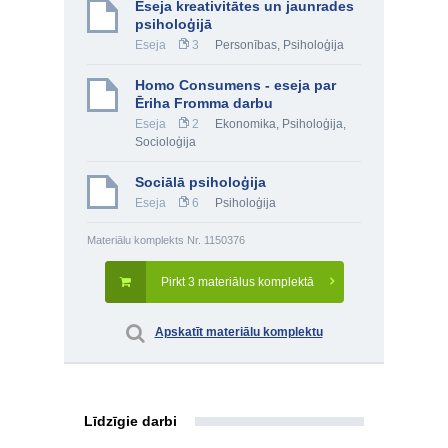
Eseja kreativitātes un jaunrades
psiholoģijā
Eseja
3
Personības
,
Psiholoģija
Homo Consumens - eseja par
Ēriha Fromma darbu
Eseja
2
Ekonomika
,
Psiholoģija
,
Socioloģija
Sociālā psiholoģija
Eseja
6
Psiholoģija
Materiālu komplekts Nr. 1150376
Pirkt 3 materiālus komplektā
Apskatīt materiālu komplektu
Līdzīgie darbi