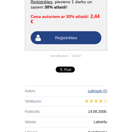
Reģistrējies
, pievieno 1 darbu un
saņem
30% atlaidi
!
2,44
Cena autoriem ar 30% atlaidi:
€
Reģistrēties
Identifikators:
521127
Autors:
cuttysark
(5)
Vērtējums:
Publicēts:
14.08.2008.
Valoda:
Latviešu