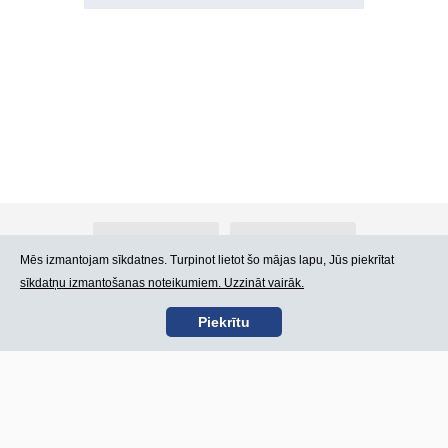
Par Atlants.lv
Reklāma
Mēs izmantojam sīkdatnes. Turpinot lietot šo mājas lapu, Jūs piekrītat
sīkdatņu izmantošanas noteikumiem. Uzzināt vairāk.
Kontakti
Lietošanas noteikumi
Piekrītu
SIA „CDI” © 2002 -
Lapas karte
2026