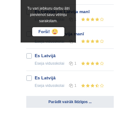
Tu vari jebkuru darbu ātri
Es Latvijā un Latvija manī
pievienot savu vēlmju
Eseja
vidusskolai
1
sarakstam.
Forši!
Es Latvijā, Latvija manī
Eseja
vidusskolai
1
Es Latvijā
Eseja
vidusskolai
1
Es Latvijā
Eseja
vidusskolai
1
Parādīt vairāk līdzīgos ...