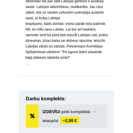
strēlnieki! Ne par velti Latvijas ģerbonī ir austoša
saule- Latvijas atdzimšana, neatkarība. Jau cīņu
sākot, viņi uz savām uzšuvēm uzdrukāja austošo
sauli, jo ticēja Latvijai.
Iespējams, kāds domās- esmu pārāk liela patriote.
Nē, es mīlu savu Latviju. Lai kur arī nedotos,
vienmēr sirdī kā pūrā tiek ielocīti Latvijas ceļi, putnu
dziesmas, jūras balss un debesu spozme. Ielocīts
Latvijas vārds un valoda. Pievienojos Kornēlijas
Apšukrūmas vārdiem: "Pa uguns āderi plaukstā
kāpj debesīs latvieša sirds!"
…
Darbu komplekts:
IZDEVĪGI
pirkt komplektā
➞
ietaupīsi
−2,98 €