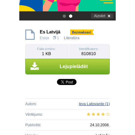
Aizvērt
.
.
Es Latvijā
Bezmaksas!
Eseja
1
Literatūra
Faila izmērs:
Identifikators:
1 KB
810810
Lejupielādēt
Autors:
Ieva Labsvarde
(1)
Vērtējums:
Publicēts:
24.10.2008.