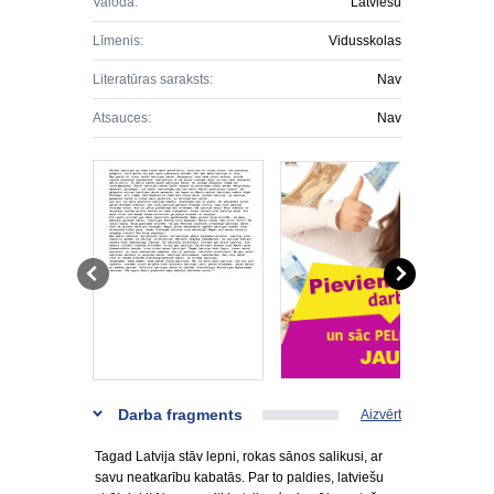
Valoda:
Latviešu
Līmenis:
Vidusskolas
Literatūras saraksts:
Nav
Atsauces:
Nav
Darba fragments
Aizvērt
Tagad Latvija stāv lepni, rokas sānos salikusi, ar
savu neatkarību kabatās. Par to paldies, latviešu