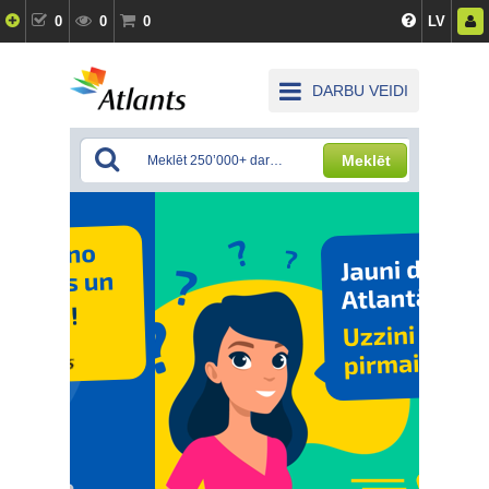
0
0
0
LV
DARBU VEIDI
Meklēt