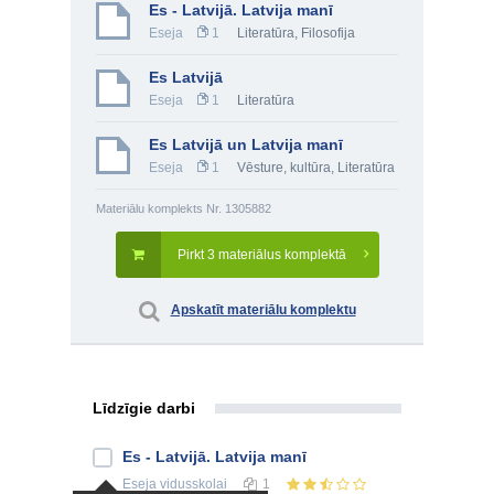
Es - Latvijā. Latvija manī
Eseja
1
Literatūra
,
Filosofija
Es Latvijā
Eseja
1
Literatūra
Es Latvijā un Latvija manī
Eseja
1
Vēsture, kultūra
,
Literatūra
Materiālu komplekts Nr. 1305882
Pirkt 3 materiālus komplektā
Apskatīt materiālu komplektu
Līdzīgie darbi
Es - Latvijā. Latvija manī
Eseja
vidusskolai
1