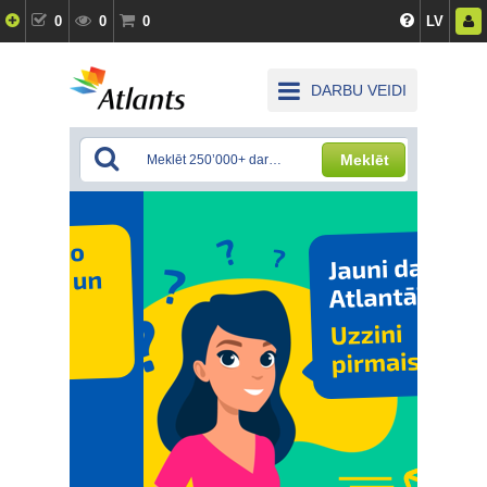
0
0
0
LV
DARBU VEIDI
Meklēt