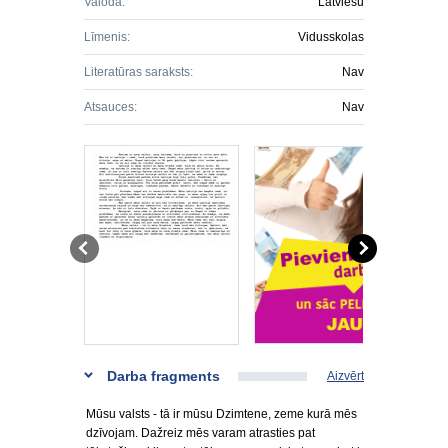
Valoda:
Latviešu
Līmenis:
Vidusskolas
Literatūras saraksts:
Nav
Atsauces:
Nav
Darba fragments
Aizvērt
Mūsu valsts - tā ir mūsu Dzimtene, zeme kurā mēs
dzīvojam. Dažreiz mēs varam atrasties pat