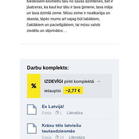
tūkstošiem kilometru tālu no savas dzimtenes, bet ir
jāatceras, ka kaut kur tālu ir tava ģimene, tava māja
un tava dzimtā zeme. Mūsu zeme ir neatkarīga un
skaista, tāpēc mums arī vajag būt labākiem,
čaklākiem un pacietīgākiem, lai mūsu valsts
ziedētu un stiprinātos.…
Darbu komplekts:
IZDEVĪGI
pirkt komplektā
➞
ietaupīsi
−2,77 €
Es Latvijā!
Eseja
1
Literatūra
Krāsu tēls latviešu
tautasdziesmās
Eseja
14
Literatūra