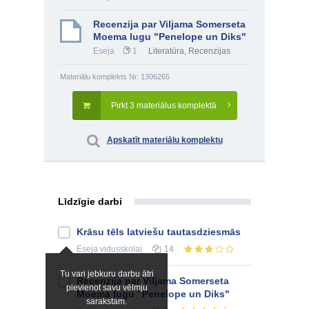
Recenzija par Viljama Somerseta
Moema lugu "Penelope un Diks"
Eseja
1
Literatūra
,
Recenzijas
Materiālu komplekts Nr. 1306265
Pirkt 3 materiālus komplektā
Apskatīt materiālu komplektu
Līdzīgie darbi
Krāsu tēls latviešu tautasdziesmās
Eseja
vidusskolai
14
Tu vari jebkuru darbu ātri
Recenzija par Viljama Somerseta
pievienot savu vēlmju
Moema lugu "Penelope un Diks"
sarakstam.