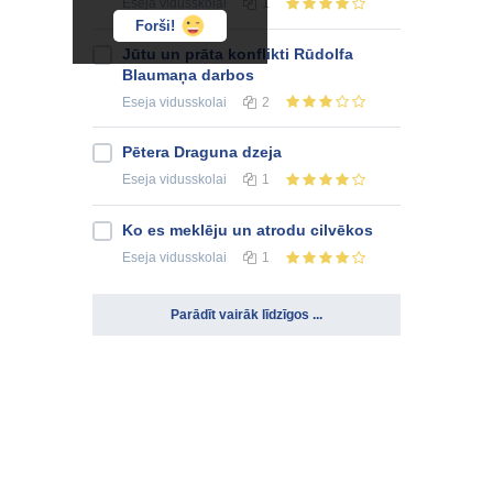
Eseja
vidusskolai
1
Forši!
Jūtu un prāta konflikti Rūdolfa
Blaumaņa darbos
Eseja
vidusskolai
2
Pētera Draguna dzeja
Eseja
vidusskolai
1
Ko es meklēju un atrodu cilvēkos
Eseja
vidusskolai
1
Parādīt vairāk līdzīgos ...