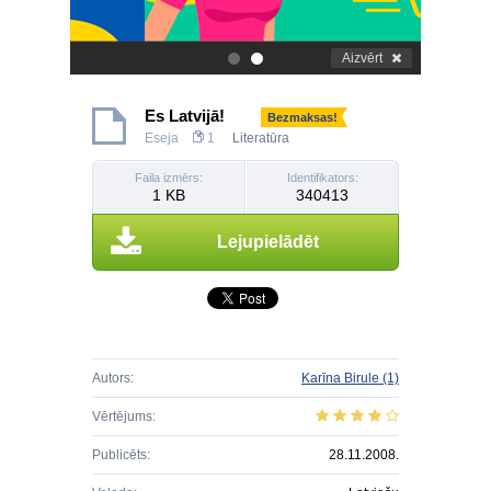
Aizvērt
.
.
Es Latvijā!
Bezmaksas!
Eseja
1
Literatūra
Faila izmērs:
Identifikators:
1 KB
340413
Lejupielādēt
Autors:
Karīna Birule
(1)
Vērtējums:
Publicēts:
28.11.2008.