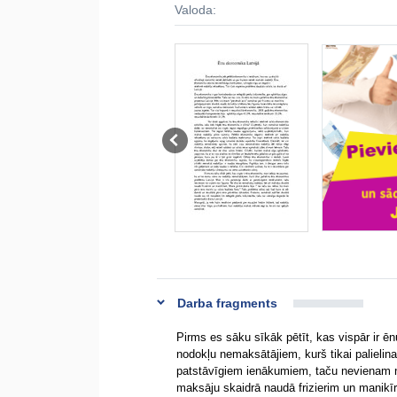
Valoda:
Darba fragments
Pirms es sāku sīkāk pētīt, kas vispār ir 
nodokļu nemaksātājiem, kurš tikai palielina
patstāvīgiem ienākumiem, taču nevienam no
maksāju skaidrā naudā frizierim un manikī