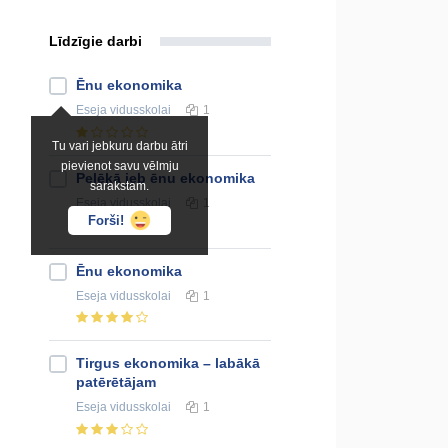
Līdzīgie darbi
Ēnu ekonomika
Eseja
vidusskolai
1
Tu vari jebkuru darbu ātri
pievienot savu vēlmju
Pelēkā jeb ēnu ekonomika
sarakstam.
Eseja
vidusskolai
1
Forši!
Ēnu ekonomika
Eseja
vidusskolai
1
Tirgus ekonomika – labākā
patērētājam
Eseja
vidusskolai
1