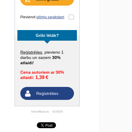
Pievienot
vēlmju sarakstam
Gribi lētāk?
Reģistrējies
, pievieno 1
darbu un saņem
30%
atlaidi
!
Cena autoriem ar 30%
1,39 €
atlaidi:
Reģistrēties
Identifikators:
919305