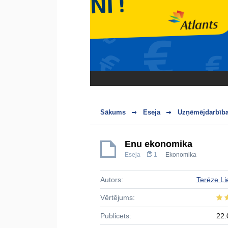
Sākums
Eseja
Uzņēmējdarbība
Ēnu ekonomika
Eseja
1
Ekonomika
Autors:
Terēze Li
Vērtējums:
Publicēts:
22.