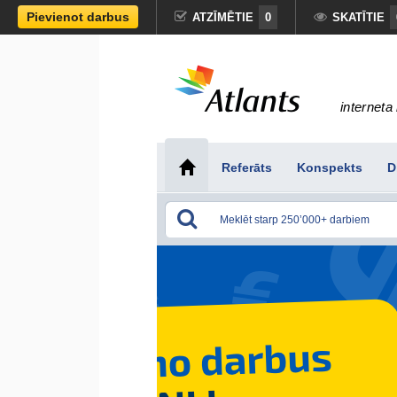
Pievienot darbus
ATZĪMĒTIE
0
SKATĪTIE
interneta 
Referāts
Konspekts
D