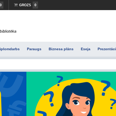
0
GROZS
0
bibliotēka
iplomdarbs
Paraugs
Biznesa plāns
Eseja
Prezentāci