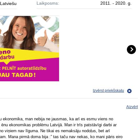
Laikposms:
2011. - 2020. g.
Latviešu
Izvērst priekšskatu
Aizvērt
ēnu ekonomika, man nebija ne jausmas, ka arī es esmu viens no
 ēnu ekonomikas problēmu Latvijā. Man ir trīs patstāvīgi darbi ar
 viņiem nav līguma. Ne tikai es nemaksāju nodoļus, bet arī
ram. Mana pirmā doma bija :” tas taču nav nekas, ko mani pāris eiro