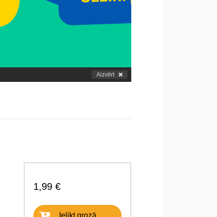
Aizvērt
1,99 €
Ielikt grozā