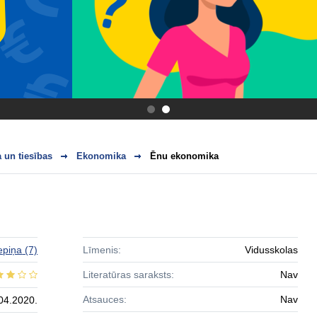
.
.
 un tiesības
Ekonomika
Ēnu ekonomika
epiņa
(7)
Līmenis:
Vidusskolas
Literatūras saraksts:
Nav
Atsauces:
Nav
04.2020.