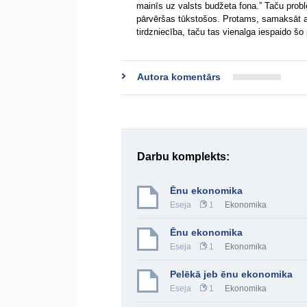
mainīs uz valsts budžeta fona.” Taču probl
pārvēršas tūkstošos. Protams, samaksāt au
tirdzniecība, taču tas vienalga iespaido šo
Autora komentārs
Darbu komplekts:
Ēnu ekonomika
Eseja
1
Ekonomika
Ēnu ekonomika
Eseja
1
Ekonomika
Pelēkā jeb ēnu ekonomika
Eseja
1
Ekonomika