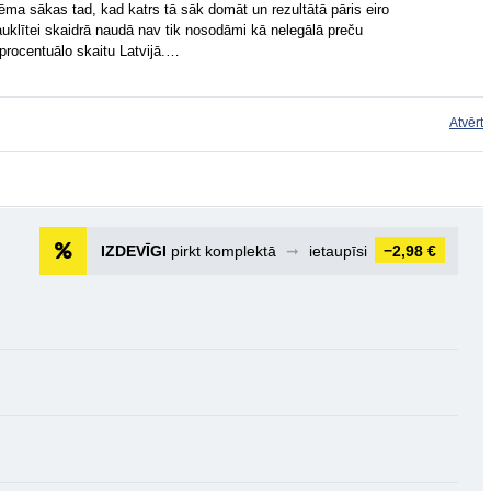
ēma sākas tad, kad katrs tā sāk domāt un rezultātā pāris eiro
klītei skaidrā naudā nav tik nosodāmi kā nelegālā preču
 procentuālo skaitu Latvijā.…
Atvērt
IZDEVĪGI
pirkt komplektā
➞
ietaupīsi
−2,98 €