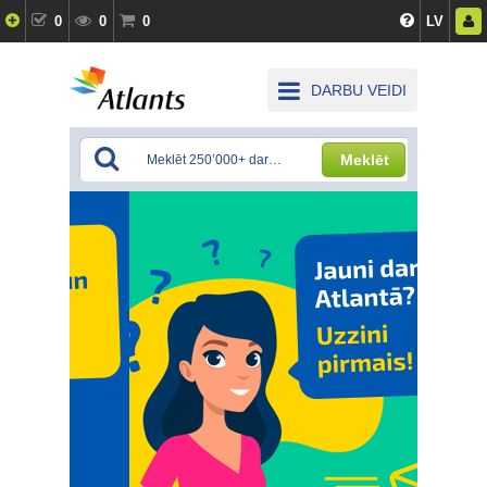
0
0
0
LV
DARBU VEIDI
Meklēt