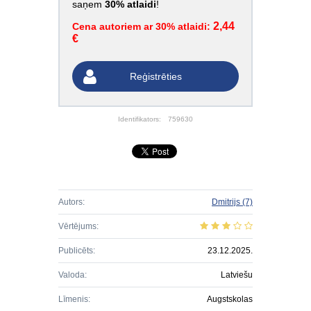
saņem
30% atlaidi
!
2,44
Cena autoriem ar 30% atlaidi:
€
Reģistrēties
Identifikators:
759630
Autors:
Dmitrijs
(7)
Vērtējums:
Publicēts:
23.12.2025.
Valoda:
Latviešu
Līmenis:
Augstskolas