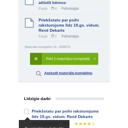
attīstīt bērnos
Eseja
4
Psiholoģija
Priekšstatu par psihi
raksturojums līdz 19.gs. vidum.
Renē Dekarts
Eseja
2
Psiholoģija
Materiālu komplekts Nr. 1408675
Pirkt 3 materiālus komplektā
Apskatīt materiālu komplektu
Līdzīgie darbi
Priekšstatu par psihi raksturojums
līdz 19.gs. vidum. Renē Dekarts
Eseja
augstskolai
2