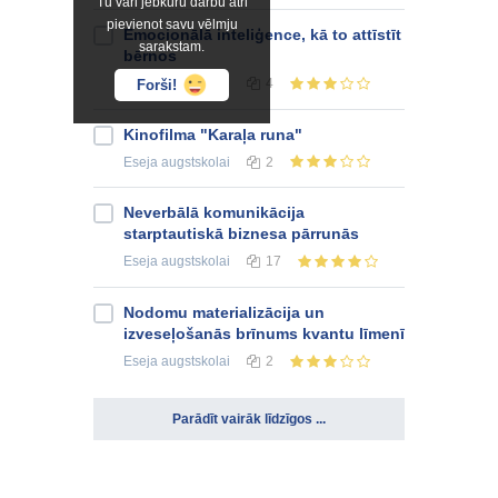
Tu vari jebkuru darbu ātri
pievienot savu vēlmju
Emocionālā inteliģence, kā to attīstīt
sarakstam.
bērnos
Eseja
augstskolai
4
Forši!
Kinofilma "Karaļa runa"
Eseja
augstskolai
2
Neverbālā komunikācija
starptautiskā biznesa pārrunās
Eseja
augstskolai
17
Nodomu materializācija un
izveseļošanās brīnums kvantu līmenī
Eseja
augstskolai
2
Parādīt vairāk līdzīgos ...