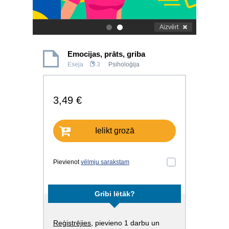
Aizvērt
.
.
Emocijas, prāts, griba
Eseja
3
Psiholoģija
3,49 €
Ielikt grozā
Pievienot
vēlmju sarakstam
Gribi lētāk?
Reģistrējies
, pievieno 1 darbu un