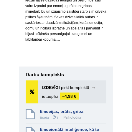
iedziļinājies dažādās teorijās un pētījumos, kas
vairo izpratni par emociju, prāta un gribas
mijiedarbību un izgaismo saistību starp šīm cilvēka
psihes šķautnēm. Savas dzīves laikā autors ir
saskāries ar daudzām situācijām, kurās emociju,
domu un rīcības izpratne un spēja tās pārvaldīt ir
bijusi izšķiroša personīgajai izaugsmei un
labklājībai kopumā.…
Darbu komplekts:
IZDEVĪGI
pirkt komplektā
➞
ietaupīsi
−4,98 €
Emocijas, prāts, griba
Eseja
3
Psiholoģija
Emocionālā inteliģence, kā to