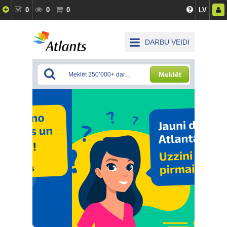
0
0
0
LV
DARBU VEIDI
Meklēt