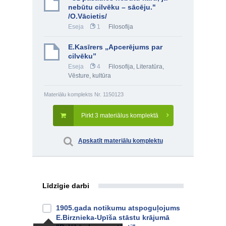
nebūtu cilvēku – sācēju."
/O.Vācietis/
Eseja
1
Filosofija
E.Kasīrers „Apcerējums par
cilvēku”
Eseja
4
Filosofija
,
Literatūra
,
Vēsture, kultūra
Materiālu komplekts Nr. 1150123
Pirkt 3 materiālus komplektā
Apskatīt materiālu komplektu
Līdzīgie darbi
1905.gada notikumu atspoguļojums
E.Birznieka-Upīša stāstu krājumā