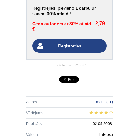
Reģistrējies
, pievieno 1 darbu un
saņem
30% atlaidi
!
2,79
Cena autoriem ar 30% atlaidi:
€
Reģistrēties
Identifikators:
718367
Autors:
mariti
(11)
Vērtējums:
Publicēts:
02.05.2008.
Valoda:
Latviešu