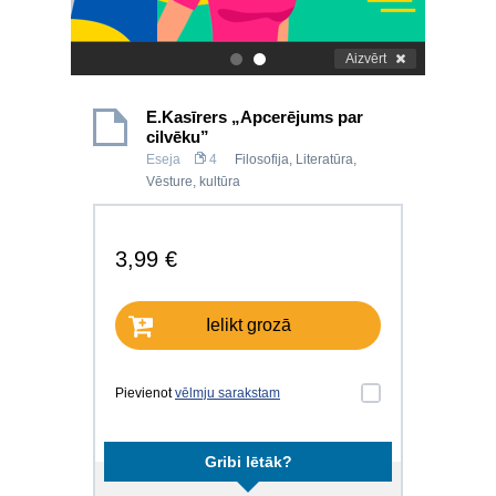
Aizvērt
.
.
E.Kasīrers „Apcerējums par
cilvēku”
Eseja
4
Filosofija
,
Literatūra
,
Vēsture, kultūra
3,99 €
Ielikt grozā
Pievienot
vēlmju sarakstam
Gribi lētāk?