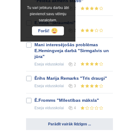
"Pelēkā akmens stāsti"
Tu vari jebkuru darbu ātri
Eseja
vidusskolai
2
pievienot savu vēlmju
sarakstam.
E.Virza “Straumēni”
Eseja
vidusskolai
2
Forši!
Mani interesējošās problēmas
E.Hemingveja darbā "Sirmgalvis un
jūra"
Eseja
vidusskolai
2
Ērihs Marija Remarks "Trīs draugi"
Eseja
vidusskolai
3
Ē.Fromms "Mīlestības māksla"
Eseja
vidusskolai
4
Parādīt vairāk līdzīgos ...