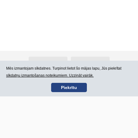
Par Atlants.lv
Reklāma
Mēs izmantojam sīkdatnes. Turpinot lietot šo mājas lapu, Jūs piekrītat
sīkdatņu izmantošanas noteikumiem. Uzzināt vairāk.
Kontakti
Lietošanas noteikumi
Piekrītu
SIA „CDI” © 2002 -
Lapas karte
2026