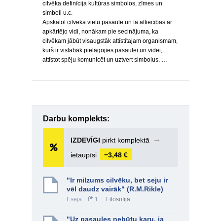
cilvēka definīcija kultūras simbolos, zīmes un
simboli u.c.
Apskatot cilvēka vietu pasaulē un tā attiecības ar
apkārtējo vidi, nonākam pie secinājuma, ka
cilvēkam jābūt visaugstāk attīstītajam organismam,
kurš ir vislabāk pielāgojies pasaulei un videi,
attīstot spēju komunicēt un uztvert simbolus. …
Darbu komplekts:
IZDEVĪGI
pirkt komplektā
➞
ietaupīsi
−3,48 €
"Ir milzums cilvēku, bet seju ir
vēl daudz vairāk" (R.M.Rikle)
Eseja
1
Filosofija
"Uz pasaules nebūtu karu, ja