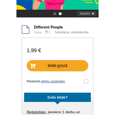
Aizvērt
.
.
Different People
Eseja
1
Tulkošana, valodniecība
1,99 €
Ielikt grozā
Pievienot
vēlmju sarakstam
Gribi lētāk?
Reģistrējies
, pievieno 1 darbu un