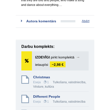
that they are told and people, who make a song
and dance about everything.…
Autora komentārs
Atvērt
Darbu komplekts:
IZDEVĪGI
pirkt komplektā
➞
ietaupīsi
−2,98 €
Christmas
Eseja
1
Tulkošana, valodniecība
,
Vēsture, kultūra
Different People
Eseja
1
Tulkošana, valodniecība