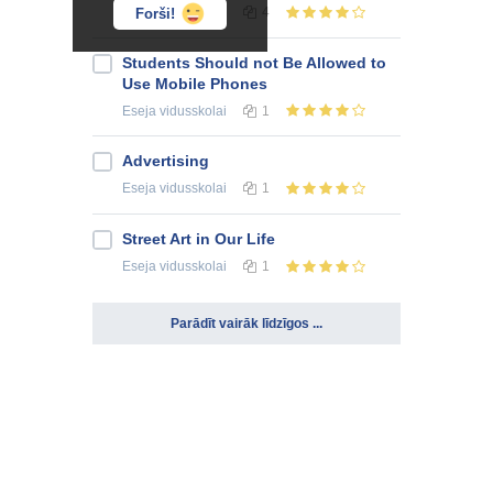
Eseja
vidusskolai
4
Forši!
Students Should not Be Allowed to
Use Mobile Phones
Eseja
vidusskolai
1
Advertising
Eseja
vidusskolai
1
Street Art in Our Life
Eseja
vidusskolai
1
Parādīt vairāk līdzīgos ...