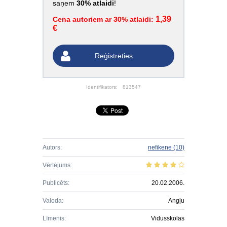
saņem
30% atlaidi
!
1,39
Cena autoriem ar 30% atlaidi:
€
Reģistrēties
Identifikators:
813547
Autors:
nefikene
(10)
Vērtējums:
Publicēts:
20.02.2006.
Valoda:
Angļu
Līmenis:
Vidusskolas