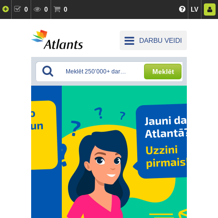
0
0
0
LV
DARBU VEIDI
Meklēt