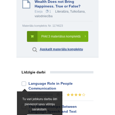
Wealth Does not Bring
Happiness. True or False?
Eseja
1
Literatūra
,
Tulkošana,
valodniecība
Materiālu komplekts Nr. 1174623
Pirkt 3 materiālus komplektā
Apskatīt materiālu komplektu
Līdzīgie darbi
Language Role in People
Communication
Eseja
vidusskolai
1
Tu vari jebkuru darbu ātri
pievienot savu vēlmju
The Relationships Between
sarakstam.
Language Speech and Text