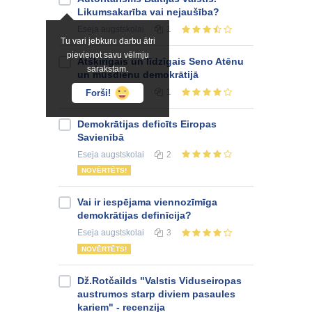
Likumsakarība vai nejaušība?
Eseja
augstskolai
1
Tu vari jebkuru darbu ātri
pievienot savu vēlmju
Atšķirīgais un līdzīgais Seno Atēnu
sarakstam.
un mūsdienu demokrātijā
Eseja
augstskolai
1
Forši!
Demokrātijas deficīts Eiropas
Savienībā
Eseja
augstskolai
2
NOVĒRTĒTS!
Vai ir iespējama viennozīmīga
demokrātijas definīcija?
Eseja
augstskolai
3
NOVĒRTĒTS!
Dž.Rotčailds "Valstis Viduseiropas
austrumos starp diviem pasaules
kariem" - recenzija