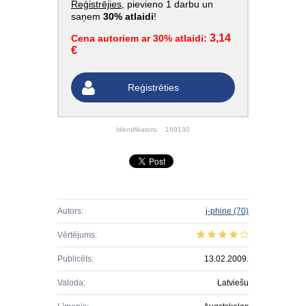
Reģistrējies
, pievieno 1 darbu un
saņem
30% atlaidi
!
3,14
Cena autoriem ar 30% atlaidi:
€
Reģistrēties
Identifikators:
169130
Autors:
j-phine
(70)
Vērtējums:
Publicēts:
13.02.2009.
Valoda:
Latviešu