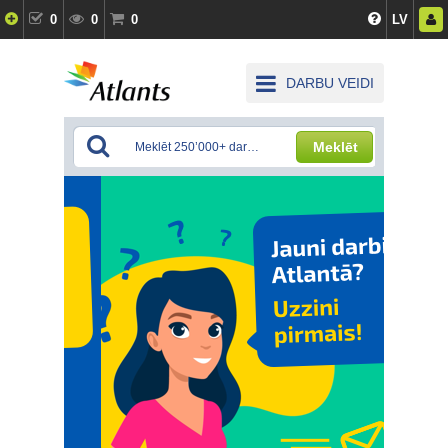
0
0
0
LV
DARBU VEIDI
Meklēt