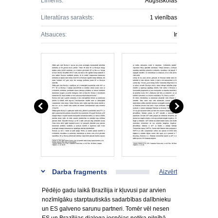
Līmenis:
Augstskolas
Literatūras saraksts:
1 vienības
Atsauces:
Ir
Darba fragments
Aizvērt
Pēdējo gadu laikā Brazīlija ir kļuvusi par arvien
nozīmīgāku starptautiskās sadarbības dalībnieku
un ES galveno sarunu partneri. Tomēr vēl nesen