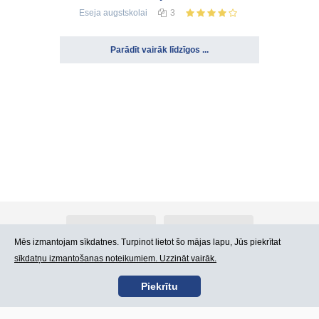
Eseja
augstskolai
3
Parādīt vairāk līdzīgos ...
Par Atlants.lv
Reklāma
Mēs izmantojam sīkdatnes. Turpinot lietot šo mājas lapu, Jūs piekrītat
sīkdatņu izmantošanas noteikumiem. Uzzināt vairāk.
Kontakti
Lietošanas noteikumi
Piekrītu
SIA „CDI” © 2002 -