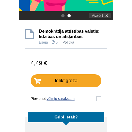
Aizvērt
.
.
Demokrātija attīstības valstīs:
līdzības un atšķirības
Eseja
5
Politika
4,49 €
Ielikt grozā
Pievienot
vēlmju sarakstam
Gribi lētāk?