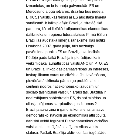
ES un Brazīlijas dialoga iespējas netika pilnībā
izmantotas, un to īstenoja galvenokārt ES un
Mercosur dialoga ietvaros. Brazīlija būs pēdējā
BRICS1 valsts, kas tiekas ar ES augstākā līmeņa
sanāksmē. Ir laiks piešķirt Brazīlijai stratēģiskā
partnera, kā arī lielākā Latīņamerikas ekonomikas
dalībnieka un reģiona līdera statusu Pirmā ES un
Brazīlijas augstākā līmeņa sanāksme, kas notiks
Lisabonā 2007. gada jūlijā, būs nozīmīgs
pavērsiena punkts ES un Brazīlijas attiecībās.
Pēdējo gadu laikā Brazīlija ir pierādījusi, ka ir
veiksmīgākā jaunattīstības valsts ANO un PTO. ES
un Brazīlijai ir kopīgas pamatvērtības un intereses,
tostarp likuma varas un cilvēktiesību ievērošana,
pievēršanās klimata pārmaiņu problēmai un
centieni nodrošināt ekonomisko izaugsmi un
sociālo taisnīgumu valstī un ārpus tās. Brazīlija ir
neaizstājams sabiedrotais ES, risinot minētos un
citus jautājumus starptautiskajos forumos.2
Brazīlija savā ziņā ir gandrīz kontinents; ar savu
demogrāfisko stāvokli un ekonomikas attīstību tā
dabiskā veidā ieguvusi Dienvidamerikas vadošās
valsts un ietekmīgākās Latīņamerikas valsts
statusu. Pašlaik Brazīlija aktīvi cenšas iegūt šādu