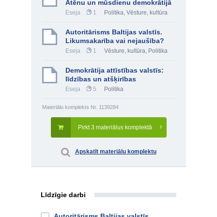
Atēnu un mūsdienu demokrātijā
Eseja
1
Politika
,
Vēsture, kultūra
Autoritārisms Baltijas valstīs.
Likumsakarība vai nejaušība?
Eseja
1
Vēsture, kultūra
,
Politika
Demokrātija attīstības valstīs:
līdzības un atšķirības
Eseja
5
Politika
Materiālu komplekts Nr. 1139284
Pirkt 3 materiālus komplektā
Apskatīt materiālu komplektu
Līdzīgie darbi
Autoritārisms Baltijas valstīs.