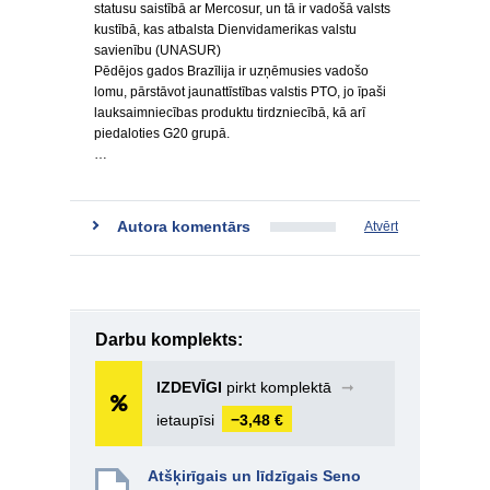
statusu saistībā ar Mercosur, un tā ir vadošā valsts
kustībā, kas atbalsta Dienvidamerikas valstu
savienību (UNASUR)
Pēdējos gados Brazīlija ir uzņēmusies vadošo
lomu, pārstāvot jaunattīstības valstis PTO, jo īpaši
lauksaimniecības produktu tirdzniecībā, kā arī
piedaloties G20 grupā.
…
Autora komentārs
Atvērt
Darbu komplekts:
IZDEVĪGI
pirkt komplektā
➞
ietaupīsi
−3,48 €
Atšķirīgais un līdzīgais Seno