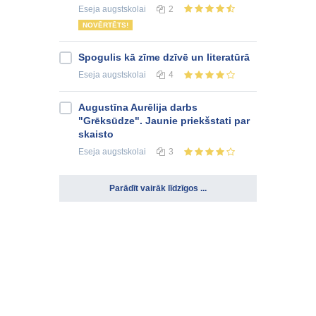
Eseja
augstskolai
2
NOVĒRTĒTS!
Spogulis kā zīme dzīvē un literatūrā
Eseja
augstskolai
4
Augustīna Aurēlija darbs
"Grēksūdze". Jaunie priekšstati par
skaisto
Eseja
augstskolai
3
Parādīt vairāk līdzīgos ...