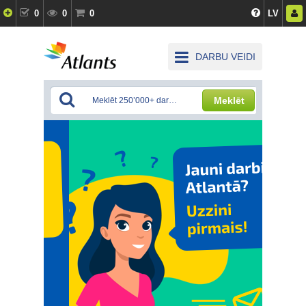
0
0
0
LV
DARBU VEIDI
Meklēt