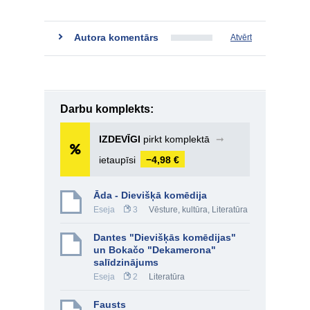
Autora komentārs
Atvērt
Darbu komplekts:
IZDEVĪGI
pirkt komplektā
➞
ietaupīsi
−4,98 €
Āda - Dievišķā komēdija
Eseja
3
Vēsture, kultūra
,
Literatūra
Dantes "Dievišķās komēdijas"
un Bokačo "Dekamerona"
salīdzinājums
Eseja
2
Literatūra
Fausts