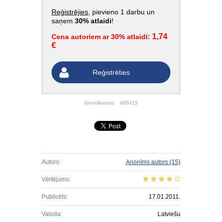
Reģistrējies
, pievieno 1 darbu un
saņem
30% atlaidi
!
1,74
Cena autoriem ar 30% atlaidi:
€
Reģistrēties
Identifikators:
488415
Autors:
Anonīms autors
(15)
Vērtējums:
Publicēts:
17.01.2011.
Valoda:
Latviešu