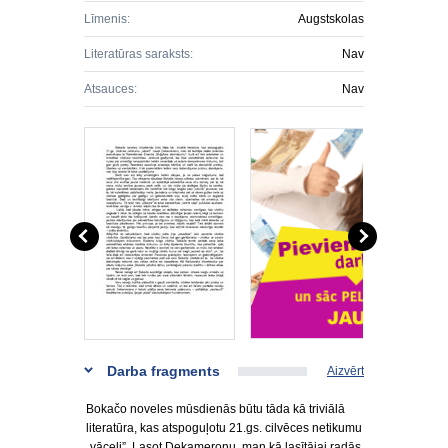
Līmenis:
Augstskolas
Literatūras saraksts:
Nav
Atsauces:
Nav
Darba fragments
Aizvērt
Bokačo noveles mūsdienās būtu tāda kā triviālā
literatūra, kas atspoguļotu 21.gs. cilvēces netikumu
„vāceli”. Lasot Dekameronu, man kā lasītājai radās