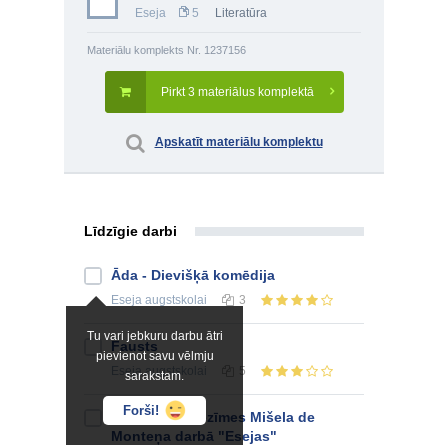
Eseja
5
Literatūra
Materiālu komplekts Nr. 1237156
Pirkt 3 materiālus komplektā
Apskatīt materiālu komplektu
Līdzīgie darbi
Āda - Dievišķā komēdija
Eseja
augstskolai
3
Tu vari jebkuru darbu ātri
Fausts
pievienot savu vēlmju
Eseja
augstskolai
5
sarakstam.
Forši!
Humānisma iezīmes Mišela de
Monteņa darbā "Esejas"