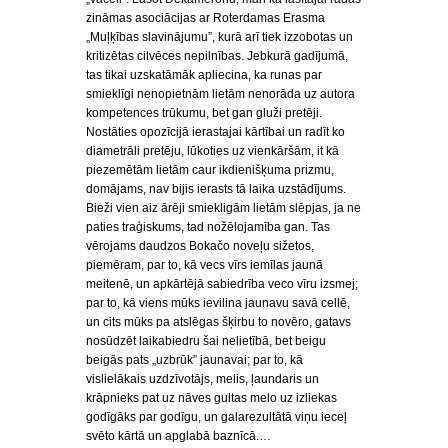
zināmas asociācijas ar Roterdamas Erasma
„Muļķības slavinājumu”, kurā arī tiek izzobotas un
kritizētas cilvēces nepilnības. Jebkurā gadījumā,
tas tikai uzskatāmāk apliecina, ka runas par
smieklīgi nenopietnām lietām nenorāda uz autora
kompetences trūkumu, bet gan gluži pretēji.
Nostāties opozīcijā ierastajai kārtībai un radīt ko
diametrāli pretēju, lūkoties uz vienkāršām, it kā
piezemētām lietām caur ikdienišķuma prizmu,
domājams, nav bijis ierasts tā laika uzstādījums.
Bieži vien aiz ārēji smiekligām lietām slēpjas, ja ne
paties traģiskums, tad nožēlojamība gan. Tas
vērojams daudzos Bokačo noveļu sižetos,
piemēram, par to, kā vecs vīrs iemīlas jaunā
meitenē, un apkārtējā sabiedrība veco vīru izsmej;
par to, kā viens mūks ievilina jaunavu savā cellē,
un cits mūks pa atslēgas šķirbu to novēro, gatavs
nosūdzēt laikabiedru šai nelietībā, bet beigu
beigās pats „uzbrūk” jaunavai; par to, kā
vislielākais uzdzīvotājs, melis, ļaundaris un
krāpnieks pat uz nāves gultas melo uz izliekas
godīgāks par godīgu, un galarezultātā viņu ieceļ
svēto kārtā un apglabā baznīcā.…