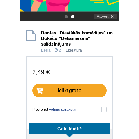
Aizvērt
.
.
Dantes "Dievišķās komēdijas" un
Bokačo "Dekamerona"
salīdzinājums
Eseja
2
Literatūra
2,49 €
Ielikt grozā
Pievienot
vēlmju sarakstam
Gribi lētāk?