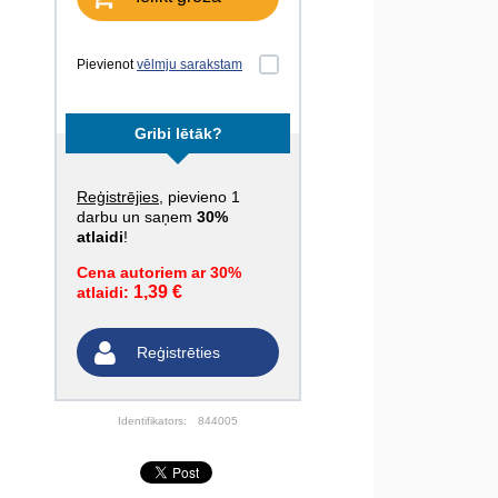
Pievienot
vēlmju sarakstam
Gribi lētāk?
Reģistrējies
, pievieno 1
darbu un saņem
30%
atlaidi
!
Cena autoriem ar 30%
1,39 €
atlaidi:
Reģistrēties
Identifikators:
844005