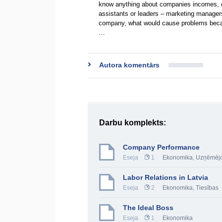
know anything about companies incomes, ou
assistants or leaders – marketing managers
company, what would cause problems becau
…
Autora komentārs
Darbu komplekts:
Company Performance
Eseja
1
Ekonomika
,
Uzņēmējd
Labor Relations in Latvia
Eseja
2
Ekonomika
,
Tiesības
The Ideal Boss
Eseja
1
Ekonomika