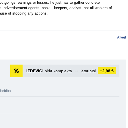
tgoings, earnings or losses, he just has to gather concrete
, advertisement agents, book – keepers, analyst, not all workers of
se of stopping any actions.
Atvērt
IZDEVĪGI
pirkt komplektā
➞
ietaupīsi
−2,98 €
arbība