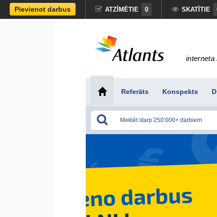
Pievienot darbus
ATZĪMĒTIE
0
SKATĪTIE
interneta 
Referāts
Konspekts
D