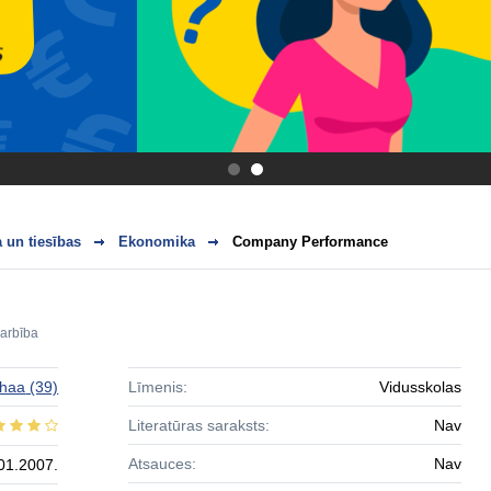
.
.
 un tiesības
Ekonomika
Company Performance
arbība
haa
(39)
Līmenis:
Vidusskolas
Literatūras saraksts:
Nav
Atsauces:
Nav
01.2007.