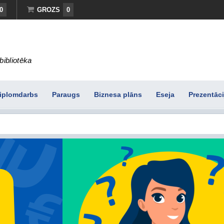
0
GROZS
0
bibliotēka
iplomdarbs
Paraugs
Biznesa plāns
Eseja
Prezentāci