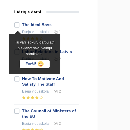
Līdzīgie darbi
The Ideal Boss
Eseja
vidusskolai
1
Tu vari jebkuru darbu ātri
pievienot savu vēlmju
Labor Relations in Latvia
sarakstam.
Eseja
vidusskolai
2
Forši!
How To Motivate And
Satisfy The Staff
Eseja
vidusskolai
2
The Council of Ministers of
the EU
Eseja
vidusskolai
2