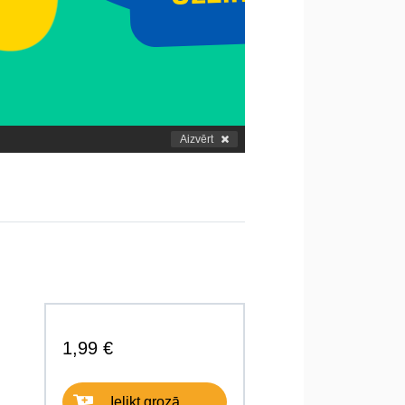
Aizvērt
1,99 €
Ielikt grozā