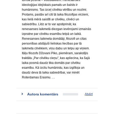
tumšā posma – viduslaikiem. Renesanses
ideoloģijas idejiskais pamats un balsts ir
humānisms. Tas izceļ cilvēka vērtību un nozīmi.
Protams, pastāv arī citi tā laika filozofijas virzieni,
kas lielā mērā saistīti ar cilvēku, cilvēci un
sabiedrību. Līdz ar to var apstiprināt, ka
renesanses laikmetā diezgan ievērojami izmainās
izpratne par cilvēku esamību telpā un laikā.
Renesanses laikmeta domātāji, filozofi un citas
personības atstājuši lieliskas liecības par tā
laikmeta cilvēkiem, viņu dabu un telpu ap viņiem.
Itāļu filozofs Džovani Piko, piemēram, sarakstījis
traktātu „Par cilvēku cieņu”, kas apliecina, ka šajā
laika posmā daudz tika domāts par cilvēku
esamību. Kā izcilu humānistu, kas izglītoja un
daudz deva tā laika sabiedrībai, var minēt
Roterdamas Erasmu. …
Autora komentārs
Atvērt