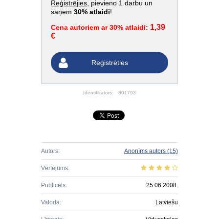
Reģistrējies
, pievieno 1 darbu un
saņem
30% atlaidi
!
1,39
Cena autoriem ar 30% atlaidi:
€
Reģistrēties
Identifikators:
801793
Autors:
Anonīms autors
(15)
Vērtējums:
Publicēts:
25.06.2008.
Valoda:
Latviešu