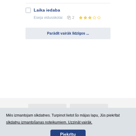
Laika iedaba
Eseja
vidusskolai
2
Parādīt vairāk līdzīgos ...
Par Atlants.lv
Reklāma
Mēs izmantojam sīkdatnes. Turpinot lietot šo mājas lapu, Jūs piekrītat
sīkdatņu izmantošanas noteikumiem. Uzzināt vairāk.
Kontakti
Lietošanas noteikumi
Piekrītu