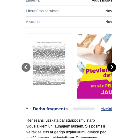
Līmenis:
Vidusskolas
Literatūras saraksts:
Nav
Atsauces:
Nav
Darba fragments
Aizvērt
Renesansi uzskata par starpposmu starp
viduslaikiem un jaunajiem laikiem. Šis posms ir
vairāk saistīts ar garīgo uzplaukumu cilvēcē pēc