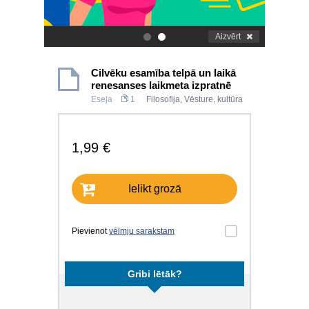
Aizvērt
.
.
Cilvēku esamība telpā un laikā
renesanses laikmeta izpratnē
Eseja
1
Filosofija
,
Vēsture, kultūra
1,99 €
Ielikt grozā
Pievienot
vēlmju sarakstam
Gribi lētāk?