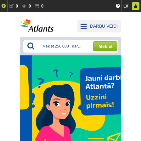
0
0
0
LV
DARBU VEIDI
Meklēt