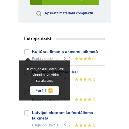
Apskatīt materiālu komplektu
Līdzīgie darbi
Kultūras līmenis akmens laikmetā
Eseja
vidusskolai
2
Tu vari jebkuru darbu ātri
Nē cilvēku tirdzniecībai
pievienot savu vēlmju
Eseja
vidusskolai
2
sarakstam.
Forši!
Laika jēdziens
Eseja
vidusskolai
4
Latvijas ekonomika feodālisma
laikmetā
Eseja
vidusskolai
2