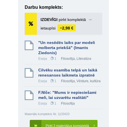
Darbu komplekts:
IZDEVĪGI
pirkt komplektā
➞
ietaupīsi
−2,98 €
"Un nesēdēs laiks par modeli
molberta priekšā" (Imants
Ziedonis)
Eseja
1
Filosofija
,
Literatūra
Cilvēku esamība telpā un laikā
renesanses laikmeta izpratnē
Eseja
1
Filosofija
,
Vēsture, kultūra
F.Nīče: "Mums ir nepieciešami
meli, lai uzvarētu realitāti"
Eseja
1
Filosofija
Materiālu komplekts Nr. 1133423
Pirkt 3 materiālus komplektā