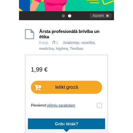
Aizvērt
.
.
Ārsta profesionālā brīvība un
ētika
Eseja
1
Anatomija, veselība,
medicīna, higiēna
,
Tiesības
1,99 €
Ielikt grozā
Pievienot
vēlmju sarakstam
Gribi lētāk?