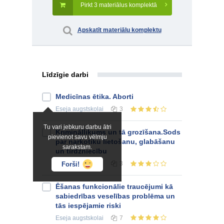
Pirkt 3 materiālus komplektā
Apskatīt materiālu komplektu
Līdzīgie darbi
Medicīnas ētika. Aborti
Eseja
augstskolai
3
Tu vari jebkuru darbu ātri
Krimināllikums un tā grozīšana.Sods
pievienot savu vēlmju
par narkotiku lietošanu, glabāšanu
sarakstam.
un tirdzniecību
Eseja
augstskolai
3
Forši!
Ēšanas funkcionālie traucējumi kā
sabiedrības veselības problēma un
tās iespējamie riski
Eseja
augstskolai
7