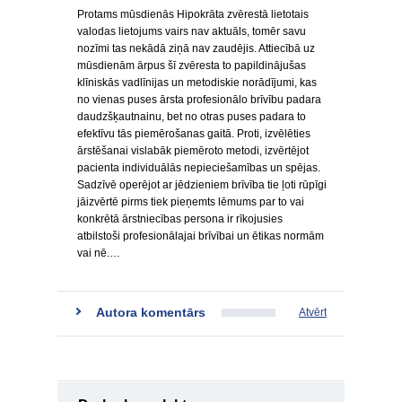
Protams mūsdienās Hipokrāta zvērestā lietotais
valodas lietojums vairs nav aktuāls, tomēr savu
nozīmi tas nekādā ziņā nav zaudējis. Attiecībā uz
mūsdienām ārpus šī zvēresta to papildinājušas
klīniskās vadlīnijas un metodiskie norādījumi, kas
no vienas puses ārsta profesionālo brīvību padara
daudzšķautnainu, bet no otras puses padara to
efektīvu tās piemērošanas gaitā. Proti, izvēlēties
ārstēšanai vislabāk piemēroto metodi, izvērtējot
pacienta individuālās nepieciešamības un spējas.
Sadzīvē operējot ar jēdzieniem brīvība tie ļoti rūpīgi
jāizvērtē pirms tiek pieņemts lēmums par to vai
konkrētā ārstniecības persona ir rīkojusies
atbilstoši profesionālajai brīvībai un ētikas normām
vai nē.…
Autora komentārs
Atvērt