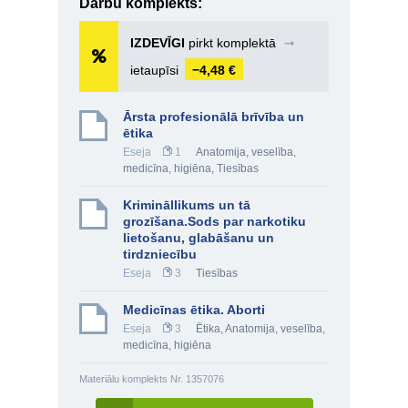
Darbu komplekts:
IZDEVĪGI
pirkt komplektā
➞
ietaupīsi
−4,48 €
Ārsta profesionālā brīvība un
ētika
Eseja
1
Anatomija, veselība,
medicīna, higiēna
,
Tiesības
Krimināllikums un tā
grozīšana.Sods par narkotiku
lietošanu, glabāšanu un
tirdzniecību
Eseja
3
Tiesības
Medicīnas ētika. Aborti
Eseja
3
Ētika
,
Anatomija, veselība,
medicīna, higiēna
Materiālu komplekts Nr. 1357076