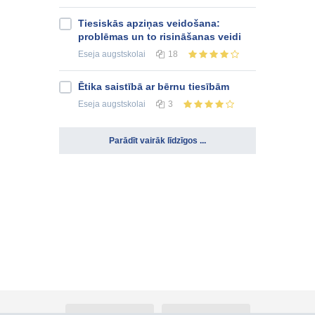
Tiesiskās apziņas veidošana:
problēmas un to risināšanas veidi
Eseja
augstskolai
18
Ētika saistībā ar bērnu tiesībām
Eseja
augstskolai
3
Parādīt vairāk līdzīgos ...