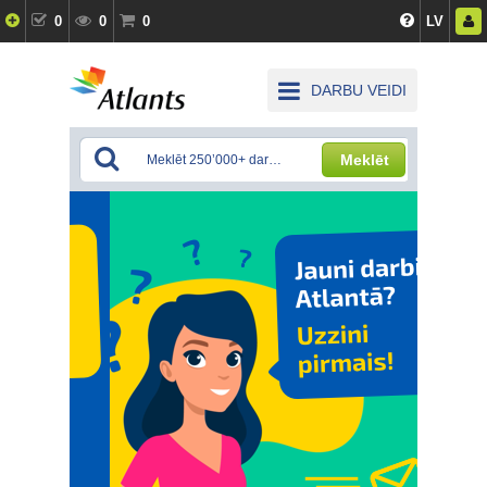
0
0
0
LV
DARBU VEIDI
Meklēt