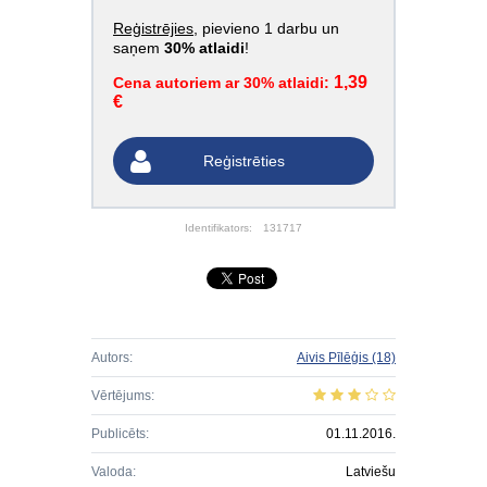
Reģistrējies
, pievieno 1 darbu un
saņem
30% atlaidi
!
1,39
Cena autoriem ar 30% atlaidi:
€
Reģistrēties
Identifikators:
131717
Autors:
Aivis Pīlēģis
(18)
Vērtējums:
Publicēts:
01.11.2016.
Valoda:
Latviešu