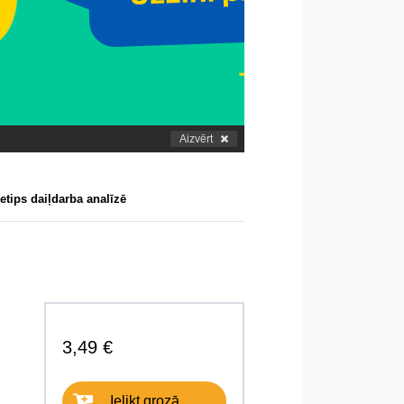
Aizvērt
etips daiļdarba analīzē
3,49 €
Ielikt grozā