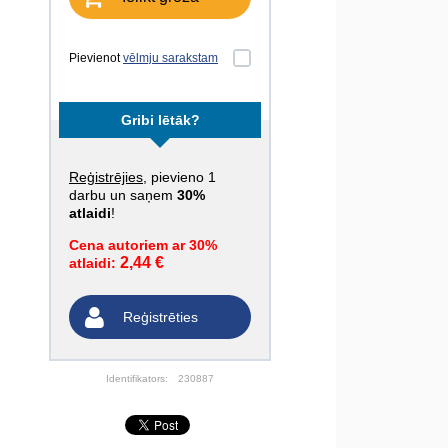
Pievienot
vēlmju sarakstam
Gribi lētāk?
Reģistrējies
, pievieno 1
darbu un saņem
30%
atlaidi
!
Cena autoriem ar 30%
2,44 €
atlaidi:
Reģistrēties
Identifikators:
230887