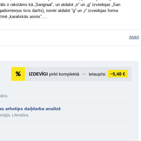
ls ir rakstāms kā „Sangraal”, un atdalot „n” un „g” izveidojas „San
adsimteņus ticis darīts), tomēr atdalot ”g” un „r” izveidojas forma
zīmē „karaliskās asinis”.…
Atvērt
IZDEVĪGI
pirkt komplektā
➞
ietaupīsi
−5,48 €
atūra
as arhetips daiļdarba analīzē
loģija
,
Literatūra