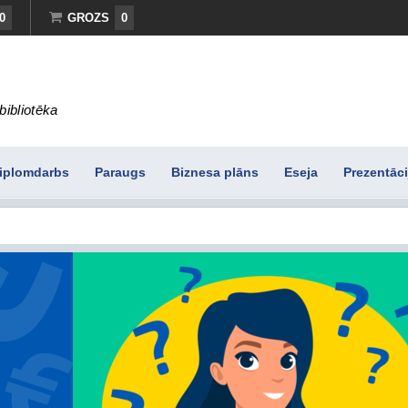
0
GROZS
0
bibliotēka
iplomdarbs
Paraugs
Biznesa plāns
Eseja
Prezentāci