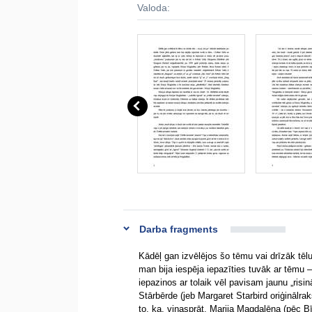
Valoda:
Darba fragments
Kādēļ gan izvēlējos šo tēmu vai drīzāk tē
man bija iespēja iepazīties tuvāk ar tēmu 
iepazinos ar tolaik vēl pavisam jaunu „risi
Stārbērde (jeb Margaret Starbird oriģinālra
to, ka, viņasprāt, Marija Magdalēna (pēc B