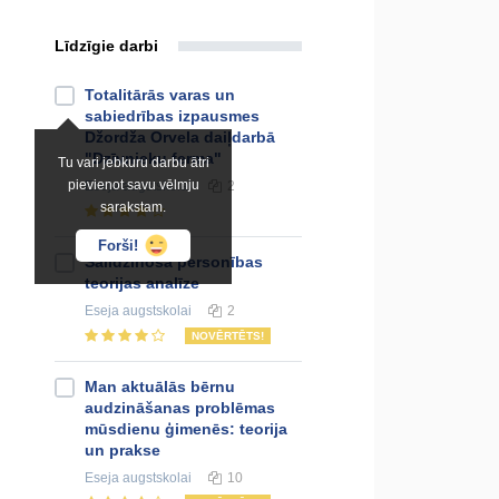
Līdzīgie darbi
Totalitārās varas un
sabiedrības izpausmes
Džordža Orvela daiļdarbā
"Dzīvnieku ferma"
Tu vari jebkuru darbu ātri
pievienot savu vēlmju
Eseja
augstskolai
2
sarakstam.
Forši!
Salīdzinoša personības
teorijas analīze
Eseja
augstskolai
2
NOVĒRTĒTS!
Man aktuālās bērnu
audzināšanas problēmas
mūsdienu ģimenēs: teorija
un prakse
Eseja
augstskolai
10