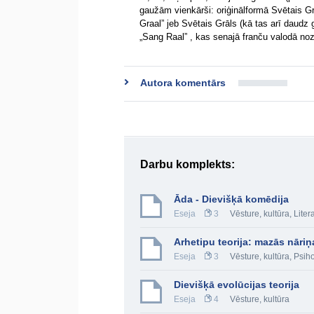
gaužām vienkārši: oriģinālformā Svētais Grā
Graal” jeb Svētais Grāls (kā tas arī daudz g
„Sang Raal” , kas senajā franču valodā no
Autora komentārs
Darbu komplekts:
Āda - Dievišķā komēdija
Eseja
3
Vēsture, kultūra
,
Liter
Arhetipu teorija: mazās nāriņ
Eseja
3
Vēsture, kultūra
,
Psiho
Dievišķā evolūcijas teorija
Eseja
4
Vēsture, kultūra