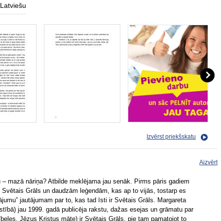
Latviešu
Izvērst priekšskatu
Aizvērt
lu – mazā nāriņa? Atbilde meklējama jau senāk. Pirms pāris gadiem
– Svētais Grāls un daudzām leģendām, kas ap to vijās, tostarp es
nājumu” jautājumam par to, kas tad īsti ir Svētais Grāls. Margareta
kstībā) jau 1999. gadā publicēja rakstu, dažas esejas un grāmatu par
ībeles, Jēzus Kristus māte) ir Svētais Grāls, pie tam pamatojot to