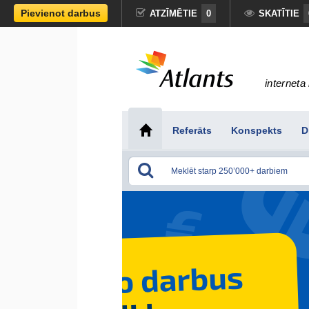
Pievienot darbus
ATZĪMĒTIE
0
SKATĪTIE
interneta 
Referāts
Konspekts
D