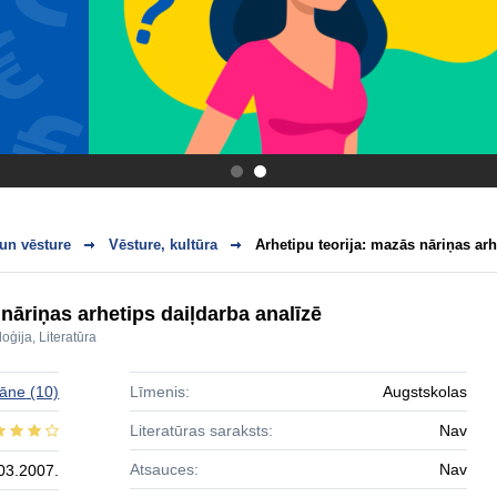
.
.
 un vēsture
Vēsture, kultūra
Arhetipu teorija: mazās nāriņas arh
 nāriņas arhetips daiļdarba analīzē
loģija
,
Literatūra
vāne
(10)
Līmenis:
Augstskolas
Literatūras saraksts:
Nav
Atsauces:
Nav
03.2007.