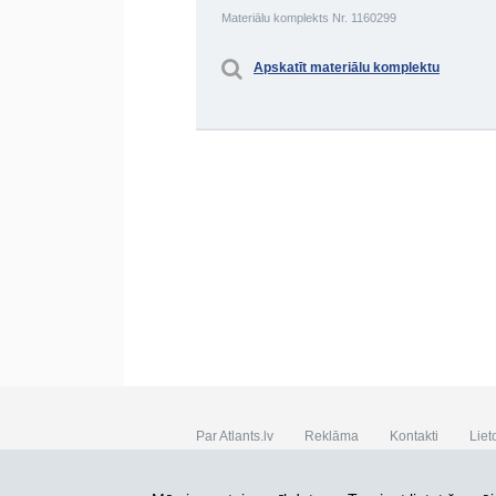
Materiālu komplekts Nr. 1160299
Apskatīt materiālu komplektu
Par Atlants.lv
Reklāma
Kontakti
Liet
SIA „CDI” © 2002 - 2026