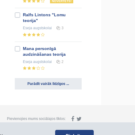
NOVĒRTĒTS!
Ralfs Lintons "Lomu
teorija"
Eseja
augstskolai
3
Mana personīgā
audzināšanas teorija
Eseja
augstskolai
2
Parādīt vairāk līdzīgos ...
Pievienojies mums sociālajos tīklos: