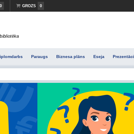
0
GROZS
0
bibliotēka
iplomdarbs
Paraugs
Biznesa plāns
Eseja
Prezentāci