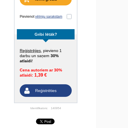
Pievienot
vēlmju sarakstam
Gribi lētāk?
Reģistrējies
, pievieno 1
darbu un saņem
30%
atlaidi
!
Cena autoriem ar 30%
1,39 €
atlaidi:
Reģistrēties
Identifikators:
140954