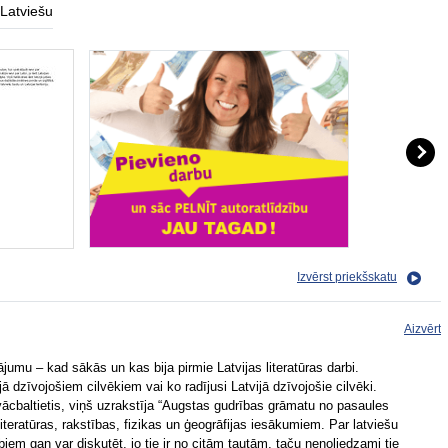
Latviešu
Izvērst priekšskatu
Aizvērt
ājumu – kad sākās un kas bija pirmie Latvijas literatūras darbi.
vijā dzīvojošiem cilvēkiem vai ko radījusi Latvijā dzīvojošie cilvēki.
ācbaltietis, viņš uzrakstīja “Augstas gudrības grāmatu no pasaules
iteratūras, rakstības, fizikas un ģeogrāfijas iesākumiem. Par latviešu
biem gan var diskutēt, jo tie ir no citām tautām, taču nenoliedzami tie