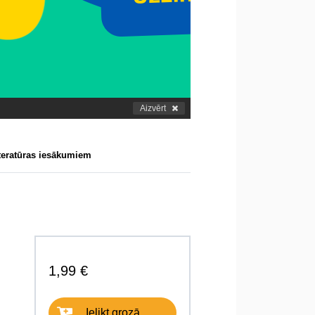
Aizvērt
iteratūras iesākumiem
1,99 €
Ielikt grozā