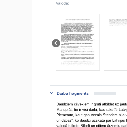
Valoda:
Darba fragments
Daudziem cilvēkiem ir grūti atbildēt uz jaut
Manuprāt, tie ir visi darbi, kas rakstīti Lat
Piemēram, kaut gan Vecais Stenders bija v
un dabas”, ko daudzi uzskata par Latvijas l
valodā tulkoto Bībeli un citiem ārzemju dar