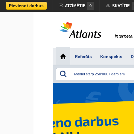
Pievienot darbus
ATZĪMĒTIE
0
SKATĪTIE
interneta 
Referāts
Konspekts
D