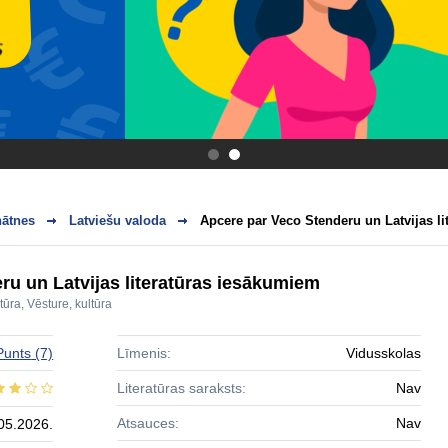
.
.
nātnes
Latviešu valoda
Apcere par Veco Stenderu un Latvijas l
ru un Latvijas literatūras iesākumiem
atūra
,
Vēsture, kultūra
Punts
(7)
Līmenis:
Vidusskolas
Literatūras saraksts:
Nav
Atsauces:
Nav
05.2026.