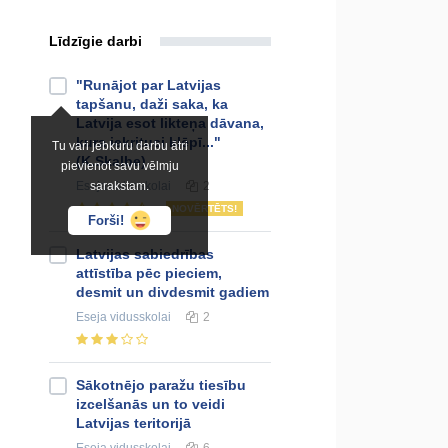
Līdzīgie darbi
"Runājot par Latvijas
tapšanu, daži saka, ka
Latvija esot likteņa dāvana,
kura iekritusi klēpī..."
Tu vari jebkuru darbu ātri
(K.Skalbe)
pievienot savu vēlmju
Eseja
sarakstam.
vidusskolai
2
NOVĒRTĒTS!
Forši!
Latvijas sabiedrības
attīstība pēc pieciem,
desmit un divdesmit gadiem
Eseja
vidusskolai
2
Sākotnējo paražu tiesību
izcelšanās un to veidi
Latvijas teritorijā
Eseja
vidusskolai
6