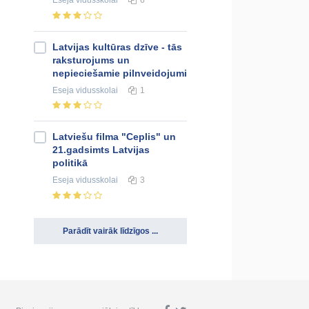
Latvijas kultūras dzīve - tās
raksturojums un
nepieciešamie pilnveidojumi
Eseja
vidusskolai
1
Latviešu filma "Ceplis" un
21.gadsimts Latvijas
politikā
Eseja
vidusskolai
3
Parādīt vairāk līdzīgos ...