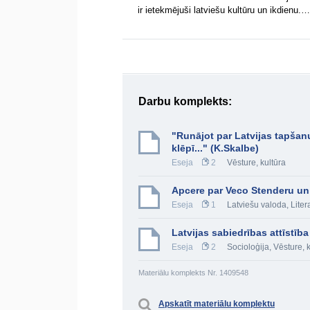
ir ietekmējuši latviešu kultūru un ikdienu.…
Darbu komplekts:
"Runājot par Latvijas tapšanu,
klēpī..." (K.Skalbe)
Eseja
2
Vēsture, kultūra
Apcere par Veco Stenderu un 
Eseja
1
Latviešu valoda
,
Liter
Latvijas sabiedrības attīstī
Eseja
2
Socioloģija
,
Vēsture, 
Materiālu komplekts Nr. 1409548
Apskatīt materiālu komplektu