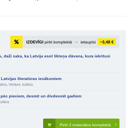
IZDEVĪGI
pirkt komplektā
➞
ietaupīsi
−3,48 €
 daži saka, ka Latvija esot likteņa dāvana, kura iekritusi
Latvijas literatūras iesākumiem
atūra
,
Vēsture, kultūra
ba pēc pieciem, desmit un divdesmit gadiem
kultūra
Pirkt 3 materiālus komplektā