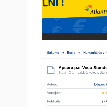
Sākums
Eseja
Humanitārās zi
Apcere par Veco Stende
Eseja
1
Latviešu valoda
,
Liter
Autors:
Edgars 
Vērtējums:
Publicēts:
27.