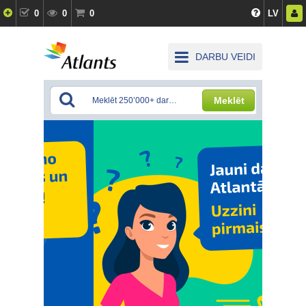
0
0
0
LV
DARBU VEIDI
Meklēt