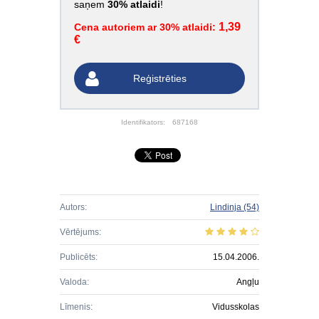
saņem
30% atlaidi
!
1,39
Cena autoriem ar 30% atlaidi:
€
Reģistrēties
Identifikators:
687168
Autors:
Lindinja
(54)
Vērtējums:
Publicēts:
15.04.2006.
Valoda:
Angļu
Līmenis:
Vidusskolas