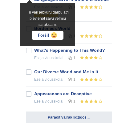
Eseja
vidusskolai
1
Tu vari jebkuru darbu ātri
NOVĒRTĒTS!
pievienot savu vēlmju
sarakstam.
Borderless World
Forši!
Eseja
vidusskolai
1
What's Happening to This World?
Eseja
vidusskolai
1
Our Diverse World and Me in It
Eseja
vidusskolai
1
Appearances are Deceptive
Eseja
vidusskolai
1
Parādīt vairāk līdzīgos ...