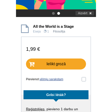
Aizvērt
.
.
All the World is a Stage
Eseja
1
Filosofija
1,99 €
Ielikt grozā
Pievienot
vēlmju sarakstam
Gribi lētāk?
Reģistrējies
, pievieno 1 darbu un