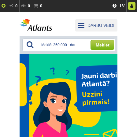
0
0
0
LV
DARBU VEIDI
Meklēt