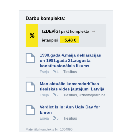
Darbu komplekts:
IZDEVĪGI
pirkt komplektā
➞
ietaupīsi
−5,48 €
1990.gada 4.maija deklarācijas
un 1991.gada 21.augusta
konstitucionālais likums
Eseja
4
Tiesības
Man aktuālie komercdarbības
tiesiskās vides jautājumi Latvijā
Eseja
2
Tiesības
,
Uzņēmējdarbība
Verdict is in: Ann Ugly Day for
Enron
Eseja
5
Tiesības
Materiālu komplekts Nr. 1364995