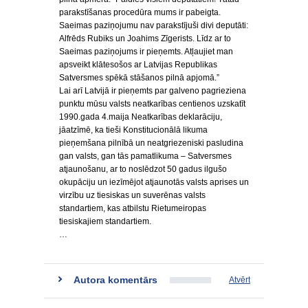
parakstīšanas procedūra mums ir pabeigta.
Saeimas paziņojumu nav parakstījuši divi deputāti:
Alfrēds Rubiks un Joahims Zīgerists. Līdz ar to
Saeimas paziņojums ir pieņemts. Atļaujiet man
apsveikt klātesošos ar Latvijas Republikas
Satversmes spēkā stāšanos pilnā apjomā.”
Lai arī Latvijā ir pieņemts par galveno pagrieziena
punktu mūsu valsts neatkarības centienos uzskatīt
1990.gada 4.maija Neatkarības deklarāciju,
jāatzīmē, ka tieši Konstitucionālā likuma
pieņemšana pilnībā un neatgriezeniski pasludina
gan valsts, gan tās pamatlikuma – Satversmes
atjaunošanu, ar to noslēdzot 50 gadus ilgušo
okupāciju un iezīmējot atjaunotās valsts aprises un
virzību uz tiesiskas un suverēnas valsts
standartiem, kas atbilstu Rietumeiropas
tiesiskajiem standartiem.
…
Autora komentārs
Atvērt