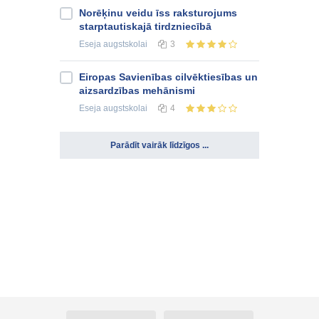
Norēķinu veidu īss raksturojums
starptautiskajā tirdzniecībā
Eseja
augstskolai
3
Eiropas Savienības cilvēktiesības un
aizsardzības mehānismi
Eseja
augstskolai
4
Parādīt vairāk līdzīgos ...