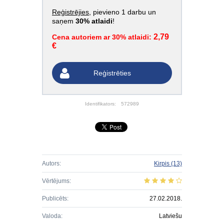
Reģistrējies
, pievieno 1 darbu un
saņem
30% atlaidi
!
2,79
Cena autoriem ar 30% atlaidi:
€
Reģistrēties
Identifikators:
572989
Autors:
Kirpis
(13)
Vērtējums:
Publicēts:
27.02.2018.
Valoda:
Latviešu