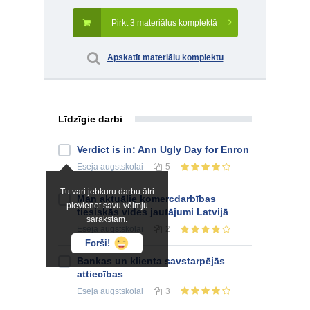
Pirkt 3 materiālus komplektā
Apskatīt materiālu komplektu
Līdzīgie darbi
Verdict is in: Ann Ugly Day for Enron
Eseja
augstskolai
5
Tu vari jebkuru darbu ātri
Man aktuālie komercdarbības
pievienot savu vēlmju
tiesiskās vides jautājumi Latvijā
sarakstam.
Eseja
augstskolai
2
Forši!
Bankas un klienta savstarpējās
attiecības
Eseja
augstskolai
3