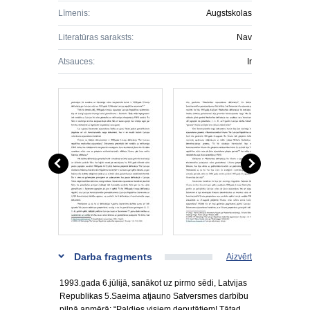
Līmenis:
Augstskolas
Literatūras saraksts:
Nav
Atsauces:
Ir
Darba fragments
Aizvērt
1993.gada 6.jūlijā, sanākot uz pirmo sēdi, Latvijas
Republikas 5.Saeima atjauno Satversmes darbību
pilnā apmērā: “Paldies visiem deputātiem! Tātad