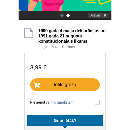
Aizvērt
.
.
1990.gada 4.maija deklarācijas un
1991.gada 21.augusta
konstitucionālais likums
Eseja
4
Tiesības
3,99 €
Ielikt grozā
Pievienot
vēlmju sarakstam
Gribi lētāk?