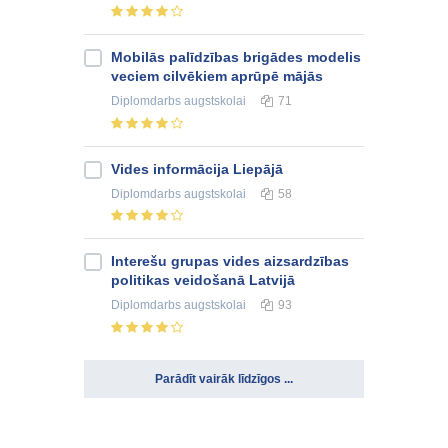
Mobilās palīdzības brigādes modelis
veciem cilvēkiem aprūpē mājās
Diplomdarbs
augstskolai
71
Vides informācija Liepājā
Diplomdarbs
augstskolai
58
Interešu grupas vides aizsardzības
politikas veidošanā Latvijā
Diplomdarbs
augstskolai
93
Parādīt vairāk līdzīgos ...