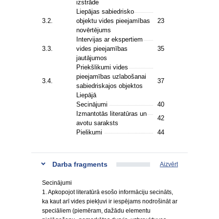
izstrāde
Liepājas sabiedrisko
3.2.
objektu vides pieejamības
23
novērtējums
Intervijas ar ekspertiem
3.3.
vides pieejamības
35
jautājumos
Priekšlikumi vides
pieejamības uzlabošanai
3.4.
37
sabiedriskajos objektos
Liepājā
Secinājumi
40
Izmantotās literatūras un
42
avotu saraksts
Pielikumi
44
Darba fragments
Aizvērt
Secinājumi
1. Apkopojot literatūrā esošo informāciju secināts,
ka kaut arī vides piekļuvi ir iespējams nodrošināt ar
speciāliem (piemēram, dažādu elementu