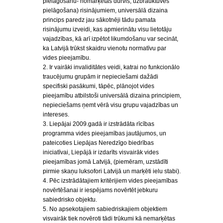
pielāgošanu- nomarķētas durvis, uzbrauktuves
pielāgošana) risinājumiem, universālā dizaina
princips paredz jau sākotnēji tādu pamata
risinājumu izveidi, kas apmierinātu visu lietotāju
vajadzības, kā arī izpētot likumdošanu var secināt,
ka Latvijā trūkst skaidru vienotu normatīvu par
vides pieejamību.
2. Ir vairāki invaliditātes veidi, katrai no funkcionālo
traucējumu grupām ir nepieciešami dažādi
specifiski pasākumi, tāpēc, plānojot vides
pieejamību atbilstoši universālā dizaina principiem,
nepieciešams ņemt vērā visu grupu vajadzības un
intereses.
3. Liepājai 2009.gadā ir izstrādāta rīcības
programma vides pieejamības jautājumos, un
pateicoties Liepājas Neredzīgo biedrības
iniciatīvai, Liepājā ir izdarīts visvairāk vides
pieejamības jomā Latvijā, (piemēram, uzstādīti
pirmie skaņu luksofori Latvijā un marķēti ielu stabi).
4. Pēc izstrādātajiem kritērijiem vides pieejamības
novērtēšanai ir iespējams novērtēt jebkuru
sabiedrisko objektu.
5. No apsekotajiem sabiedriskajiem objektiem
visvairāk tiek novēroti tādi trūkumi kā nemarķētas