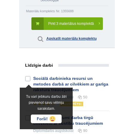
Socioloģija
Materiālu komplekts Nr. 1355688
Pirkt 3 materiālus komplektā
Apskatīt materiālu komplektu
Līdzīgie darbi
Sociālā darbinieka resursi un
metodes darbā ar cilvēkiem ar garīga
rakstura traucējumiem
Tu vari jebkuru darbu ātri
Diplomdarbs
augstskolai
50
pievienot savu vēlmju
NOVĒRTĒTS!
sarakstam.
E-vides risinājumi darba tirgū
Forši!
cilvēkiem ar kustību traucējumiem
Diplomdarbs
augstskolai
90