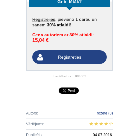
Gribi lētāk?
Reģistrējies
, pievieno 1 darbu un
saņem
30% atlaidi
!
Cena autoriem ar 30% atlaidi:
15,04 €
Reģistrēties
Identifikators:
986502
Autors:
rozete
(3)
Vērtējums:
Publicēts:
04.07.2016.