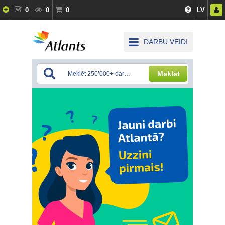
0
0
0
LV
DARBU VEIDI
Meklēt