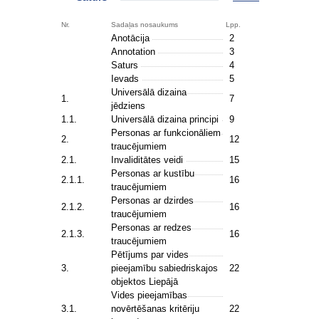
Nr.
Sadaļas nosaukums
Lpp.
Anotācija
2
Annotation
3
Saturs
4
Ievads
5
Universālā dizaina
1.
7
jēdziens
1.1.
Universālā dizaina principi
9
Personas ar funkcionāliem
2.
12
traucējumiem
2.1.
Invaliditātes veidi
15
Personas ar kustību
2.1.1.
16
traucējumiem
Personas ar dzirdes
2.1.2.
16
traucējumiem
Personas ar redzes
2.1.3.
16
traucējumiem
Pētījums par vides
3.
pieejamību sabiedriskajos
22
objektos Liepājā
Vides pieejamības
3.1.
novērtēšanas kritēriju
22