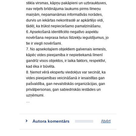
stikla virsmas, kāpņu pakāpieni un uzbrauktuves,
nav reljefs brīdinājuma laukums pirms līmeņu
maiņām, nepamanāmas informatīvās norādes,
durvis un iekārtas nekontrastē ar apkārtējo vidi,
tādēļ, ka trūkst nepieciešamo pamatzināšanu.
6. Apsekošanā identificēto negatīvo aspektu
novēršana neprasa lielus līdzekļu ieguldījumus, jo
tie ir viegli novēršami.
7. No apsekotajiem objektiem galvenais iemesls,
kāpēc vides pieejamība ir nepietiekamā līmenī
gandrīz visos objektos, ir laika faktors, respektīvi,
kad ēka ir būvēta.
8. Ņemot vērā ekspertu viedokļus var secināt, ka
vides pieejamības veicināšanā ir iesaistītas gan
pašvaldība, gan nevalstiskās organizācijas, gan
privātpersonas, gan sabiedriskās iestādes un
uzņēmumi.
…
Autora komentārs
Atvērt