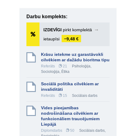
Darbu komplekts:
IZDEVĪGI
pirkt komplektā
➞
ietaupīsi
−9,48 €
Krāsu ietekme uz garastāvokli
cilvēkiem ar dažādu bioritma tipu
Referāts
21
Psiholoģija
,
Socioloģija
,
Ētika
Sociālā politika cilvēkiem ar
invaliditāti
Referāts
15
Sociālais darbs
Vides pieejamības
nodrošināšana cilvēkiem ar
funkcionāliem traucējumiem
Liepājā
Diplomdarbs
50
Sociālais darbs
,