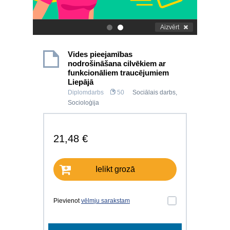
Aizvērt
.
.
Vides pieejamības
nodrošināšana cilvēkiem ar
funkcionāliem traucējumiem
Liepājā
Diplomdarbs
50
Sociālais darbs
,
Socioloģija
21,48 €
Ielikt grozā
Pievienot
vēlmju sarakstam