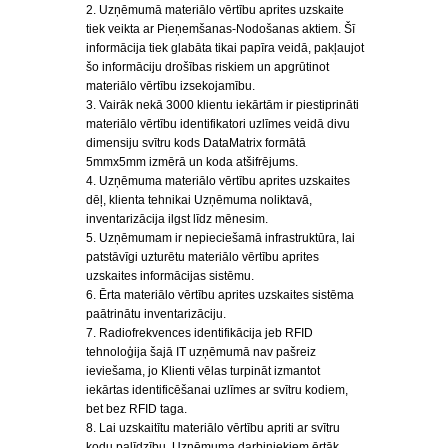
2. Uzņēmumā materiālo vērtību aprites uzskaite
tiek veikta ar Pieņemšanas-Nodošanas aktiem. Šī
informācija tiek glabāta tikai papīra veidā, pakļaujot
šo informāciju drošības riskiem un apgrūtinot
materiālo vērtību izsekojamību.
3. Vairāk nekā 3000 klientu iekārtām ir piestiprināti
materiālo vērtību identifikatori uzlīmes veidā divu
dimensiju svītru kods DataMatrix formātā
5mmx5mm izmērā un koda atšifrējums.
4. Uzņēmuma materiālo vērtību aprites uzskaites
dēļ, klienta tehnikai Uzņēmuma noliktavā,
inventarizācija ilgst līdz mēnesim.
5. Uzņēmumam ir nepieciešamā infrastruktūra, lai
patstāvīgi uzturētu materiālo vērtību aprites
uzskaites informācijas sistēmu.
6. Ērta materiālo vērtību aprites uzskaites sistēma
paātrinātu inventarizāciju.
7. Radiofrekvences identifikācija jeb RFID
tehnoloģija šajā IT uzņēmumā nav pašreiz
ieviešama, jo Klienti vēlas turpināt izmantot
iekārtas identificēšanai uzlīmes ar svītru kodiem,
bet bez RFID taga.
8. Lai uzskaitītu materiālo vērtību apriti ar svītru
kodu palīdzību, Uzņēmuma darbiniekiem ērtāk