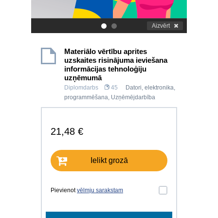
Aizvērt
.
.
Materiālo vērtību aprites
uzskaites risinājuma ieviešana
informācijas tehnoloģiju
uzņēmumā
Diplomdarbs
45
Datori, elektronika,
programmēšana
,
Uzņēmējdarbība
21,48 €
Ielikt grozā
Pievienot
vēlmju sarakstam