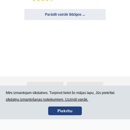
Parādīt vairāk līdzīgos ...
Par Atlants.lv
Reklāma
Mēs izmantojam sīkdatnes. Turpinot lietot šo mājas lapu, Jūs piekrītat
sīkdatņu izmantošanas noteikumiem. Uzzināt vairāk.
Kontakti
Lietošanas noteikumi
Piekrītu
SIA „CDI” © 2002 -
Lapas karte
2026