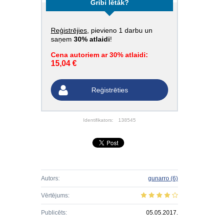
Gribi lētāk?
Reģistrējies
, pievieno 1 darbu un
saņem
30% atlaidi
!
Cena autoriem ar 30% atlaidi:
15,04 €
Reģistrēties
Identifikators:
138545
Autors:
gunarro
(6)
Vērtējums:
Publicēts:
05.05.2017.