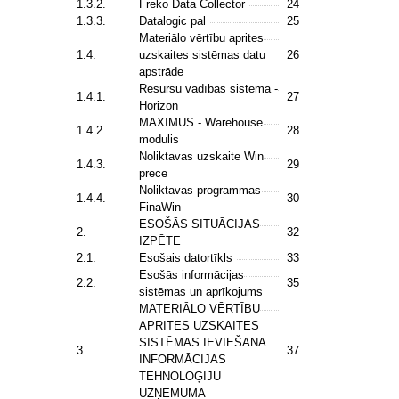
1.3.2.
Freko Data Collector
24
1.3.3.
Datalogic pal
25
Materiālo vērtību aprites
1.4.
uzskaites sistēmas datu
26
apstrāde
Resursu vadības sistēma -
1.4.1.
27
Horizon
MAXIMUS - Warehouse
1.4.2.
28
modulis
Noliktavas uzskaite Win
1.4.3.
29
prece
Noliktavas programmas
1.4.4.
30
FinaWin
ESOŠĀS SITUĀCIJAS
2.
32
IZPĒTE
2.1.
Esošais datortīkls
33
Esošās informācijas
2.2.
35
sistēmas un aprīkojums
MATERIĀLO VĒRTĪBU
APRITES UZSKAITES
SISTĒMAS IEVIEŠANA
3.
37
INFORMĀCIJAS
TEHNOLOĢIJU
UZŅĒMUMĀ