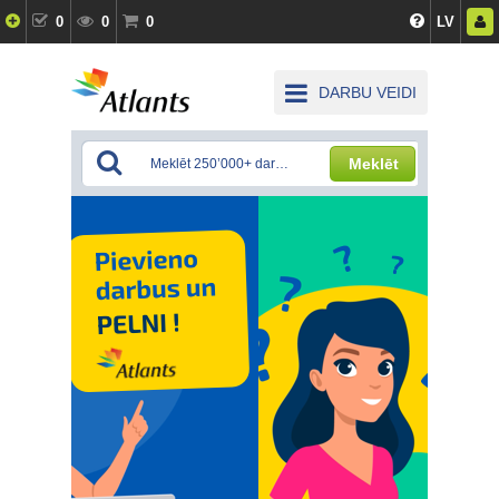
0
0
0
LV
DARBU VEIDI
Meklēt