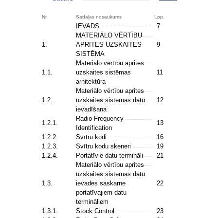
Nr.
Sadaļas nosaukums
Lpp.
IEVADS
7
MATERIĀLO VĒRTĪBU
1.
APRITES UZSKAITES
9
SISTĒMA
Materiālo vērtību aprites
1.1.
uzskaites sistēmas
11
arhitektūra
Materiālo vērtību aprites
1.2.
uzskaites sistēmas datu
12
ievadīšana
Radio Frequency
1.2.1.
13
Identification
1.2.2.
Svītru kodi
16
1.2.3.
Svītru kodu skeneri
19
1.2.4.
Portatīvie datu termināli
21
Materiālo vērtību aprites
uzskaites sistēmas datu
1.3.
ievades saskarne
22
portatīvajiem datu
termināliem
1.3.1.
Stock Control
23