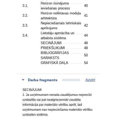
Horizon risinājuma
3.1.
40
ieviešanas process
Horizon noliktavas moduļa
3.2.
41
arhitektūra
Nepieciešamais tehniskais
3.3.
42
aprīkojums
Lietotāju apmācība un
3.4.
44
atbalsta sistēma
SECINĀJUMI
48
PRIEKŠLIKUMI
49
BIBLIOGRĀFIJAS
50
SARAKSTS
GRAFISKĀ DAĻA
54
Darba fragments
Aizvērt
SECINĀJUMI
1. Ja uzņēmumam nerada zaudējumus neprecīzi
uzskaitīta vai pat neatgriezeniski zaudēta
informācija par materiālo vērtību apriti, tad
uzņēmumam nav nepieciešama materiālo vērtību
uzskaites sistēma.