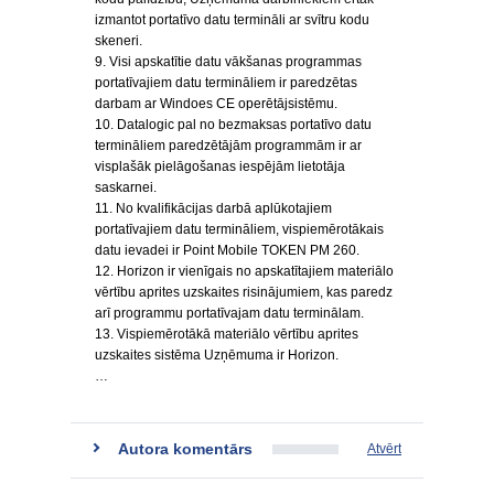
izmantot portatīvo datu termināli ar svītru kodu
skeneri.
9. Visi apskatītie datu vākšanas programmas
portatīvajiem datu termināliem ir paredzētas
darbam ar Windoes CE operētājsistēmu.
10. Datalogic pal no bezmaksas portatīvo datu
termināliem paredzētājām programmām ir ar
visplašāk pielāgošanas iespējām lietotāja
saskarnei.
11. No kvalifikācijas darbā aplūkotajiem
portatīvajiem datu termināliem, vispiemērotākais
datu ievadei ir Point Mobile TOKEN PM 260.
12. Horizon ir vienīgais no apskatītajiem materiālo
vērtību aprites uzskaites risinājumiem, kas paredz
arī programmu portatīvajam datu terminālam.
13. Vispiemērotākā materiālo vērtību aprites
uzskaites sistēma Uzņēmuma ir Horizon.
…
Autora komentārs
Atvērt