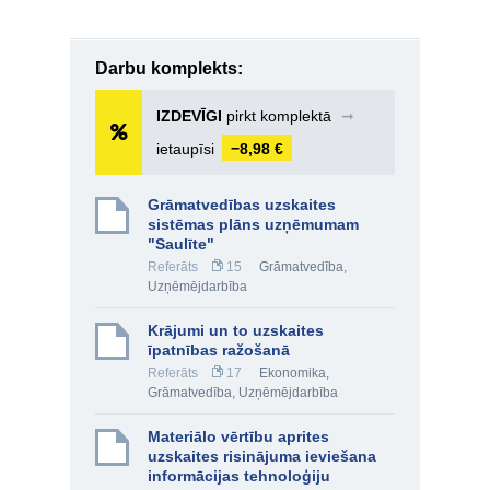
Darbu komplekts:
IZDEVĪGI
pirkt komplektā
➞
ietaupīsi
−8,98 €
Grāmatvedības uzskaites
sistēmas plāns uzņēmumam
"Saulīte"
Referāts
15
Grāmatvedība
,
Uzņēmējdarbība
Krājumi un to uzskaites
īpatnības ražošanā
Referāts
17
Ekonomika
,
Grāmatvedība
,
Uzņēmējdarbība
Materiālo vērtību aprites
uzskaites risinājuma ieviešana
informācijas tehnoloģiju