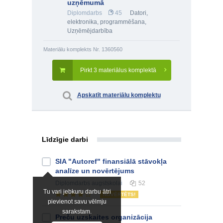
uzņēmumā
Diplomdarbs
45
Datori,
elektronika, programmēšana
,
Uzņēmējdarbība
Materiālu komplekts Nr. 1360560
Pirkt 3 materiālus komplektā
Apskatīt materiālu komplektu
Līdzīgie darbi
SIA "Autoref" finansiālā stāvokļa
analīze un novērtējums
Diplomdarbs
augstskolai
52
Tu vari jebkuru darbu ātri
NOVĒRTĒTS!
pievienot savu vēlmju
sarakstam.
Preču uzskaites organizācija