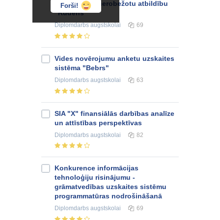
sabiedrībā ar ierobežotu atbildību
Forši!
"Rudens"
Diplomdarbs
augstskolai
69
Vides novērojumu anketu uzskaites
sistēma "Bebrs"
Diplomdarbs
augstskolai
63
SIA "X" finansiālās darbības analīze
un attīstības perspektīvas
Diplomdarbs
augstskolai
82
Konkurence informācijas
tehnoloģiju risinājumu -
grāmatvedības uzskaites sistēmu
programmatūras nodrošināšanā
Diplomdarbs
augstskolai
69