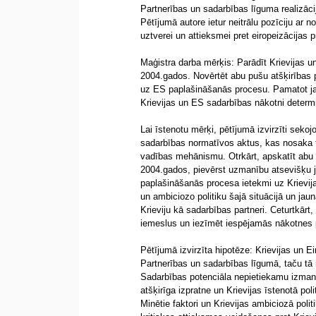
Partnerības un sadarbības līguma realizāc
Pētījumā autore ietur neitrālu pozīciju ar n
uztverei un attieksmei pret eiropeizācijas 
Maģistra darba mērķis: Parādīt Krievijas u
2004.gados. Novērtēt abu pušu atšķirības pa
uz ES paplašināšanās procesu. Pamatot jau
Krievijas un ES sadarbības nākotni determin
Lai īstenotu mērķi, pētījumā izvirzīti seko
sadarbības normatīvos aktus, kas nosaka t
vadības mehānismu. Otrkārt, apskatīt abu p
2004.gados, pievērst uzmanību atsevišķu j
paplašināšanās procesa ietekmi uz Krievija
un ambiciozo politiku šajā situācijā un jau
Krieviju kā sadarbības partneri. Ceturtkārt,
iemeslus un iezīmēt iespējamās nākotnes 
Pētījumā izvirzīta hipotēze: Krievijas un 
Partnerības un sadarbības līgumā, taču tā r
Sadarbības potenciāla nepietiekamu izmant
atšķirīga izpratne un Krievijas īstenotā po
Minētie faktori un Krievijas ambiciozā pol