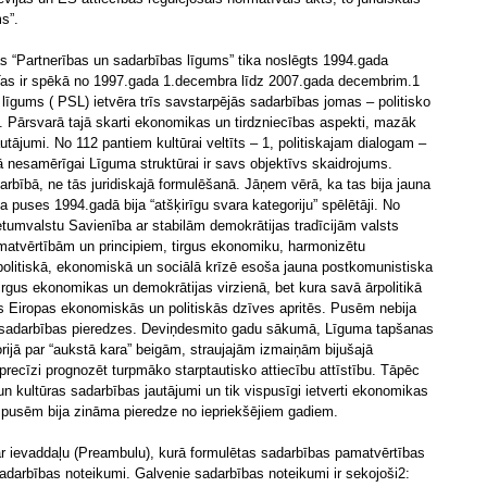
s”.
as “Partnerības un sadarbības līgums” tika noslēgts 1994.gada
dā. Tas ir spēkā no 1997.gada 1.decembra līdz 2007.gada decembrim.1
līgums ( PSL) ietvēra trīs savstarpējās sadarbības jomas – politisko
. Pārsvarā tajā skarti ekonomikas un tirdzniecības aspekti, mazāk
autājumi. No 112 pantiem kultūrai veltīts – 1, politiskajam dialogam –
kā nesamērīgai Līguma struktūrai ir savs objektīvs skaidrojums.
rbībā, ne tās juridiskajā formulēšanā. Jāņem vērā, ka tas bija jauna
 puses 1994.gadā bija “atšķirīgu svara kategoriju” spēlētāji. No
umvalstu Savienība ar stabilām demokrātijas tradīcijām valsts
matvērtībām un principiem, tirgus ekonomiku, harmonizētu
 politiskā, ekonomiskā un sociālā krīzē esoša jauna postkomunistiska
irgus ekonomikas un demokrātijas virzienā, bet kura savā ārpolitikā
os Eiropas ekonomiskās un politiskās dzīves apritēs. Pusēm nebija
n sadarbības pieredzes. Deviņdesmito gadu sākumā, Līguma tapšanas
orijā par “aukstā kara” beigām, straujajām izmaiņām bijušajā
precīzi prognozēt turpmāko starptautisko attiecību attīstību. Tāpēc
 un kultūras sadarbības jautājumi un tik vispusīgi ietverti ekonomikas
s pusēm bija zināma pieredze no iepriekšējiem gadiem.
r ievaddaļu (Preambulu), kurā formulētas sadarbības pamatvērtības
adarbības noteikumi. Galvenie sadarbības noteikumi ir sekojoši2: