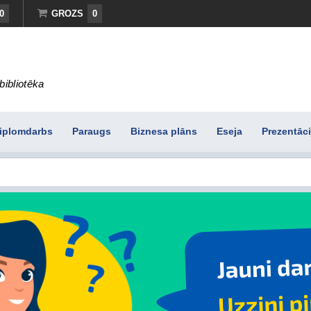
0
GROZS
0
bibliotēka
iplomdarbs
Paraugs
Biznesa plāns
Eseja
Prezentāci