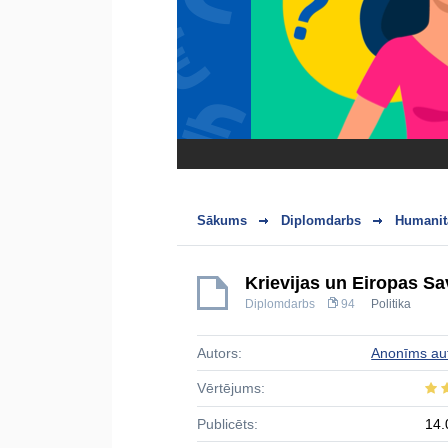
Sākums
Diplomdarbs
Humanit
Krievijas un Eiropas Sa
Diplomdarbs
94
Politika
Autors:
Anonīms au
Vērtējums:
Publicēts:
14.