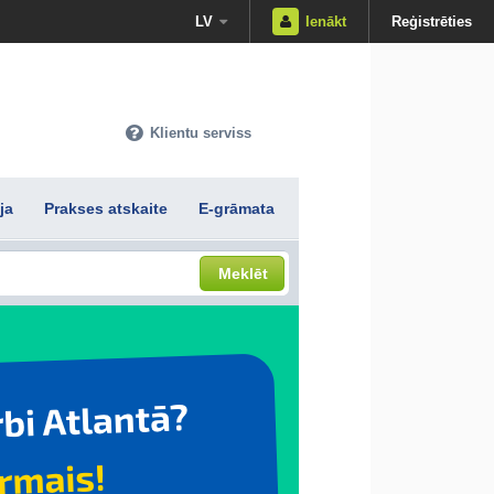
LV
Ienākt
Reģistrēties
Klientu serviss
ja
Prakses atskaite
E-grāmata
Meklēt