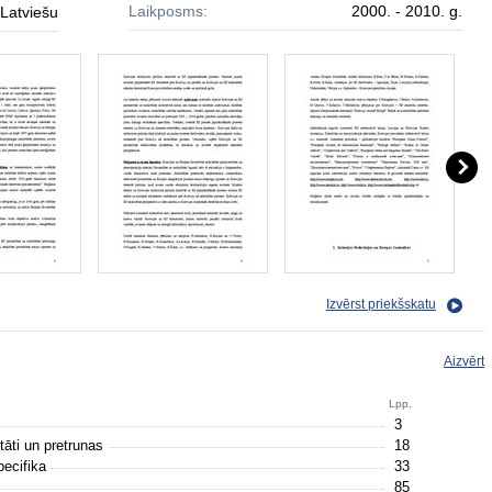
Laikposms:
2000. - 2010. g.
Latviešu
Izvērst priekšskatu
Aizvērt
Lpp.
3
āti un pretrunas
18
pecifika
33
85