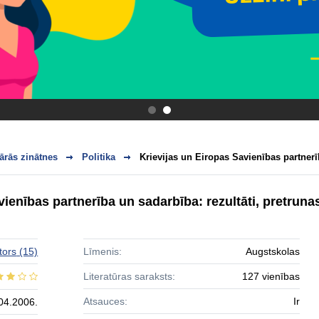
.
.
ārās zinātnes
Politika
Krievijas un Eiropas Savienības partnerī
vienības partnerība un sadarbība: rezultāti, pretruna
tors
(15)
Līmenis:
Augstskolas
Literatūras saraksts:
127 vienības
Atsauces:
Ir
04.2006.