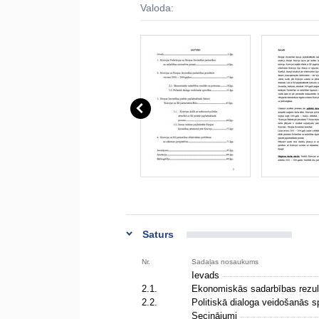
Valoda:
Saturs
Nr.
Sadaļas nosaukums
Ievads
2.1.
Ekonomiskās sadarbības rezult
2.2.
Politiskā dialoga veidošanās s
Secinājumi