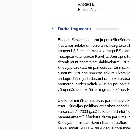
Anotācija
Bibliogrāfija
Darba fragments
Eiropas Savienības strauja paplašināšanās a
kļuva par lielāko un reizē arī sarežģītāko
aptuveni 2,2 reizes. Agrāk vienīgā ES robež
mazapdzīvotu robežu Karēlijā. Jaunajā situā
desmit jaunuzņemtajām dalībvalstīm – trīs
Krievijas uzskata un pārliecības, tai ir s
austrumu virzienā procesa sākumu Krievij
un kopš 1997.gada decembra spēkā esošaj
partneres, arvien vairāk kļūst arī par poli
vērojamās demokrātijas regresa iezīmes Kri
Uzskatot minētos procesus par politiski ak
tēmu. Krievijas politikas attīstības dažādu
kursa darbā, 2003.gadā bakalaura darbā “Kr
pamatelementi”. Maģistra darba pētījums ir 
Krievijas – Eiropas Savienības attiecības.
Laika ietvaru 2000. – 2004.gadi autore izv