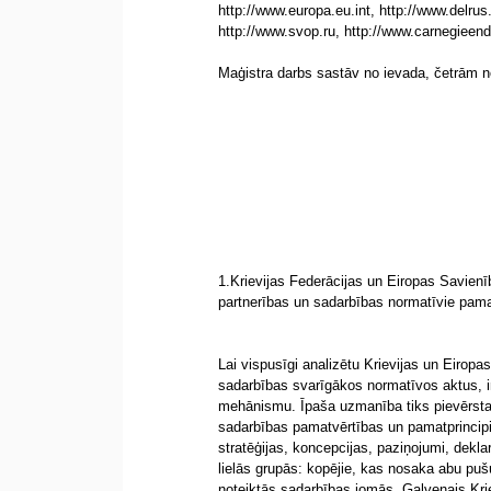
http://www.europa.eu.int, http://www.delrus.
http://www.svop.ru, http://www.carnegieen
Maģistra darbs sastāv no ievada, četrām
1.Krievijas Federācijas un Eiropas Savien
partnerības un sadarbības normatīvie pama
Lai vispusīgi analizētu Krievijas un Eiropa
sadarbības svarīgākos normatīvos aktus, i
mehānismu. Īpaša uzmanība tiks pievērsta 
sadarbības pamatvērtības un pamatprincipi.
stratēģijas, koncepcijas, paziņojumi, dekla
lielās grupās: kopējie, kas nosaka abu puš
noteiktās sadarbības jomās. Galvenais Kriev