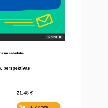
Aizvērt
ba un sadarbība: ...
s, perspektīvas
21,48 €
Ielikt grozā