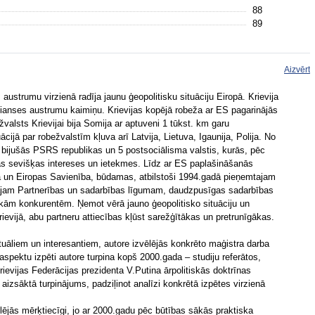
88
89
Aizvērt
ustrumu virzienā radīja jaunu ģeopolitisku situāciju Eiropā. Krievija
 alianses austrumu kaimiņu. Krievijas kopējā robeža ar ES pagarinājās
valsts Krievijai bija Somija ar aptuveni 1 tūkst. km garu
cijā par robežvalstīm kļuva arī Latvija, Lietuva, Igaunija, Polija. No
 bijušās PSRS republikas un 5 postsociālisma valstis, kurās, pēc
avas sevišķas intereses un ietekmes. Līdz ar ES paplašināšanās
a un Eiropas Savienība, būdamas, atbilstoši 1994.gadā pieņemtajam
am Partnerības un sadarbības līgumam, daudzpusīgas sadarbības
tiskām konkurentēm. Ņemot vērā jauno ģeopolitisko situāciju un
evijā, abu partneru attiecības kļūst sarežģītākas un pretrunīgākas.
tuāliem un interesantiem, autore izvēlējās konkrēto maģistra darba
 aspektu izpēti autore turpina kopš 2000.gada – studiju referātos,
ievijas Federācijas prezidenta V.Putina ārpolitiskās doktrīnas
aizsāktā turpinājums, padziļinot analīzi konkrētā izpētes virzienā
ēlējās mērķtiecīgi, jo ar 2000.gadu pēc būtības sākās praktiska