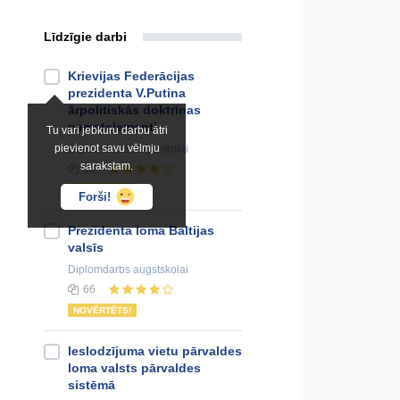
Līdzīgie darbi
Krievijas Federācijas
prezidenta V.Putina
ārpolitiskās doktrīnas
pamatelementi
Tu vari jebkuru darbu ātri
pievienot savu vēlmju
Diplomdarbs
augstskolai
sarakstam.
61
NOVĒRTĒTS!
Forši!
Prezidenta loma Baltijas
valsīs
Diplomdarbs
augstskolai
66
NOVĒRTĒTS!
Ieslodzījuma vietu pārvaldes
loma valsts pārvaldes
sistēmā