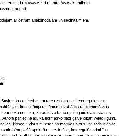
cec.eu.int, http://www.mid.ru, http://www.kremlin.ru,
dowment.org utt.
 nodaļām ar četrām apakšnodaļām un secinājumiem.
ības
ti
s Savienības attiecības, autore uzskata par lietderīgu iepazīt
nstitūcijas, konsultāciju un lēmumu izstrādes un pieņemšanas
tiem dokumentiem, kuros ietverts abu pušu juridiskais statuss,
 Autore pārliecinājās, ka normatīvo bāzi galvenokārt veido līgumi,
rācijas. Nosacīti visus minētos normatīvos aktus var sadalīt divās
u sadarbību plašā spektrā un sektorālie, kas regulē sadarbību
ijas un ES attiecības regulējošais normatīvais akts, to juridiskais