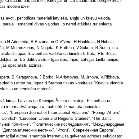
ju kā sadarbības partneri. Krievijas un ES sadarbības perspektīva ir
ības modeļa izvēli.
ras avoti, periodikas materiāli latviešu, angļu un krievu valodā.
paralēli izmantoti divās valodās, jo nereti atšķiras tur sniegtā
ertu H.Adomeita, B.Buzana un O.Vīvera, H.Haukkala, H.Hubela,
rša, M.Mommzenas, N.Nugeta, K.Pattena, V.Sokora, R.Šueta, u.c.
vairāku Eiropas Savienības vadošo darbinieku B.Bota, F.le Bēlas,
kļus, arī ES dalībvalstu – Igaunijas, Īrijas, Latvijas,Lielbritānijas,
ijas speciālistu atziņas.
 ekspertu S.Karagānova, J.Borko, N.Arbatovas, M.Urnova, V.Rižkova,
tiecību attīstību. Iepazīti Starptautiskās komitejas “Krievija vienotā
skusiju un semināru materiāli.
ā biroja, Latvijas un Krievijas Ārlietu ministriju, Pilsonības un
nta informatīvā biroja u.c. materiāli. Izmantota periodika –
cs”, “European Journal of International Relations”, “Foreign Affairs”,
d Conflict”, “European Urban and Regional Studies”, “The Baltic
обальной политике”, “Политические исследования”, “Международные
, “Дипломатический вестник”, “Итоги”, “Современная Европа”,
formācijai autore izmantoja internetu, tā galvenās adreses sekojošas: