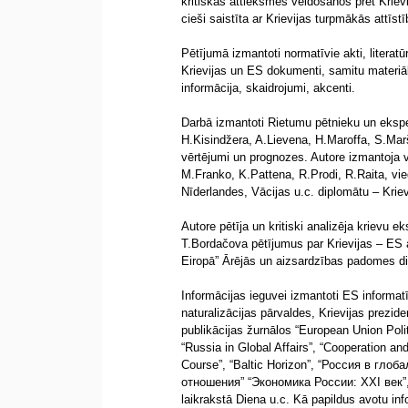
kritiskas attieksmes veidošanos pret Krievi
cieši saistīta ar Krievijas turpmākās attīst
Pētījumā izmantoti normatīvie akti, literatū
Krievijas un ES dokumenti, samitu materiāli 
informācija, skaidrojumi, akcenti.
Darbā izmantoti Rietumu pētnieku un eksp
H.Kisindžera, A.Lievena, H.Maroffa, S.Ma
vērtējumi un prognozes. Autore izmantoja 
M.Franko, K.Pattena, R.Prodi, R.Raita, viedo
Nīderlandes, Vācijas u.c. diplomātu – Kriev
Autore pētīja un kritiski analizēja krievu
T.Bordačova pētījumus par Krievijas – ES at
Eiropā” Ārējās un aizsardzības padomes di
Informācijas ieguvei izmantoti ES informatīv
naturalizācijas pārvaldes, Krievijas prezide
publikācijas žurnālos “European Union Politi
“Russia in Global Affairs”, “Cooperation an
Course”, “Baltic Horizon”, “Россия в гл
отношения” “Экономика России: ХХI век”
laikrakstā Diena u.c. Kā papildus avotu in