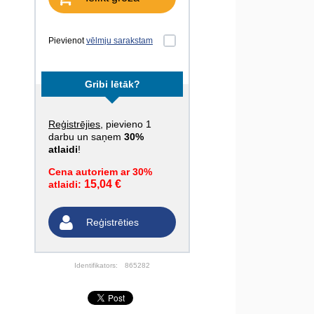
Pievienot
vēlmju sarakstam
Gribi lētāk?
Reģistrējies
, pievieno 1
darbu un saņem
30%
atlaidi
!
Cena autoriem ar 30%
15,04 €
atlaidi:
Reģistrēties
Identifikators:
865282