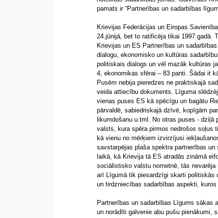
pamats ir “Partnerības un sadarbības līgum
Krievijas Federācijas un Eiropas Savienīb
24.jūnijā, bet to ratificēja tikai 1997.ga
Krievijas un ES Partnerības un sadarbības 
dialogu, ekonomisko un kultūras sadarbību
politiskais dialogs un vēl mazāk kultūras j
4, ekonomikas sfērai – 83 panti. Šādai it 
Pusēm nebija pieredzes ne praktiskajā sada
veida attiecību dokuments. Līguma slēdzēja
vienas puses ES kā spēcīgu un bagātu Riet
pārvaldē, sabiedriskajā dzīvē, kopīgām pa
likumdošanu u.tml. No otras puses - dziļā
valsts, kura spēra pirmos nedrošos soļus t
kā vienu no mērķiem izvirzījusi iekļaušan
savstarpējas plaša spektra partnerības u
laikā, kā Krievija tā ES atradās zināmā eif
sociālistisko valstu nometnē, tās nevarēja 
arī Līgumā tik piesardzīgi skarti politiskās
un tirdzniecības sadarbības aspekti, kuro
Partnerības un sadarbības Līgums sākas a
un norādīti galvenie abu pušu pienākumi, s