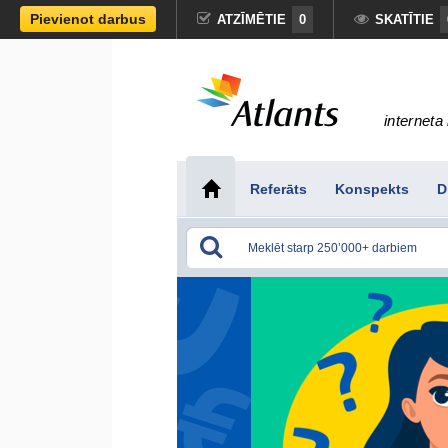
Pievienot darbus
ATZĪMĒTIE
0
SKATĪTIE
interneta 
Referāts
Konspekts
D