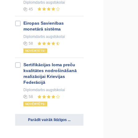
Diplomdarbs
augstskolai
45
Eiropas Savienības
monetārā sistēma
Diplomdarbs
augstskolai
58
NOVĒRTĒTS!
Sertifikācijas loma preču
kvalitātes nodrošināšanā
realizācijai Krievijas
Federācijā
Diplomdarbs
augstskolai
58
NOVĒRTĒTS!
Parādīt vairāk līdzīgos ...