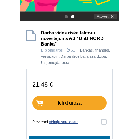
Aizvērt
.
.
Darba vides riska faktoru
novērtējums AS "DnB NORD
Banka"
Diplomdarbs
61
Bankas, finanses,
vērtspapīri
,
Darba drošība, aizsardzība
,
Uzņēmējdarbība
21,48 €
Ielikt grozā
Pievienot
vēlmju sarakstam