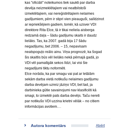
kas "oficiāli" noteikumos tiek saukti par darba
devēja neizmeklētajiem vai neatbilstoši
izmeklētajiem, vai nereģistrētajiem nelaimes
gadījumiem, pērn ir stipri vien pieauguši, salīdzinot
ar iepriekšējiem gadiem, tomēr, kā uzsver VDI
direktore Rita Elce, tā ir tikai neliela aisberga
redzamā daļa – šādu gadījumu skaits ir daudz
lielāks. Tas, ka 2007. gadā bija 17 šādu
negadījumu, bet 2006. – 15, nepavisam
neatspoguļo reālo ainu. Viņa prognozē, ka šogad
šis skaitlis būs vēl lielāks nekā pērnajā gadā, jo
VDI vēl pamatīgāk sekos līdzi, lai visi šie
negadījumi tiktu noformēti.
Elce norāda, ka par smagu vai pat ar letālām
sekām darba vietā notikušu nelaimes gadījumu
darba devējam uzreiz jāziņo VDI, bet tad, ja
darbinieka gūtie savainojumi nav klasificēti kā
smagi, to izmeklē pats darba devējs. Taču nereti
par notikušo VDI uzzina krietni vēlāk – no citiem
informācijas avotiem.…
Autora komentārs
Atvērt