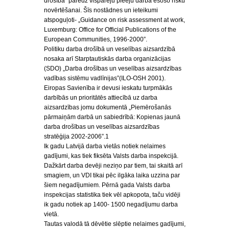
drošība” paredz vispārēju pieeju darbā esošo risku
novērtēšanai. Šīs nostādnes un ieteikumi
atspoguļoti- „Guidance on risk assessment at work,
Luxemburg: Office for Official Publications of the
European Communities, 1996-2000”.
Politiku darba drošībā un veselības aizsardzībā
nosaka arī Starptautiskās darba organizācijas
(SDO) „Darba drošības un veselības aizsardzības
vadības sistēmu vadlīnijas”(ILO-OSH 2001).
Eiropas Savienība ir devusi ieskatu turpmākās
darbībās un prioritātēs attiecībā uz darba
aizsardzības jomu dokumentā „Piemērošanās
pārmaiņām darbā un sabiedrībā: Kopienas jaunā
darba drošības un veselības aizsardzības
stratēģija 2002-2006”.1
Ik gadu Latvijā darba vietās notiek nelaimes
gadījumi, kas tiek fiksēta Valsts darba inspekcijā.
Dažkārt darba devēji neziņo par tiem, tai skaitā arī
smagiem, un VDI tikai pēc ilgāka laika uzzina par
šiem negadījumiem. Pērnā gada Valsts darba
inspekcijas statistika tiek vēl apkopota, taču vidēji
ik gadu notiek ap 1400- 1500 negadījumu darba
vietā.
Tautas valodā tā dēvētie slēptie nelaimes gadījumi,