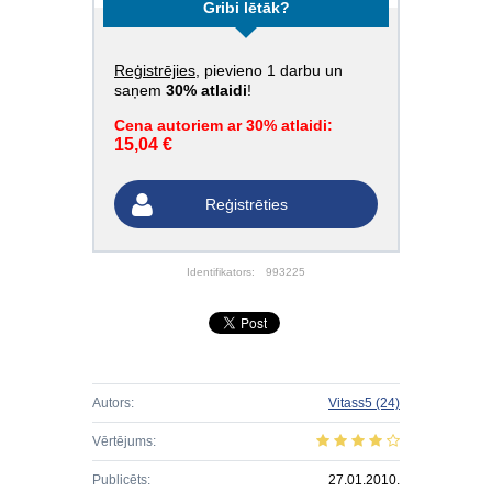
Gribi lētāk?
Reģistrējies
, pievieno 1 darbu un
saņem
30% atlaidi
!
Cena autoriem ar 30% atlaidi:
15,04 €
Reģistrēties
Identifikators:
993225
Autors:
Vitass5
(24)
Vērtējums:
Publicēts:
27.01.2010.