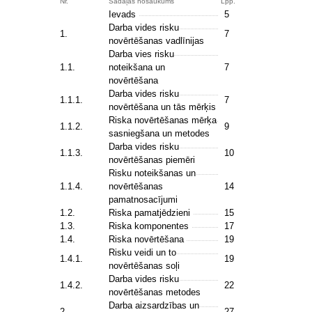
Nr.
Sadaļas nosaukums
Lpp.
Ievads
5
Darba vides risku
1.
7
novērtēšanas vadlīnijas
Darba vies risku
1.1.
noteikšana un
7
novērtēšana
Darba vides risku
1.1.1.
7
novērtēšana un tās mērķis
Riska novērtēšanas mērķa
1.1.2.
9
sasniegšana un metodes
Darba vides risku
1.1.3.
10
novērtēšanas piemēri
Risku noteikšanas un
1.1.4.
novērtēšanas
14
pamatnosacījumi
1.2.
Riska pamatjēdzieni
15
1.3.
Riska komponentes
17
1.4.
Riska novērtēšana
19
Risku veidi un to
1.4.1.
19
novērtēšanas soļi
Darba vides risku
1.4.2.
22
novērtēšanas metodes
Darba aizsardzības un
2.
27