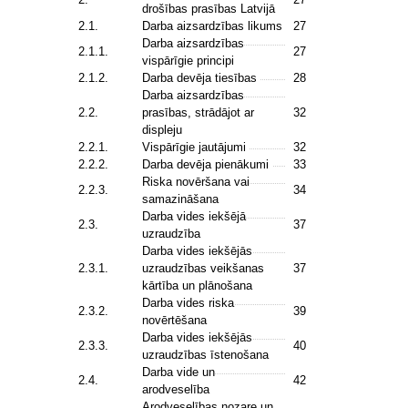
drošības prasības Latvijā
2.1.
Darba aizsardzības likums
27
Darba aizsardzības
2.1.1.
27
vispārīgie principi
2.1.2.
Darba devēja tiesības
28
Darba aizsardzības
2.2.
prasības, strādājot ar
32
displeju
2.2.1.
Vispārīgie jautājumi
32
2.2.2.
Darba devēja pienākumi
33
Riska novēršana vai
2.2.3.
34
samazināšana
Darba vides iekšējā
2.3.
37
uzraudzība
Darba vides iekšējās
2.3.1.
uzraudzības veikšanas
37
kārtība un plānošana
Darba vides riska
2.3.2.
39
novērtēšana
Darba vides iekšējās
2.3.3.
40
uzraudzības īstenošana
Darba vide un
2.4.
42
arodveselība
Arodveselības nozare un