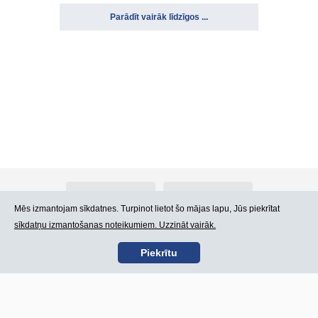
Parādīt vairāk līdzīgos ...
Par Atlants.lv
Reklāma
Mēs izmantojam sīkdatnes. Turpinot lietot šo mājas lapu, Jūs piekrītat
sīkdatņu izmantošanas noteikumiem. Uzzināt vairāk.
Kontakti
Lietošanas noteikumi
Piekrītu
SIA „CDI” © 2002 -
Lapas karte
2026