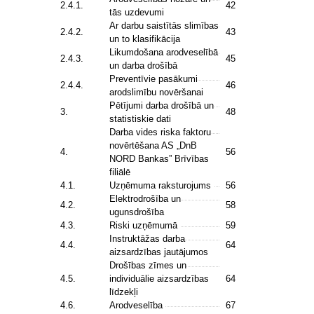
2.4.1.
42
tās uzdevumi
Ar darbu saistītās slimības
2.4.2.
43
un to klasifikācija
Likumdošana arodveselībā
2.4.3.
45
un darba drošībā
Preventīvie pasākumi
2.4.4.
46
arodslimību novēršanai
Pētījumi darba drošībā un
3.
48
statistiskie dati
Darba vides riska faktoru
novērtēšana AS „DnB
4.
56
NORD Bankas” Brīvības
filiālē
4.1.
Uzņēmuma raksturojums
56
Elektrodrošība un
4.2.
58
ugunsdrošība
4.3.
Riski uzņēmumā
59
Instruktāžas darba
4.4.
64
aizsardzības jautājumos
Drošības zīmes un
4.5.
individuālie aizsardzības
64
līdzekļi
4.6.
Arodveselība
67