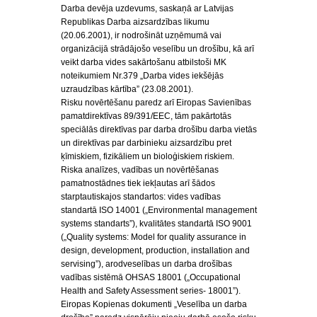
Darba devēja uzdevums, saskaņā ar Latvijas
Republikas Darba aizsardzības likumu
(20.06.2001), ir nodrošināt uzņēmumā vai
organizācijā strādājošo veselību un drošību, kā arī
veikt darba vides sakārtošanu atbilstoši MK
noteikumiem Nr.379 „Darba vides iekšējās
uzraudzības kārtība” (23.08.2001).
Risku novērtēšanu paredz arī Eiropas Savienības
pamatdirektīvas 89/391/EEC, tām pakārtotās
speciālās direktīvas par darba drošību darba vietās
un direktīvas par darbinieku aizsardzību pret
ķīmiskiem, fizikāliem un bioloģiskiem riskiem.
Riska analīzes, vadības un novērtēšanas
pamatnostādnes tiek iekļautas arī šādos
starptautiskajos standartos: vides vadības
standartā ISO 14001 („Environmental management
systems standarts”), kvalitātes standartā ISO 9001
(„Quality systems: Model for quality assurance in
design, development, production, installation and
servising”), arodveselības un darba drošības
vadības sistēmā OHSAS 18001 („Occupational
Health and Safety Assessment series- 18001”).
Eiropas Kopienas dokumenti „Veselība un darba