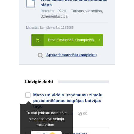
plāns
Referāts
20
Tūrisms, viesmīlība
,
Uzņēmējdarbība
Materiālu komplekts Nr. 1375065
Pirkt 3 materiālus komplektā
Apskatīt materiālu komplektu
Līdzīgie darbi
Mazo un vidējo uzņēmumu zīmolu
pozicionēšanas iespējas Latvijas
tirgū
Tu vari jebkuru darbu ātri
Diplomdarbs
augstskolai
60
pievienot savu vēlmju
sarakstam.
Vadīšanas procesa nozīme