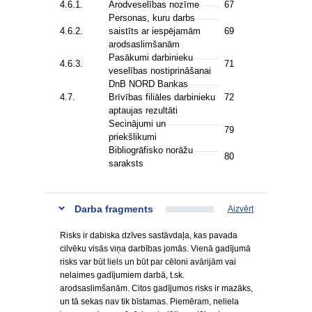
4.6.1.
Arodveselības nozīme
67
Personas, kuru darbs
4.6.2.
saistīts ar iespējamām
69
arodsaslimšanām
Pasākumi darbinieku
4.6.3.
71
veselības nostiprināšanai
DnB NORD Bankas
4.7.
Brīvības filiāles darbinieku
72
aptaujas rezultāti
Secinājumi un
79
priekšlikumi
Bibliogrāfisko norāžu
80
saraksts
Darba fragments
Aizvērt
Risks ir dabiska dzīves sastāvdaļa, kas pavada
cilvēku visās viņa darbības jomās. Vienā gadījumā
risks var būt liels un būt par cēloni avārijām vai
nelaimes gadījumiem darbā, t.sk.
arodsaslimšanām. Citos gadījumos risks ir mazāks,
un tā sekas nav tik bīstamas. Piemēram, neliela