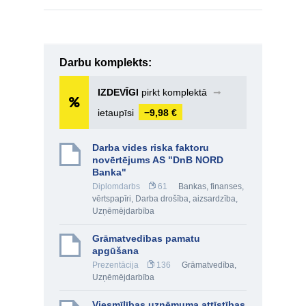
Darbu komplekts:
IZDEVĪGI
pirkt komplektā
➞
ietaupīsi
−9,98 €
Darba vides riska faktoru
novērtējums AS "DnB NORD
Banka"
Diplomdarbs
61
Bankas, finanses,
vērtspapīri
,
Darba drošība, aizsardzība
,
Uzņēmējdarbība
Grāmatvedības pamatu
apgūšana
Prezentācija
136
Grāmatvedība
,
Uzņēmējdarbība
Viesmīlības uzņēmuma attīstības