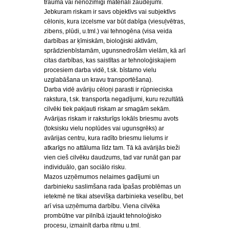
trauma vai nenozīmīgi materiāli zaudējumi.
Jebkuram riskam ir savs objektīvs vai subjektīvs
cēlonis, kura izcelsme var būt dabīga (viesuļvētras,
zibens, plūdi, u.tml.) vai tehnogēna (visa veida
darbības ar ķīmiskām, bioloģiski aktīvām,
sprādzienbīstamām, ugunsnedrošām vielām, kā arī
citas darbības, kas saistītas ar tehnoloģiskajiem
procesiem darba vidē, t.sk. bīstamo vielu
uzglabāšana un kravu transportēšana).
Darba vidē avāriju cēloņi parasti ir rūpnieciska
rakstura, t.sk. transporta negadījumi, kuru rezultātā
cilvēki tiek pakļauti riskam ar smagām sekām.
Avārijas riskam ir raksturīgs lokāls briesmu avots
(toksisku vielu noplūdes vai ugunsgrēks) ar
avārijas centru, kura radīto briesmu lielums ir
atkarīgs no attāluma līdz tam. Tā kā avārijās bieži
vien cieš cilvēku daudzums, tad var runāt gan par
individuālo, gan sociālo risku.
Mazos uzņēmumos nelaimes gadījumi un
darbinieku saslimšana rada īpašas problēmas un
ietekmē ne tikai atsevišķa darbinieka veselību, bet
arī visa uzņēmuma darbību. Viena cilvēka
prombūtne var pilnībā izjaukt tehnoloģisko
procesu, izmainīt darba ritmu u.tml.