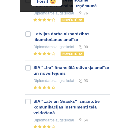
Forši!
ēdināšanas servisa uzņēmumā
Diplomdarbs
augstskolai
76
NOVĒRTĒTS!
Latvijas darba aizsardzības
likumdošanas analīze
Diplomdarbs
augstskolai
90
NOVĒRTĒTS!
SIA "Līra" finansiālā stāvokļa analīze
un novērtējums
Diplomdarbs
augstskolai
93
SIA "Latvian Snacks" izmantotie
komunikācijas instrumenti tēla
veidošanā
Diplomdarbs
augstskolai
54