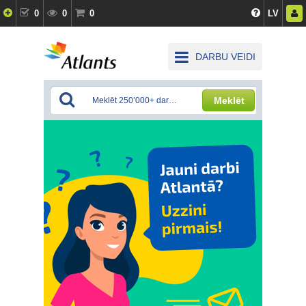
0
0
0
LV
DARBU VEIDI
Meklēt