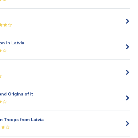
n in Latvia
d Origins of It
n Troops from Latvia