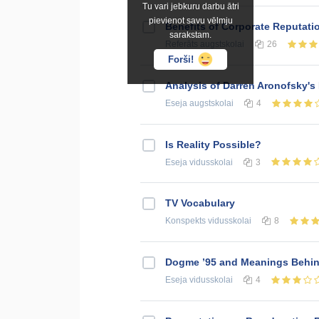
Tu vari jebkuru darbu ātri
pievienot savu vēlmju
Benefits of Corporate Reputati
sarakstam.
Referāts
augstskolai
26
Forši!
Analysis of Darren Aronofsky's
Eseja
augstskolai
4
Is Reality Possible?
Eseja
vidusskolai
3
TV Vocabulary
Konspekts
vidusskolai
8
Dogme ’95 and Meanings Behin
Eseja
vidusskolai
4