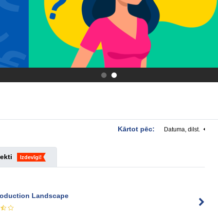
.
.
Kārtot pēc:
Datuma, dilst.
ekti
Izdevīgi!
roduction Landscape