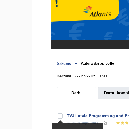
Sākums
Autora darbi: Joffe
Redzami 1 - 22 no 22 uz 1 lapas
Darbi
Darbu kompl
TV3 Latvia Programming and P
Referāts
augstskolai
17