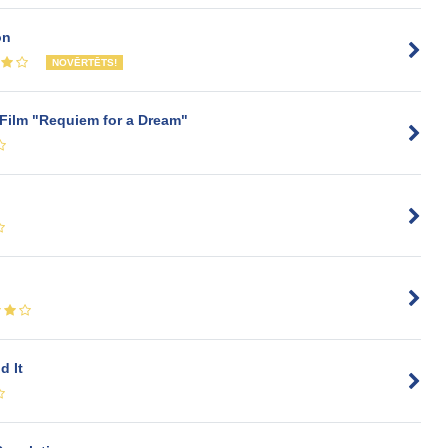
on
NOVĒRTĒTS!
 Film "Requiem for a Dream"
d It