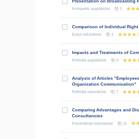
Presentation on Broadcasting 
Konspekts
augstskolai
5
Comparison of Individual Right 
Eseja
vidusskolai
2
Impacts and Treatments of Co
Referāts
augstskolai
6
Analysis of Articles "Employe
Organization Communication"
Referāts
vidusskolai
7
Comparing Advantages and Dis
Consultancies
Prezentācija
vidusskolai
11