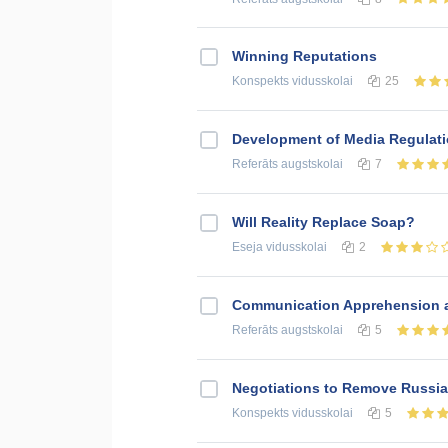
Winning Reputations
Konspekts
vidusskolai
25
Development of Media Regulatio
Referāts
augstskolai
7
Will Reality Replace Soap?
Eseja
vidusskolai
2
Communication Apprehension an
Referāts
augstskolai
5
Negotiations to Remove Russia
Konspekts
vidusskolai
5