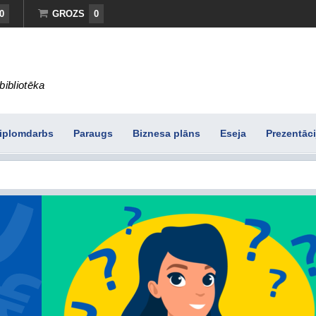
0
GROZS
0
bibliotēka
iplomdarbs
Paraugs
Biznesa plāns
Eseja
Prezentāci