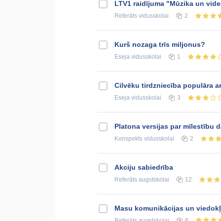
LTV1 raidījuma "Mūzika un vide
Referāts
vidusskolai
2
Kurš nozaga trīs miljonus?
Eseja
vidusskolai
1
Cilvēku tirdzniecība populāra 
Eseja
vidusskolai
3
Platona versijas par mīlestību 
Konspekts
vidusskolai
2
Akciju sabiedrība
Referāts
augstskolai
12
Masu komunikācijas un viedok
Referāts
augstskolai
8