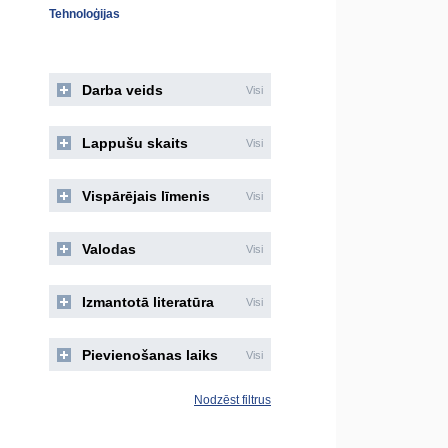
Tehnoloģijas
Darba veids
Visi
Lappušu skaits
Visi
Vispārējais līmenis
Visi
Valodas
Visi
Izmantotā literatūra
Visi
Pievienošanas laiks
Visi
Nodzēst filtrus