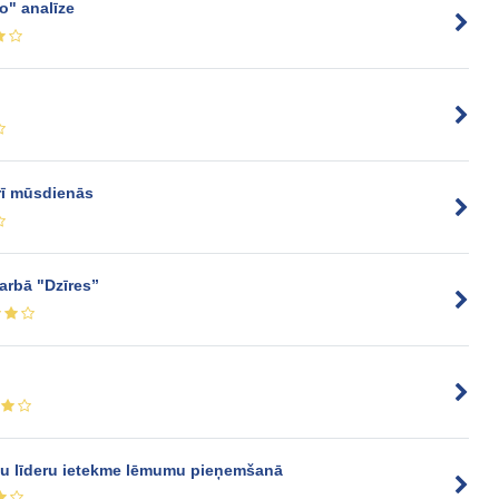
o" analīze
arī mūsdienās
darbā "Dzīres”
ļu līderu ietekme lēmumu pieņemšanā