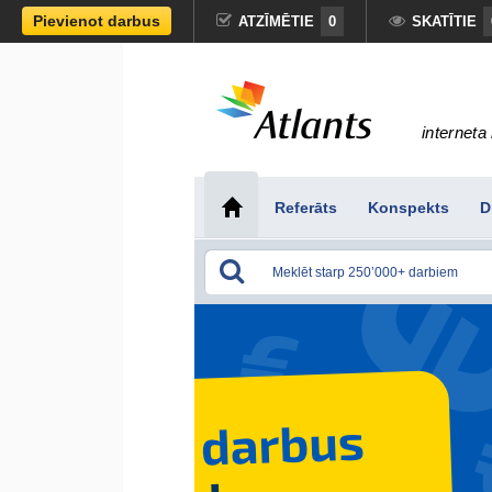
Pievienot darbus
ATZĪMĒTIE
0
SKATĪTIE
interneta 
Referāts
Konspekts
D