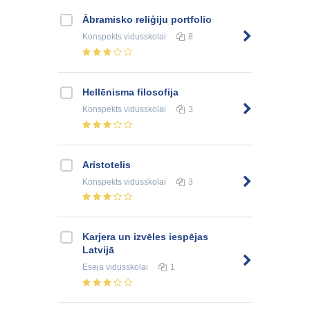
Ābramisko reliģiju portfolio
Konspekts
vidusskolai
8
Hellēnisma filosofija
Konspekts
vidusskolai
3
Aristotelis
Konspekts
vidusskolai
3
Karjera un izvēles iespējas
Latvijā
Eseja
vidusskolai
1