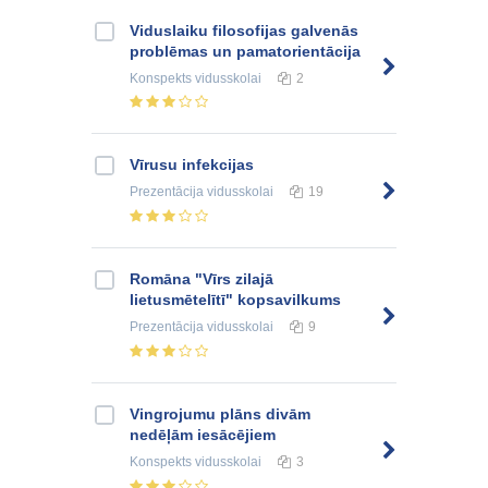
Viduslaiku filosofijas galvenās
problēmas un pamatorientācija
Konspekts
vidusskolai
2
Vīrusu infekcijas
Prezentācija
vidusskolai
19
Romāna "Vīrs zilajā
lietusmētelītī" kopsavilkums
Prezentācija
vidusskolai
9
Vingrojumu plāns divām
nedēļām iesācējiem
Konspekts
vidusskolai
3