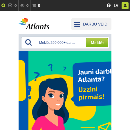
0
0
0
LV
DARBU VEIDI
Meklēt