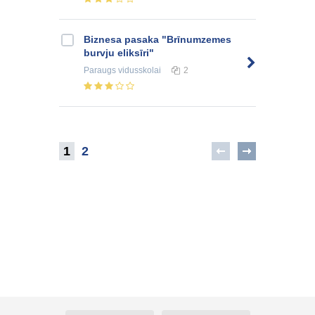
Biznesa pasaka "Brīnumzemes
burvju eliksīri"
Paraugs
vidusskolai
2
1
2