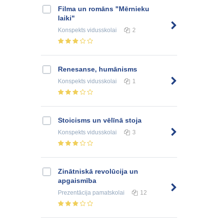
Filma un romāns "Mērnieku
laiki"
Konspekts
vidusskolai
2
Renesanse, humānisms
Konspekts
vidusskolai
1
Stoicisms un vēlīnā stoja
Konspekts
vidusskolai
3
Zinātniskā revolūcija un
apgaismība
Prezentācija
pamatskolai
12