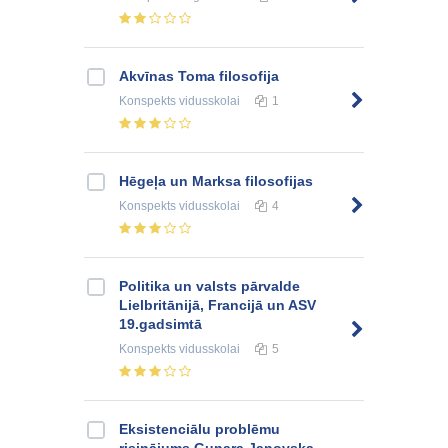
Akvīnas Toma filosofija
Konspekts
vidusskolai
1
Hēgeļa un Marksa filosofijas
Konspekts
vidusskolai
4
Politika un valsts pārvalde
Lielbritānijā, Francijā un ASV
19.gadsimtā
Konspekts
vidusskolai
5
Eksistenciālu problēmu
risinājums Gunara Janovska