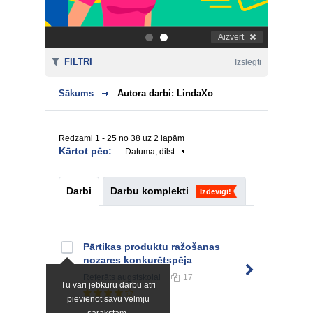
Aizvērt
.
.
FILTRI
Izslēgti
Sākums
Autora darbi: LindaXo
Redzami 1 - 25 no 38 uz 2 lapām
Kārtot pēc:
Datuma, dilst.
Darbi
Darbu komplekti
Izdevīgi!
Pārtikas produktu ražošanas
nozares konkurētspēja
Referāts
augstskolai
17
Tu vari jebkuru darbu ātri
pievienot savu vēlmju