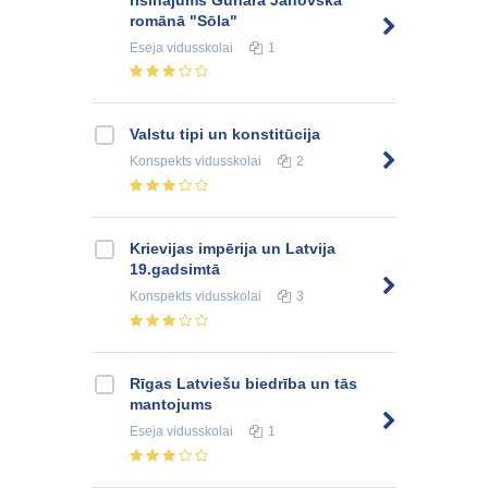
romānā "Sōla"
Eseja
vidusskolai
1
Valstu tipi un konstitūcija
Konspekts
vidusskolai
2
Krievijas impērija un Latvija
19.gadsimtā
Konspekts
vidusskolai
3
Rīgas Latviešu biedrība un tās
mantojums
Eseja
vidusskolai
1