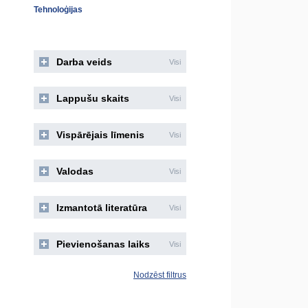
Tehnoloģijas
Darba veids
Visi
Lappušu skaits
Visi
Vispārējais līmenis
Visi
Valodas
Visi
Izmantotā literatūra
Visi
Pievienošanas laiks
Visi
Nodzēst filtrus