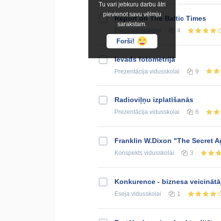
Tu vari jebkuru darbu ātri
pievienot savu vēlmju
Report on The Baltic Times
sarakstam.
Eseja
vidusskolai
4
Forši!
Ievads fotometrijā
Prezentācija
vidusskolai
9
Radioviļņu izplatīšanās
Prezentācija
vidusskolai
6
Franklin W.Dixon "The Secret A
Konspekts
vidusskolai
3
Konkurence - biznesa veicinātā
Eseja
vidusskolai
1