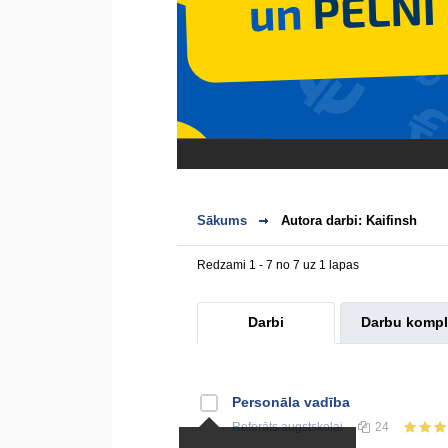
Sākums
Autora darbi: Kaifinsh
Redzami 1 - 7 no 7 uz 1 lapas
Darbi
Darbu kompl
Personāla vadība
Referāts
augstskolai
24