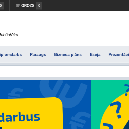
0
GROZS
0
bibliotēka
iplomdarbs
Paraugs
Biznesa plāns
Eseja
Prezentāci