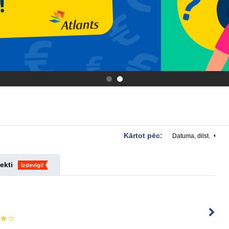
.
.
Kārtot pēc:
Datuma, dilst.
ekti
Izdevīgi!