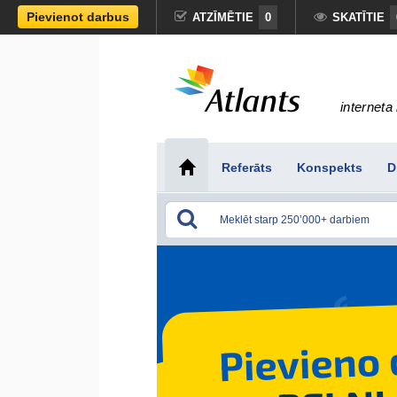
Pievienot darbus
ATZĪMĒTIE
0
SKATĪTIE
interneta 
Referāts
Konspekts
D