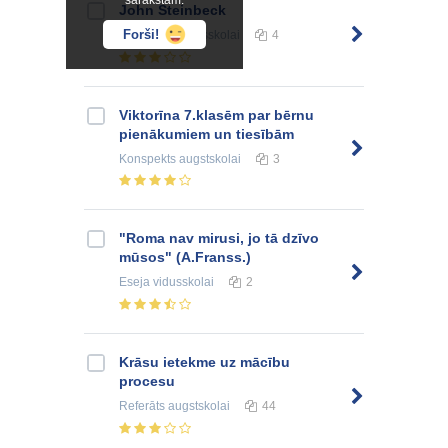
sarakstam.
John Steinbeck
Forši!
Konspekts
vidusskolai
4
Viktorīna 7.klasēm par bērnu
pienākumiem un tiesībām
Konspekts
augstskolai
3
"Roma nav mirusi, jo tā dzīvo
mūsos" (A.Franss.)
Eseja
vidusskolai
2
Krāsu ietekme uz mācību
procesu
Referāts
augstskolai
44