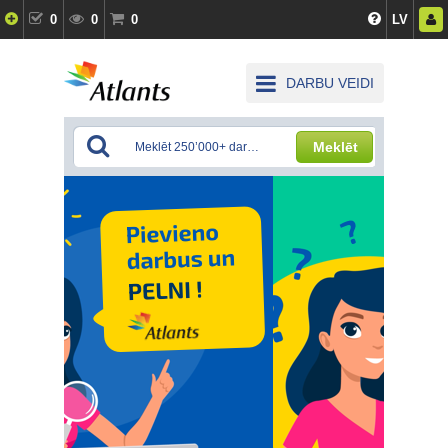
0
0
0
LV
DARBU VEIDI
Meklēt