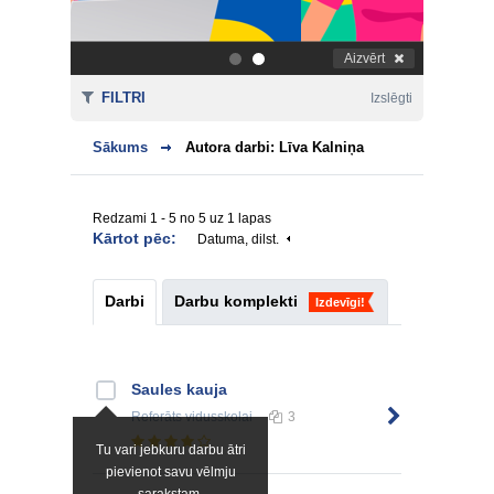
Aizvērt
.
.
FILTRI
Izslēgti
Sākums
Autora darbi: Līva Kalniņa
Redzami 1 - 5 no 5 uz 1 lapas
Kārtot pēc:
Datuma, dilst.
Darbi
Darbu komplekti
Izdevīgi!
Saules kauja
Referāts
vidusskolai
3
Tu vari jebkuru darbu ātri
pievienot savu vēlmju