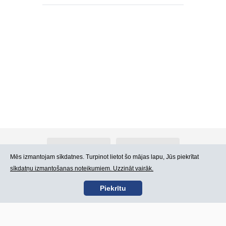
Par Atlants.lv
Reklāma
Mēs izmantojam sīkdatnes. Turpinot lietot šo mājas lapu, Jūs piekrītat
sīkdatņu izmantošanas noteikumiem. Uzzināt vairāk.
Kontakti
Lietošanas noteikumi
Piekrītu
SIA „CDI” © 2002 -
Lapas karte
2026