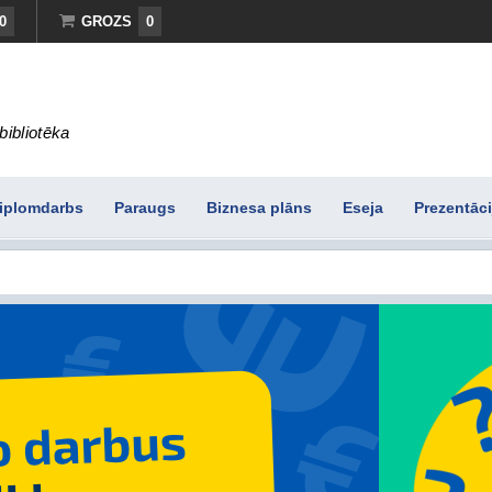
0
GROZS
0
bibliotēka
iplomdarbs
Paraugs
Biznesa plāns
Eseja
Prezentāci