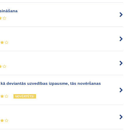
isināšana
 kā deviantās uzvedības izpausme, tās novēršanas
NOVĒRTĒTS!