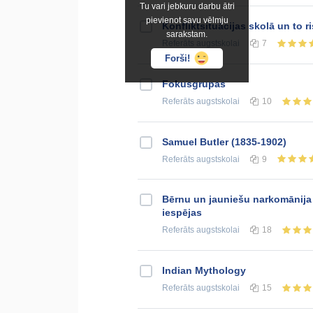
Tu vari jebkuru darbu ātri
pievienot savu vēlmju
Konfliktsituācijas skolā un to r
sarakstam.
Referāts
augstskolai
7
Forši!
Fokusgrupas
Referāts
augstskolai
10
Samuel Butler (1835-1902)
Referāts
augstskolai
9
Bērnu un jauniešu narkomānija
iespējas
Referāts
augstskolai
18
Indian Mythology
Referāts
augstskolai
15