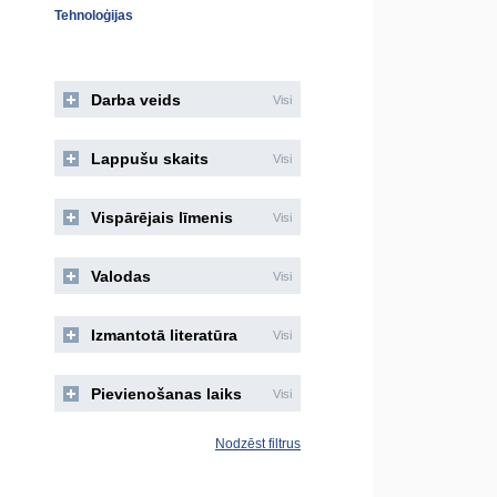
Tehnoloģijas
Darba veids
Visi
Lappušu skaits
Visi
Vispārējais līmenis
Visi
Valodas
Visi
Izmantotā literatūra
Visi
Pievienošanas laiks
Visi
Nodzēst filtrus