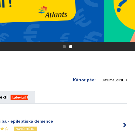
.
.
Kārtot pēc:
Datuma, dilst.
ekti
Izdevīgi!
ība - epileptiskā demence
NOVĒRTĒTS!