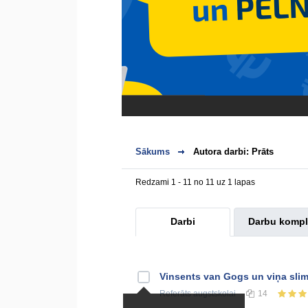
Sākums
Autora darbi: Prāts
Redzami 1 - 11 no 11 uz 1 lapas
Darbi
Darbu kompl
Vinsents van Gogs un viņa slim
Referāts
augstskolai
14