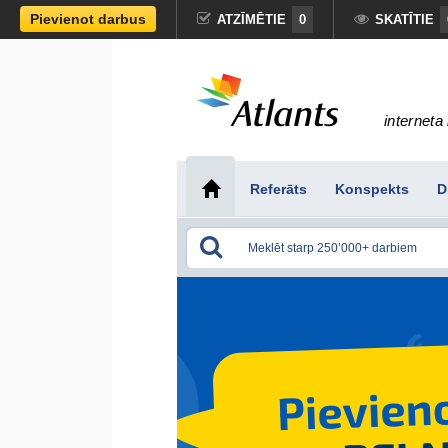
Pievienot darbus
ATZĪMĒTIE
0
SKATĪTIE
interneta 
Referāts
Konspekts
D