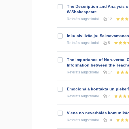
The Description and Analysis o
W.Shakespeare
Referāts
augstskolai
12
Inku civilizācija: Saksavamana
Referāts
augstskolai
5
The Importance of Non-verbal 
Information between the Teach
Referāts
augstskolai
17
Emocionālā kontakta un pieķerš
Referāts
augstskolai
7
Viena no neverbālās komunikāc
Referāts
augstskolai
10