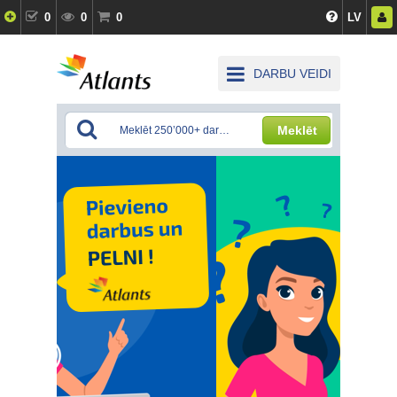
0
0
0
LV
DARBU VEIDI
Meklēt