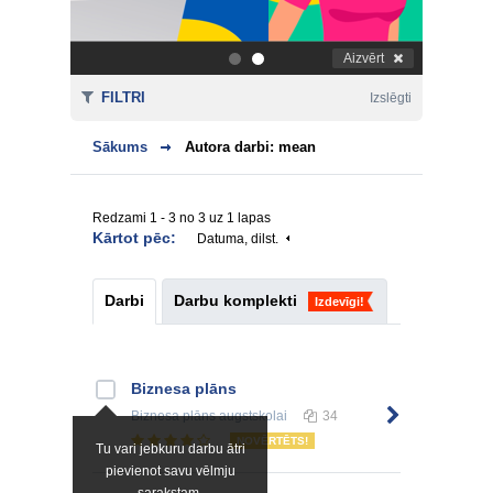
Aizvērt
.
.
FILTRI
Izslēgti
Sākums
Autora darbi: mean
Redzami 1 - 3 no 3 uz 1 lapas
Kārtot pēc:
Datuma, dilst.
Darbi
Darbu komplekti
Izdevīgi!
Biznesa plāns
Biznesa plāns
augstskolai
34
NOVĒRTĒTS!
Tu vari jebkuru darbu ātri
pievienot savu vēlmju