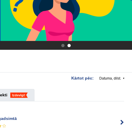
.
.
Kārtot pēc:
Datuma, dilst.
ekti
Izdevīgi!
gadsimtā