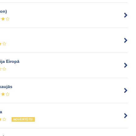
ion)
ija Eiropā
lkaujās
ja
NOVĒRTĒTS!