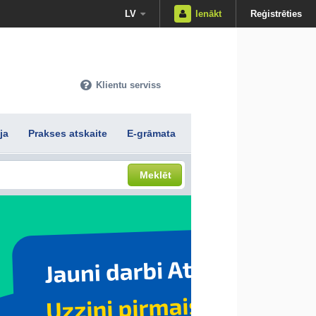
LV
Ienākt
Reģistrēties
Klientu serviss
ja
Prakses atskaite
E-grāmata
Meklēt