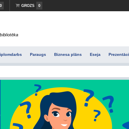
0
GROZS
0
bibliotēka
iplomdarbs
Paraugs
Biznesa plāns
Eseja
Prezentāci