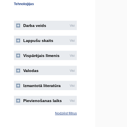
Tehnoloģijas
Darba veids
Visi
Lappušu skaits
Visi
Vispārējais līmenis
Visi
Valodas
Visi
Izmantotā literatūra
Visi
Pievienošanas laiks
Visi
Nodzēst filtrus