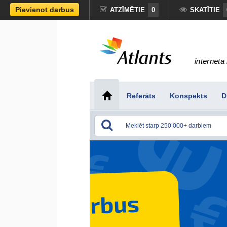
Pievienot darbus
ATZĪMĒTIE
0
SKATĪTIE
interneta 
Referāts
Konspekts
D