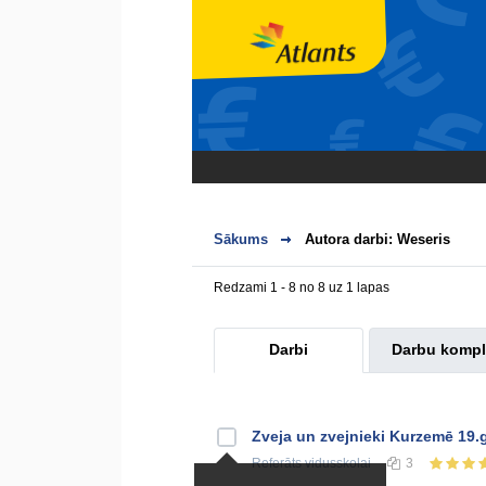
Sākums
Autora darbi: Weseris
Redzami 1 - 8 no 8 uz 1 lapas
Darbi
Darbu kompl
Zveja un zvejnieki Kurzemē 19.
Referāts
vidusskolai
3