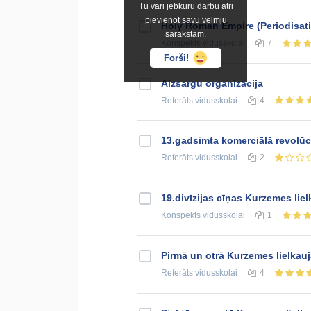
Tu vari jebkuru darbu ātri
pievienot savu vēlmju
Holy Roman Empire (Periodisat
sarakstam.
Konspekts
vidusskolai
7
Forši!
Aizsargu organizācija
Referāts
vidusskolai
4
13.gadsimta komerciālā revolūc
Referāts
vidusskolai
2
19.divīzijas cīņas Kurzemes lie
Konspekts
vidusskolai
1
Pirmā un otrā Kurzemes lielkau
Referāts
vidusskolai
4