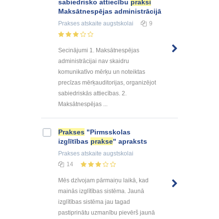
sabiedrisko attiecību
praksi
Maksātnespējas administrācijā
Prakses atskaite
augstskolai
9
Secinājumi 1. Maksātnespējas
administrācijai nav skaidru
komunikatīvo mērķu un noteiktas
precīzas mērķauditorijas, organizējot
sabiedriskās attiecības. 2.
Maksātnespējas ...
Prakses
"Pirmsskolas
izglītības
prakse
" apraksts
Prakses atskaite
augstskolai
14
Mēs dzīvojam pārmaiņu laikā, kad
mainās izglītības sistēma. Jaunā
izglītības sistēma jau tagad
pastiprinātu uzmanību pievērš jaunā