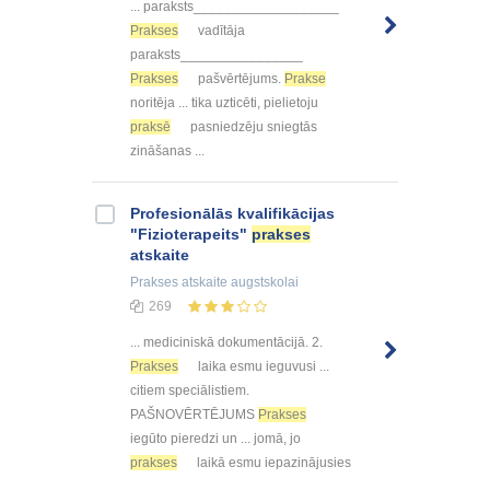
... paraksts___________________
Prakses
vadītāja
paraksts________________
Prakses
pašvērtējums.
Prakse
noritēja ... tika uzticēti, pielietoju
praksē
pasniedzēju sniegtās
zināšanas ...
Profesionālās kvalifikācijas
"Fizioterapeits"
prakses
atskaite
Prakses atskaite
augstskolai
269
... mediciniskā dokumentācijā. 2.
Prakses
laika esmu ieguvusi ...
citiem speciālistiem.
PAŠNOVĒRTĒJUMS
Prakses
iegūto pieredzi un ... jomā, jo
prakses
laikā esmu iepazinājusies
...