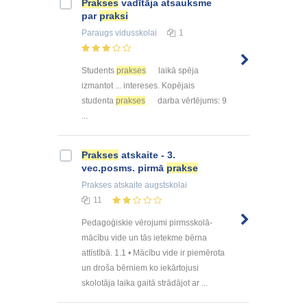
Prakses
vadītāja atsauksme
par
praksi
Paraugs
vidusskolai
1
Students
prakses
laikā spēja
izmantot ... intereses. Kopējais
studenta
prakses
darba vērtējums: 9
...
Prakses
atskaite - 3.
vec.posms. pirmā
prakse
Prakses atskaite
augstskolai
11
Pedagoģiskie vērojumi pirmsskolā-
mācību vide un tās ietekme bērna
attīstībā. 1.1 • Mācību vide ir piemērota
un droša bērniem ko iekārtojusi
skolotāja laika gaitā strādājot ar ...