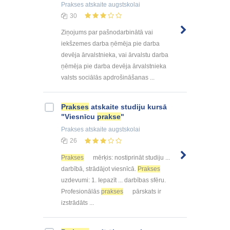
Prakses atskaite
augstskolai
30
Ziņojums par pašnodarbinātā vai
iekšzemes darba ņēmēja pie darba
devēja ārvalstnieka, vai ārvalstu darba
ņēmēja pie darba devēja ārvalstnieka
valsts sociālās apdrošināšanas ...
Prakses
atskaite studiju kursā
"Viesnīcu
prakse
"
Prakses atskaite
augstskolai
26
Prakses
mērķis: nostiprināt studiju ...
darbībā, strādājot viesnīcā.
Prakses
uzdevumi: 1. Iepazīt ... darbības sfēru.
Profesionālās
prakses
pārskats ir
izstrādāts ...