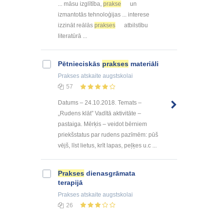
... māsu izglītība,
prakse
un
izmantotās tehnoloģijas ... interese
izzināt reālās
prakses
atbilstību
literatūrā ...
Pētnieciskās
prakses
materiāli
Prakses atskaite
augstskolai
57
Datums – 24.10.2018. Temats –
„Rudens klāt” Vadītā aktivitāte –
pastaiga. Mērķis – veidot bērniem
priekšstatus par rudens pazīmēm: pūš
vējš, līst lietus, krīt lapas, peļķes u.c ...
Prakses
dienasgrāmata
terapijā
Prakses atskaite
augstskolai
26