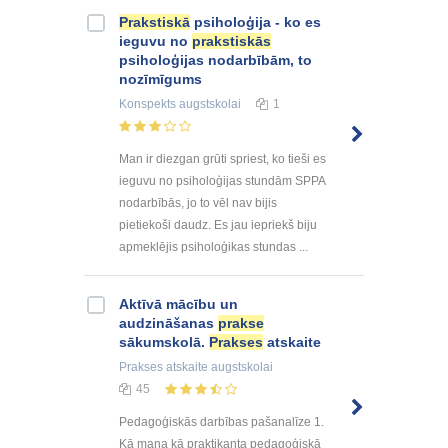
Prakstiskā
psiholoģija - ko es
ieguvu no
prakstiskās
psiholoģijas nodarbībām, to
nozīmīgums
Konspekts
augstskolai
1
Man ir diezgan grūti spriest, ko tieši es
ieguvu no psiholoģijas stundām SPPA
nodarbībās, jo to vēl nav bijis
pietiekoši daudz. Es jau iepriekš biju
apmeklējis psiholoģikas stundas ...
Aktīvā mācību un
audzināšanas
prakse
sākumskolā.
Prakses
atskaite
Prakses atskaite
augstskolai
45
Pedagoģiskās darbības pašanalīze 1.
Kā mana kā praktikanta pedagoģiskā