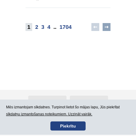
1
2
3
4
..
1704
Par Atlants.lv
Reklāma
Mēs izmantojam sīkdatnes. Turpinot lietot šo mājas lapu, Jūs piekrītat
sīkdatņu izmantošanas noteikumiem. Uzzināt vairāk.
Kontakti
Lietošanas noteikumi
Piekrītu