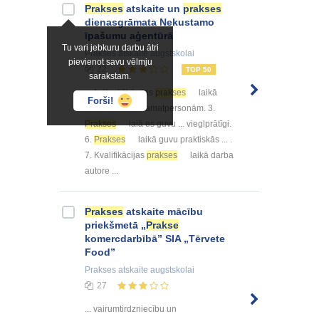
Prakses
atskaite un
prakses
dienasgrāmata Nekustamo
īpašumu aģentūrā
Tu vari jebkuru darbu ātri
Prakses atskaite
augstskolai
pievienot savu vēlmju
22
TOP 50
sarakstam.
... 1. Kvalifikācijas
prakses
laikā
Forši!
darba autore ... amatpersonām. 3.
Prakses
laiā es guvu ... vieglprātīgi.
6.
Prakses
laikā guvu praktiskās ... .
7. Kvalifikācijas
prakses
laikā darba
autore ...
Prakses
atskaite mācību
priekšmetā „
Prakse
komercdarbībā” SIA „Tērvete
Food”
Prakses atskaite
augstskolai
27
... vairumtirdzniecību un