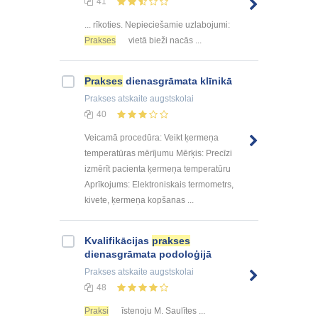
41
... rīkoties. Nepieciešamie uzlabojumi:
Prakses
vietā bieži nacās ...
Prakses
dienasgrāmata klīnikā
Prakses atskaite
augstskolai
40
Veicamā procedūra: Veikt ķermeņa
temperatūras mērījumu Mērķis: Precīzi
izmērīt pacienta ķermeņa temperatūru
Aprīkojums: Elektroniskais termometrs,
kivete, ķermeņa kopšanas ...
Kvalifikācijas
prakses
dienasgrāmata podoloģijā
Prakses atskaite
augstskolai
48
Praksi
īstenoju M. Saulītes ...