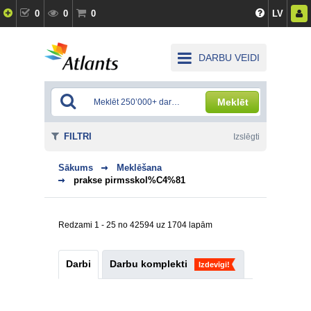
0
0
0
LV
DARBU VEIDI
Meklēt
FILTRI
Izslēgti
Sākums
Meklēšana
prakse pirmsskol%C4%81
Redzami 1 - 25 no 42594 uz 1704 lapām
Darbi
Darbu komplekti
Izdevīgi!