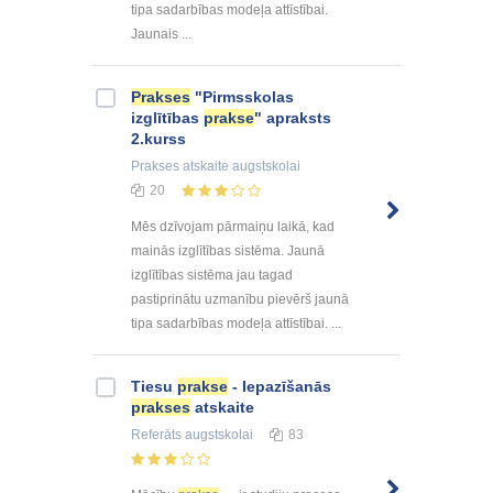
tipa sadarbības modeļa attīstībai.
Jaunais ...
Prakses
"Pirmsskolas
izglītības
prakse
" apraksts
2.kurss
Prakses atskaite
augstskolai
20
Mēs dzīvojam pārmaiņu laikā, kad
mainās izglītības sistēma. Jaunā
izglītības sistēma jau tagad
pastiprinātu uzmanību pievērš jaunā
tipa sadarbības modeļa attīstībai. ...
Tiesu
prakse
- Iepazīšanās
prakses
atskaite
Referāts
augstskolai
83