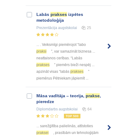
Labās
prakses
izpētes
metodoloģija
Prezentācija
augstskolai
25
... . Veiksmīgi piemērojot “labo
praksi
”, var samazināt biznesa ...
neattaisnos cerības. “Labās
prakses
” piemērs bieži nespēj ...
apzināt visas “labās
prakses
”
piemērus Pētniekam jāpiemīt ...
Māsa vadītāja – teorija,
prakse
,
pieredze
Diplomdarbs
augstskolai
64
TOP 500
... sarežģītība palielinās, attīstoties
praksei
, prasībām un tehnoloģijām