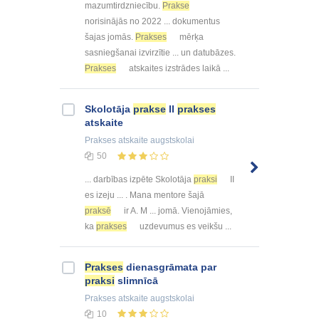
mazumtirdzniecību.
Prakse
norisinājās no 2022 ... dokumentus
šajas jomās.
Prakses
mērķa
sasniegšanai izvirzītie ... un datubāzes.
Prakses
atskaites izstrādes laikā ...
Skolotāja
prakse
II
prakses
atskaite
Prakses atskaite
augstskolai
50
... darbības izpēte Skolotāja
praksi
II
es izeju ... . Mana mentore šajā
praksē
ir A. M ... jomā. Vienojāmies,
ka
prakses
uzdevumus es veikšu ...
Prakses
dienasgrāmata par
praksi
slimnīcā
Prakses atskaite
augstskolai
10