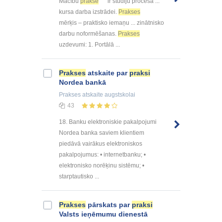
Mācību
prakse
ir studiju procesa ...
kursa darba izstrādei.
Prakses
mērķis – praktisko iemaņu ... zinātnisko
darbu noformēšanas.
Prakses
uzdevumi: 1. Portālā ...
Prakses
atskaite par
praksi
Nordea bankā
Prakses atskaite
augstskolai
43
18. Banku elektroniskie pakalpojumi
Nordea banka saviem klientiem
piedāvā vairākus elektroniskos
pakalpojumus: • internetbanku; •
elektronisko norēķinu sistēmu; •
starptautisko ...
Prakses
pārskats par
praksi
Valsts ieņēmumu dienestā