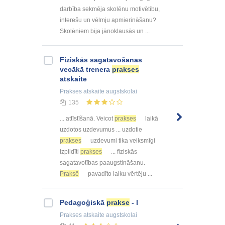
darbība sekmēja skolēnu motivētību,
interešu un vēlmju apmierināšanu?
Skolēniem bija jānoklausās un ...
Fiziskās sagatavošanas
vecākā trenera
prakses
atskaite
Prakses atskaite
augstskolai
135
... attīstīšanā. Veicot
prakses
laikā
uzdotos uzdevumus ... uzdotie
prakses
uzdevumi tika veiksmīgi
izpildīti
prakses
... fiziskās
sagatavotības paaugstināšanu.
Praksē
pavadīto laiku vērtēju ...
Pedagoģiskā
prakse
- I
Prakses atskaite
augstskolai