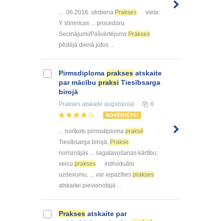
... .06.2016. otrdiena
Prakses
vieta:
Y slimnīcas ... procedūru.
Secinājumi/Pašvērtējums
Prakses
pēdējā dienā jūtos ...
Pirmsdiploma
prakses
atskaite
par mācību
praksi
Tiesībsarga
birojā
Prakses atskaite
augstskolai
8
NOVĒRTĒTS!
... norīkots pirmsdiploma
praksē
Tiesībsarga birojā.
Prakse
norisinājās ... sagatavošanas kārtību;
veicu
prakses
individuālo
uzdevumu, ... var iepazīties
prakses
atskaitei pievienotajā ...
Prakses
atskaite par