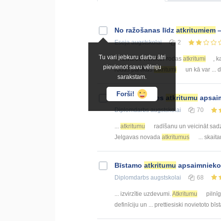
No ražošanas līdz
atkritumiem
–
Eseja
augstskolai
2
Tu vari jebkuru darbu ātri
... ietvaros vienmēr rodas
atkritumi
, k
pievienot savu vēlmju
rodas pārtikas
atkritumi
un kā var ...
sarakstam.
Forši!
Cieto sadzīves
atkritumu
apsai
Diplomdarbs
augstskolai
70
...
atkritumu
radīšanu un veicināt sad
Jelgavas novada
atkritumus
... skai
Bīstamo
atkritumu
apsaimniekoš
Diplomdarbs
augstskolai
68
... izvirzītie uzdevumi.
Atkritumu
pilnīg
definīciju un ... prettiesiski novietoto bī