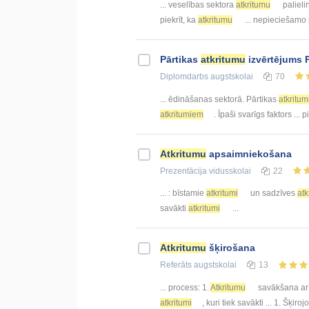
... veselības sektora
atkritumu
palieli
piekrīt, ka
atkritumu
... nepieciešamo
Pārtikas
atkritumu
izvērtējums
Diplomdarbs
augstskolai
70
... ēdināšanas sektorā. Pārtikas
atkritum
atkritumiem
. Īpaši svarīgs faktors ..
Atkritumu
apsaimniekošana
Prezentācija
vidusskolai
22
... : bīstamie
atkritumi
un sadzīves
atk
savākti
atkritumi
...
Atkritumu
šķirošana
Referāts
augstskolai
13
... process: 1.
Atkritumu
savākšana a
atkritumi
, kuri tiek savākti ... 1. Šķiroj