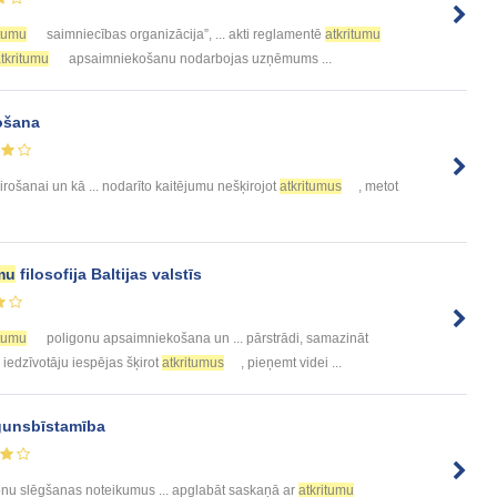
itumu
saimniecības organizācija”, ... akti reglamentē
atkritumu
tkritumu
apsaimniekošanu nodarbojas uzņēmums ...
rošana
irošanai un kā ... nodarīto kaitējumu nešķirojot
atkritumus
, metot
mu
filosofija Baltijas valstīs
itumu
poligonu apsaimniekošana un ... pārstrādi, samazināt
iedzīvotāju iespējas šķirot
atkritumus
, pieņemt videi ...
gunsbīstamība
nu slēgšanas noteikumus ... apglabāt saskaņā ar
atkritumu