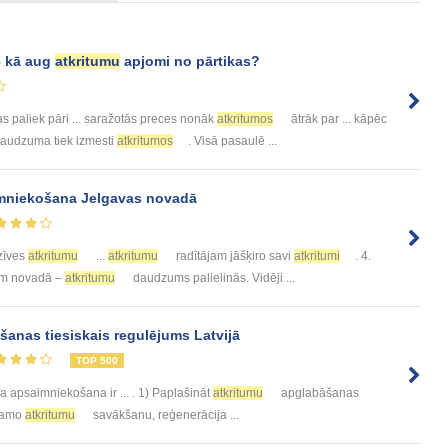
 kā aug
atkritumu
apjomi no pārtikas?
as paliek pāri ... saražotās preces nonāk
atkritumos
ātrāk par ... kāpēc
 daudzuma tiek izmesti
atkritumos
. Visā pasaulē ...
mniekošana Jelgavas novadā
zīves
atkritumu
...
atkritumu
radītājam jāšķiro savi
atkritumi
. 4.
tam novadā –
atkritumu
daudzums palielinās. Vidēji ...
anas tiesiskais regulējums Latvijā
TOP 500
a apsaimniekošana ir ... . 1) Paplašināt
atkritumu
apglabāšanas
stamo
atkritumu
savākšanu, reģenerācija ...