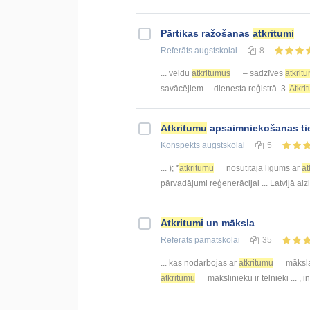
Pārtikas ražošanas
atkritumi
Referāts
augstskolai
8
... veidu
atkritumus
– sadzīves
atkrit
savācējiem ... dienesta reģistrā. 3.
Atkri
Atkritumu
apsaimniekošanas tie
Konspekts
augstskolai
5
... ); *
atkritumu
nosūtītāja līgums ar
at
pārvadājumi reģenerācijai ... Latvijā aiz
Atkritumi
un māksla
Referāts
pamatskolai
35
... kas nodarbojas ar
atkritumu
mākslas
atkritumu
mākslinieku ir tēlnieki ... , i