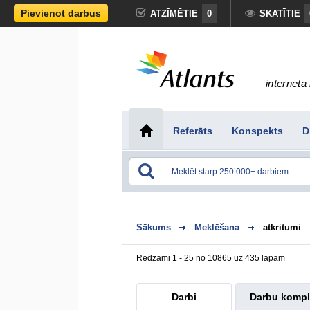
Pievienot darbus
ATZĪMĒTIE
0
SKATĪTIE
interneta 
Referāts
Konspekts
D
Sākums
Meklēšana
atkritumi
Redzami 1 - 25 no 10865 uz 435 lapām
Darbi
Darbu kompl