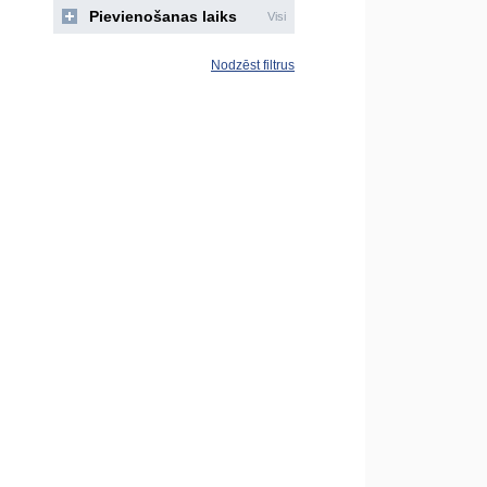
Pievienošanas laiks
Visi
Nodzēst filtrus