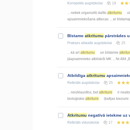
Konspekts
augstskolai
19
... netiek organizēti dalīto
atkritumu
vā
apsaimniekošana attiecas ... ar bīstam
Bīstamo
atkritumu
pārstrādes 
Prakses atskaite
augstskolai
25
... kā arī
atkritumu
un bīstamie
atkritu
jāapsaimnieko atbilstoši MK ... Nr.484 
Atbildīga
atkritumu
apsaimniek
Referāts
augstskolai
25
... neizklausītos, bet
atkritumi
ir neatņ
bioloģiskie
atkritumi
(kafijas biezumi .
Atkritumu
negatīvā ietekme uz v
Referāts
vidusskolai
17