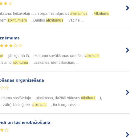
kšana. Iedzīvotāji ... un organizēt šķirotos
atkritumus
.
Atkritumu
ajiem
atkritumiem
. Dalītos
atkritumus
vāc ne ...
uzņēmums
mi
jāuzglabā tā ... izbirumu savākšanas radušies
atkritumi
„Bīstamo
atkritumu
uzskaites, identifikācijas, ...
ošanas organizēšana
emama sastāvdaļa ... plastmasa, dažādi virtuves
atkritumi
),
.. zāle), bioloģiskie
atkritumi
, tie ir organiski ...
idi un tās ierobežošana