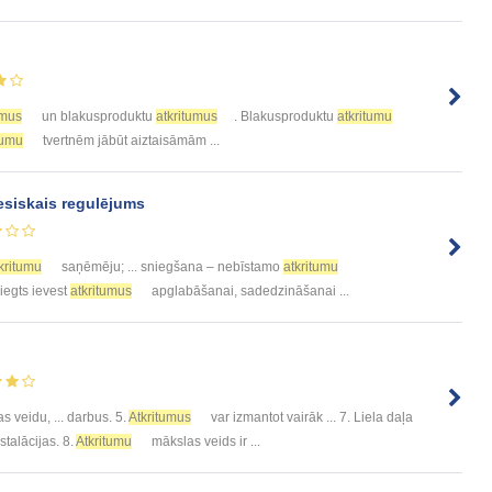
umus
un blakusproduktu
atkritumus
. Blakusproduktu
atkritumu
tumu
tvertnēm jābūt aiztaisāmām ...
siskais regulējums
kritumu
saņēmēju; ... sniegšana – nebīstamo
atkritumu
liegts ievest
atkritumus
apglabāšanai, sadedzināšanai ...
 veidu, ... darbus. 5.
Atkritumus
var izmantot vairāk ... 7. Liela daļa
nstalācijas. 8.
Atkritumu
mākslas veids ir ...