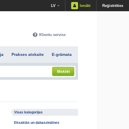
LV
Ienākt
Reģistrēties
Klientu serviss
ja
Prakses atskaite
E-grāmata
Meklēt
Visas kategorijas
Eksaktās un dabaszinātnes