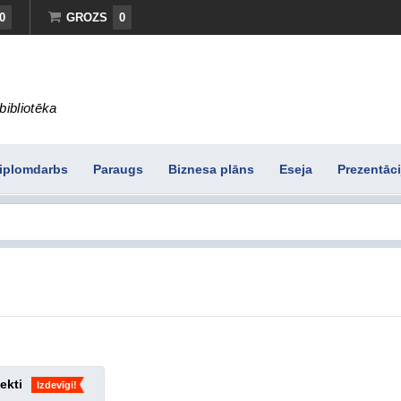
0
GROZS
0
bibliotēka
iplomdarbs
Paraugs
Biznesa plāns
Eseja
Prezentāci
ekti
Izdevīgi!