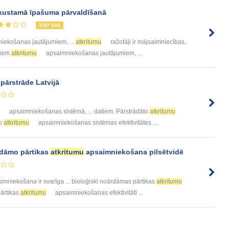
ustamā īpašuma pārvaldīšanā
TOP 100
iekošanas jautājumiem, ...
atkritumu
ražotāji ir mājsaimniecības,
diem
atkritumu
apsaimniekošanas jautājumiem, ...
ārstrāde Latvijā
apsaimniekošanas sistēmā, ... datiem. Pārstrādāto
atkritumu
no
atkritumu
apsaimniekošanas sistēmas efektivitātes ...
rdāmo pārtikas
atkritumu
apsaimniekošana pilsētvidē
mniekošana ir svarīga ... bioloģiski noārdāmas pārtikas
atkritumu
pārtikas
atkritumu
apsaimniekošanas efektivitāti ...