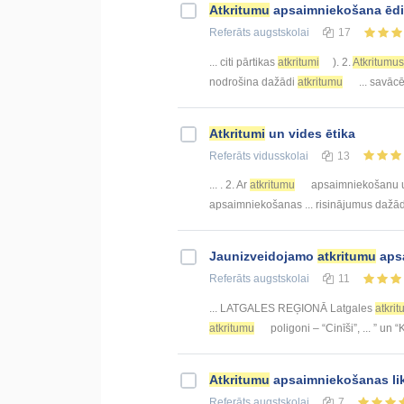
Atkritumu
apsaimniekošana ēd
Referāts
augstskolai
17
... citi pārtikas
atkritumi
). 2.
Atkritumus
nodrošina dažādi
atkritumu
... savācē
Atkritumi
un vides ētika
Referāts
vidusskolai
13
... . 2. Ar
atkritumu
apsaimniekošanu un 
apsaimniekošanas ... risinājumus daž
Jaunizveidojamo
atkritumu
apsa
Referāts
augstskolai
11
... LATGALES REĢIONĀ Latgales
atkri
atkritumu
poligoni – “Cinīši”, ... ” un “
Atkritumu
apsaimniekošanas li
Referāts
augstskolai
7