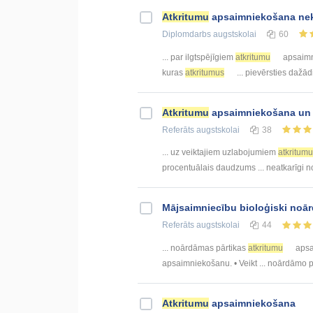
Atkritumu
apsaimniekošana nek
Diplomdarbs
augstskolai
60
... par ilgtspējīgiem
atkritumu
apsaimn
kuras
atkritumus
... pievērsties dažā
Atkritumu
apsaimniekošana un p
Referāts
augstskolai
38
... uz veiktajiem uzlabojumiem
atkritumu
procentuālais daudzums ... neatkarīgi 
Mājsaimniecību bioloģiski noā
Referāts
augstskolai
44
... noārdāmas pārtikas
atkritumu
apsai
apsaimniekošanu. • Veikt ... noārdāmo 
Atkritumu
apsaimniekošana