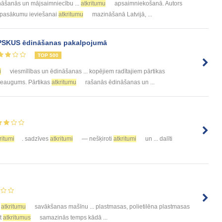
nāšanās un mājsaimniecību ...
atkritumu
apsaimniekošanā. Autors
 pasākumu ieviešanai
atkritumu
mazināšanā Latvijā, ...
 PSKUS ēdināšanas pakalpojumā
TOP 500
i
viesmīlības un ēdināšanas ... kopējiem radītajiem pārtikas
. pieaugums. Pārtikas
atkritumu
rašanās ēdināšanas un ...
ritumi
. sadzīves
atkritumi
— nešķiroti
atkritumi
un ... dalīti
r
atkritumu
savākšanas mašīnu ... plastmasas, polietilēna plastmasas
ot
atkritumus
samazinās temps kādā ...