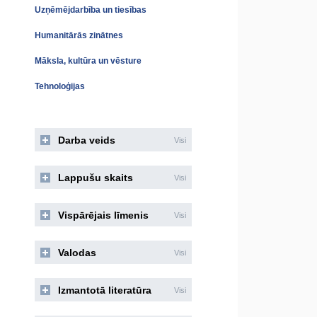
Uzņēmējdarbība un tiesības
Humanitārās zinātnes
Māksla, kultūra un vēsture
Tehnoloģijas
Darba veids
Visi
Lappušu skaits
Visi
Vispārējais līmenis
Visi
Valodas
Visi
Izmantotā literatūra
Visi