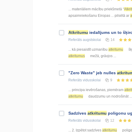
... materiāliem mācību priekšmetā “
Atkr
apsaimniekošanu Eiropas ... pilsētā ar
a
Atkritumu
iedalījums un to šķi
Referāts
augstskolai
14
... kā piesaistīt uzmanību
atkritumu
šķ
atkritumus
mežā, grāvjos ...
"Zero Waste" jeb nulles
atkritu
Referāts
vidusskolai
9
... principa ievērošanas, piemēram
atkr
atkritumu
daudzumu un nodrošināt ... 
Sadzīves
atkritumu
poligonu u
Referāts
vidusskolai
12
... 2. Izpētot sadzīves
atkritumu
poligo