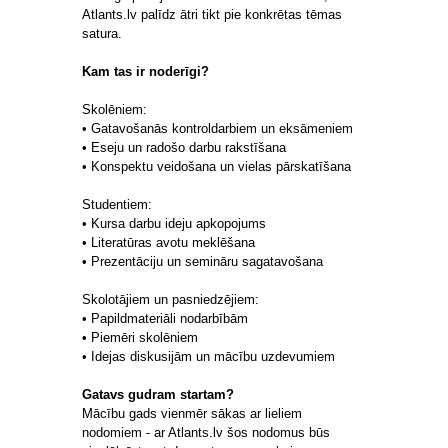
Atlants.lv palīdz ātri tikt pie konkrētas tēmas
satura.
Kam tas ir noderīgi?
Skolēniem:
• Gatavošanās kontroldarbiem un eksāmeniem
• Eseju un radošo darbu rakstīšana
• Konspektu veidošana un vielas pārskatīšana
Studentiem:
• Kursa darbu ideju apkopojums
• Literatūras avotu meklēšana
• Prezentāciju un semināru sagatavošana
Skolotājiem un pasniedzējiem:
• Papildmateriāli nodarbībām
• Piemēri skolēniem
• Idejas diskusijām un mācību uzdevumiem
Gatavs gudram startam?
Mācību gads vienmēr sākas ar lieliem
nodomiem - ar Atlants.lv šos nodomus būs