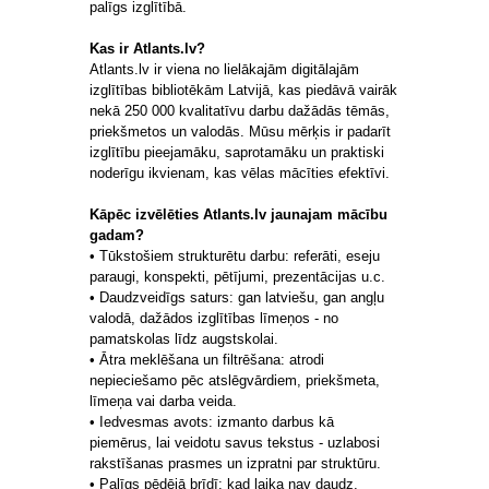
palīgs izglītībā.
Kas ir Atlants.lv?
Atlants.lv ir viena no lielākajām digitālajām
izglītības bibliotēkām Latvijā, kas piedāvā vairāk
nekā 250 000 kvalitatīvu darbu dažādās tēmās,
priekšmetos un valodās. Mūsu mērķis ir padarīt
izglītību pieejamāku, saprotamāku un praktiski
noderīgu ikvienam, kas vēlas mācīties efektīvi.
Kāpēc izvēlēties Atlants.lv jaunajam mācību
gadam?
• Tūkstošiem strukturētu darbu: referāti, eseju
paraugi, konspekti, pētījumi, prezentācijas u.c.
• Daudzveidīgs saturs: gan latviešu, gan angļu
valodā, dažādos izglītības līmeņos - no
pamatskolas līdz augstskolai.
• Ātra meklēšana un filtrēšana: atrodi
nepieciešamo pēc atslēgvārdiem, priekšmeta,
līmeņa vai darba veida.
• Iedvesmas avots: izmanto darbus kā
piemērus, lai veidotu savus tekstus - uzlabosi
rakstīšanas prasmes un izpratni par struktūru.
• Palīgs pēdējā brīdī: kad laika nav daudz,