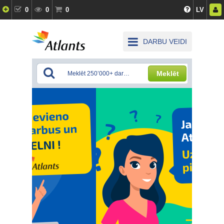
0
0
0
LV
DARBU VEIDI
Meklēt