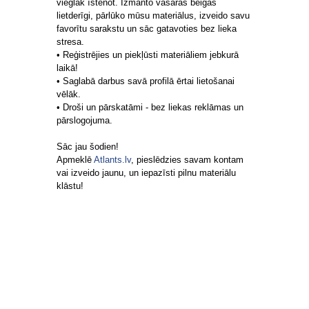
vieglāk īstenot. Izmanto vasaras beigas
lietderīgi, pārlūko mūsu materiālus, izveido savu
favorītu sarakstu un sāc gatavoties bez lieka
stresa.
• Reģistrējies un piekļūsti materiāliem jebkurā
laikā!
• Saglabā darbus savā profilā ērtai lietošanai
vēlāk.
• Droši un pārskatāmi - bez liekas reklāmas un
pārslogojuma.
Sāc jau šodien!
Apmeklē
Atlants.lv
, pieslēdzies savam kontam
vai izveido jaunu, un iepazīsti pilnu materiālu
klāstu!