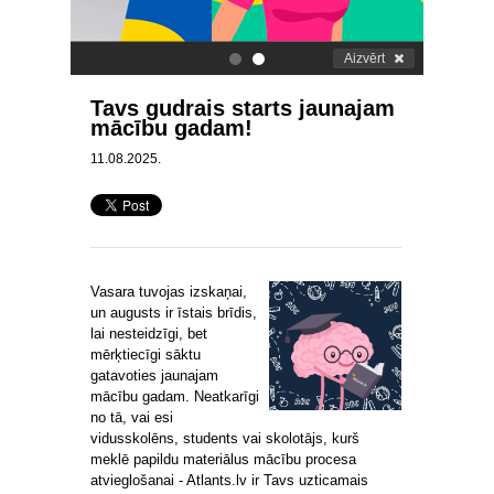
Aizvērt
.
.
Tavs gudrais starts jaunajam
mācību gadam!
11.08.2025.
Vasara tuvojas izskaņai,
un augusts ir īstais brīdis,
lai nesteidzīgi, bet
mērķtiecīgi sāktu
gatavoties jaunajam
mācību gadam. Neatkarīgi
no tā, vai esi
vidusskolēns, students vai skolotājs, kurš
meklē papildu materiālus mācību procesa
atvieglošanai - Atlants.lv ir Tavs uzticamais