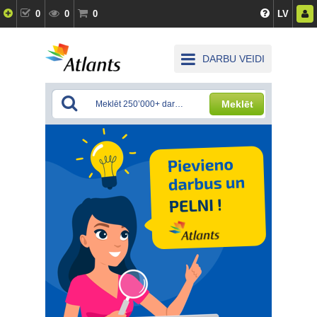
0
0
0
LV
DARBU VEIDI
Meklēt