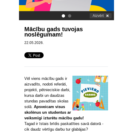
Aizvērt
.
.
Mācību gads tuvojas
noslēgumam!
22.05.2026.
Vēl viens mācību gads ir
aizvadīts, nodoti referāti,
projekti, pētnieciskie darbi,
kursa darbi un daudzas
stundas pavadītas skolas
solā.
Apsveicam visus
skolēnus un studentus ar
veiksmīgi izturētu mācību gadu!
Tagad ir īstais brīdis paskatīties savā datorā -
cik daudz vērtīgu darbu tur glabājas?