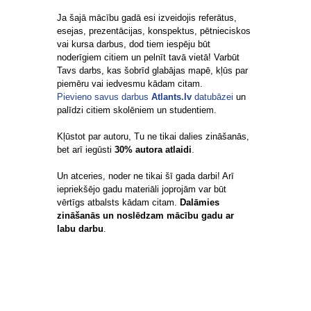
Ja šajā mācību gadā esi izveidojis referātus,
esejas, prezentācijas, konspektus, pētnieciskos
vai kursa darbus, dod tiem iespēju būt
noderīgiem citiem un pelnīt tavā vietā! Varbūt
Tavs darbs, kas šobrīd glabājas mapē, kļūs par
piemēru vai iedvesmu kādam citam.
Pievieno savus darbus
Atlants.lv
datubāzei
un
palīdzi citiem skolēniem un studentiem.
Kļūstot par autoru, Tu ne tikai dalies zināšanās,
bet arī iegūsti
30% autora atlaidi
.
Un atceries, noder ne tikai šī gada darbi! Arī
iepriekšējo gadu materiāli joprojām var būt
vērtīgs atbalsts kādam citam.
Dalāmies
zināšanās un noslēdzam mācību gadu ar
labu darbu
.