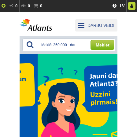
0
0
0
LV
DARBU VEIDI
Meklēt