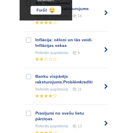
sarakstam.
A/s “Hansabanka”
komerciālais raksturojums
Forši!
Referāts
augstskolai
16
Inflācija: cēloņi un tās veidi.
Inflācijas sekas
Referāts
augstskolai
8
Banku vispārējs
raksturojums.Problēmkredīti
Referāts
augstskolai
11
Prasījumi no svešu lietu
pārziņas
Referāts
augstskolai
13