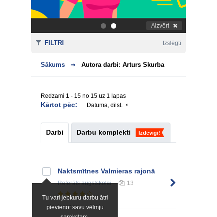
Aizvērt
.
.
FILTRI
Izslēgti
Sākums
Autora darbi: Arturs Skurba
Redzami 1 - 15 no 15 uz 1 lapas
Kārtot pēc:
Datuma, dilst.
Darbi
Darbu komplekti
Izdevīgi!
Naktsmītnes Valmieras rajonā
Referāts
augstskolai
13
Tu vari jebkuru darbu ātri
pievienot savu vēlmju