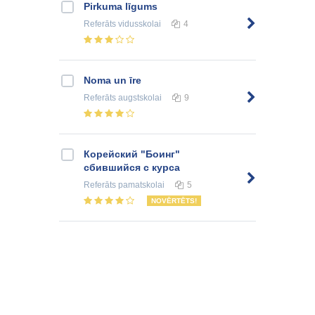
Pirkuma līgums
Referāts
vidusskolai
4
Noma un īre
Referāts
augstskolai
9
Корейский "Боинг"
сбившийся с курса
Referāts
pamatskolai
5
NOVĒRTĒTS!