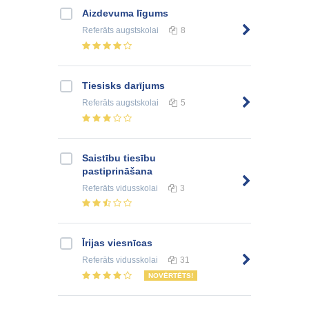
Aizdevuma līgums
Referāts
augstskolai
8
Tiesisks darījums
Referāts
augstskolai
5
Saistību tiesību
pastiprināšana
Referāts
vidusskolai
3
Īrijas viesnīcas
Referāts
vidusskolai
31
NOVĒRTĒTS!