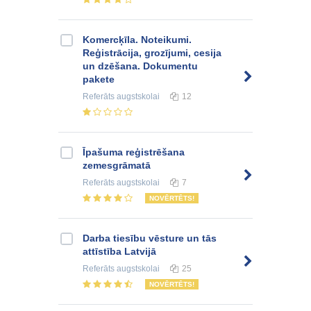
Komercķīla. Noteikumi.
Reģistrācija, grozījumi, cesija
un dzēšana. Dokumentu
pakete
Referāts
augstskolai
12
Īpašuma reģistrēšana
zemesgrāmatā
Referāts
augstskolai
7
NOVĒRTĒTS!
Darba tiesību vēsture un tās
attīstība Latvijā
Referāts
augstskolai
25
NOVĒRTĒTS!