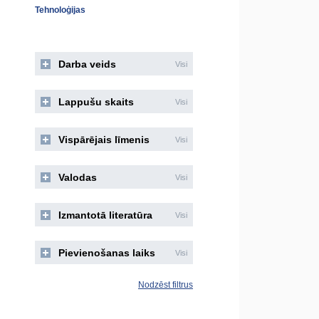
Tehnoloģijas
Darba veids
Visi
Lappušu skaits
Visi
Vispārējais līmenis
Visi
Valodas
Visi
Izmantotā literatūra
Visi
Pievienošanas laiks
Visi
Nodzēst filtrus