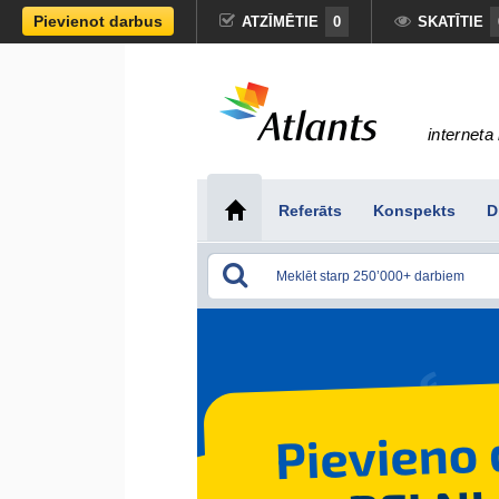
Pievienot darbus
ATZĪMĒTIE
0
SKATĪTIE
interneta 
Referāts
Konspekts
D