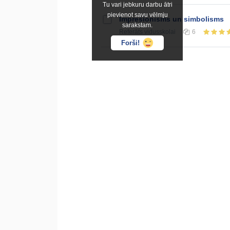
Tu vari jebkuru darbu ātri
pievienot savu vēlmju
Impresionisms un simbolisms
sarakstam.
Referāts
vidusskolai
6
Forši!