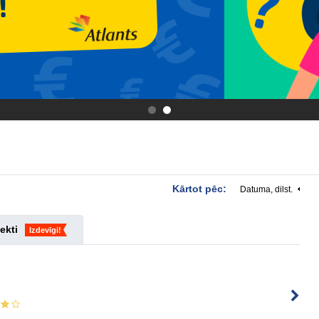
.
.
Kārtot pēc:
Datuma, dilst.
ekti
Izdevīgi!