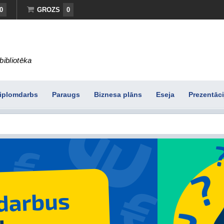
0
GROZS
0
bibliotēka
iplomdarbs
Paraugs
Biznesa plāns
Eseja
Prezentāci