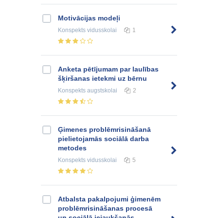
Motivācijas modeļi
Konspekts
vidusskolai
1
Anketa pētījumam par laulības
šķiršanas ietekmi uz bērnu
Konspekts
augstskolai
2
Ģimenes problēmrisināšanā
pielietojamās sociālā darba
metodes
Konspekts
vidusskolai
5
Atbalsta pakalpojumi ģimenēm
problēmrisināšanas procesā
un sociālā iejaukšanās