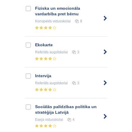
Fiziska un emocionāla
vardarbība pret bērnu
Konspekts
vidusskolai
8
Ekokarte
Referāts
augstskolai
3
Intervija
Referāts
augstskolai
3
Sociālās palīdzības politika un
stratēģija Latvijā
Eseja
vidusskolai
4