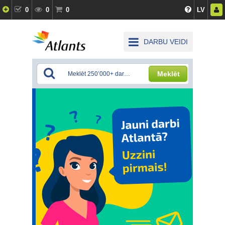
0
0
0
LV
DARBU VEIDI
Meklēt