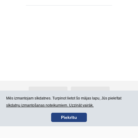
Par Atlants.lv
Reklāma
Mēs izmantojam sīkdatnes. Turpinot lietot šo mājas lapu, Jūs piekrītat
sīkdatņu izmantošanas noteikumiem. Uzzināt vairāk.
Kontakti
Lietošanas noteikumi
Piekrītu
SIA „CDI” © 2002 -
Lapas karte
2026