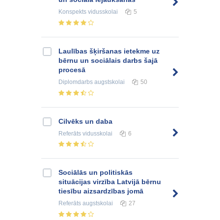
Konspekts
vidusskolai
5
Laulības šķiršanas ietekme uz
bērnu un sociālais darbs šajā
procesā
Diplomdarbs
augstskolai
50
Cilvēks un daba
Referāts
vidusskolai
6
Sociālās un politiskās
situācijas virzība Latvijā bērnu
tiesību aizsardzības jomā
Referāts
augstskolai
27