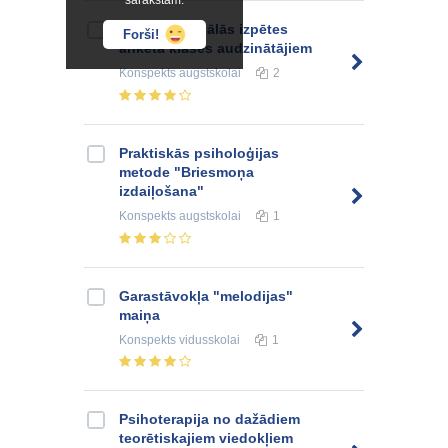
sarakstam.
Skolēna sociālās izpētes
Forši!
anketa klases audzinātājiem
Konspekts
augstskolai
2
Praktiskās psiholoģijas
metode "Briesmoņa
izdaiļošana"
Konspekts
augstskolai
1
Garastāvokļa "melodijas"
maiņa
Konspekts
vidusskolai
1
Psihoterapija no dažādiem
teorētiskajiem viedokļiem