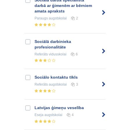
darbā ar ģimenēm ar bērniem
amata apraksts
Paraugs
augstskolai
2
Sociālā darbinieka
profesionalitāte
Referāts
vidusskolai
6
Sociālo kontaktu tīkls
Referāts
augstskolai
3
Latvijas ģimeņu veselība
Eseja
augstskolai
4