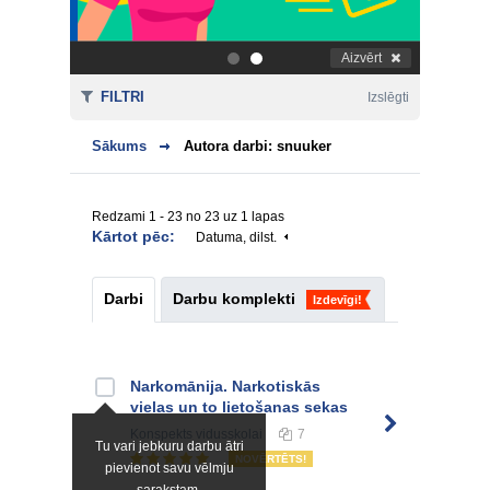
Aizvērt
.
.
FILTRI
Izslēgti
Sākums
Autora darbi: snuuker
Redzami 1 - 23 no 23 uz 1 lapas
Kārtot pēc:
Datuma, dilst.
Darbi
Darbu komplekti
Izdevīgi!
Narkomānija. Narkotiskās
vielas un to lietošanas sekas
Konspekts
vidusskolai
7
Tu vari jebkuru darbu ātri
NOVĒRTĒTS!
pievienot savu vēlmju