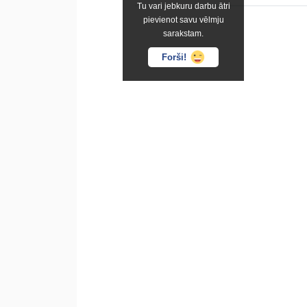
Tu vari jebkuru darbu ātri
pievienot savu vēlmju
sarakstam.
Forši!