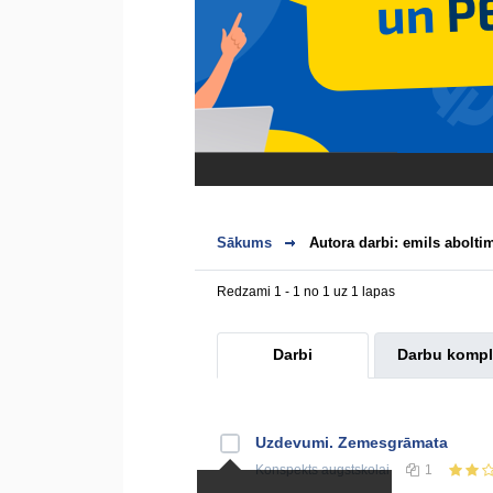
Sākums
Autora darbi: emils abolti
Redzami 1 - 1 no 1 uz 1 lapas
Darbi
Darbu kompl
Uzdevumi. Zemesgrāmata
Konspekts
augstskolai
1