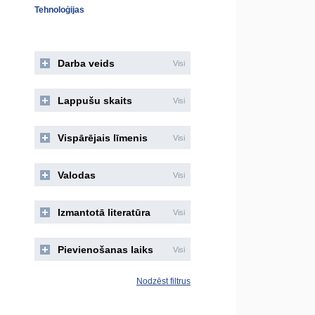
Tehnoloģijas
Darba veids
Visi
Lappušu skaits
Visi
Vispārējais līmenis
Visi
Valodas
Visi
Izmantotā literatūra
Visi
Pievienošanas laiks
Visi
Nodzēst filtrus