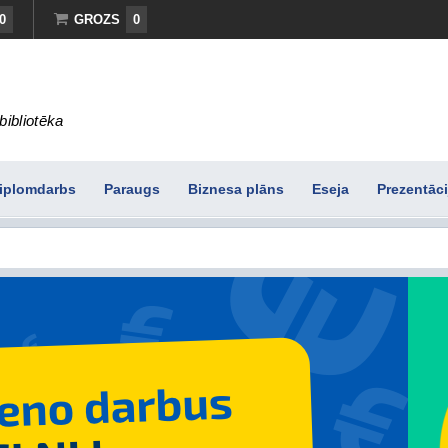
0
GROZS
0
bibliotēka
iplomdarbs
Paraugs
Biznesa plāns
Eseja
Prezentāci