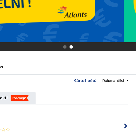
.
.
ms
Kārtot pēc:
Datuma, dilst.
ekti
Izdevīgi!