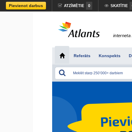
Pievienot darbus
ATZĪMĒTIE
0
SKATĪTIE
interneta 
Referāts
Konspekts
D