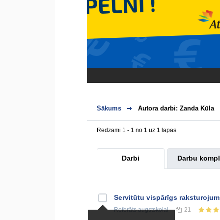
Sākums
Autora darbi: Zanda Kūla
Redzami 1 - 1 no 1 uz 1 lapas
Darbi
Darbu kompl
Servitūtu vispārīgs raksturoju
Referāts
augstskolai
21