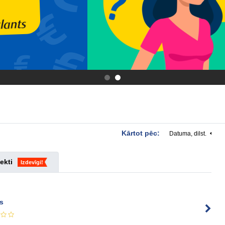
.
.
Kārtot pēc:
Datuma, dilst.
ekti
Izdevīgi!
ms