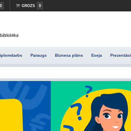
0
GROZS
0
bibliotēka
iplomdarbs
Paraugs
Biznesa plāns
Eseja
Prezentāci