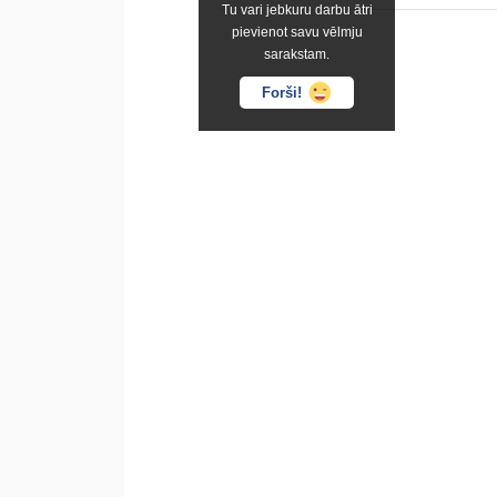
Tu vari jebkuru darbu ātri
pievienot savu vēlmju
sarakstam.
Forši!