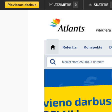
Pievienot darbus
ATZĪMĒTIE
0
SKATĪTIE
interneta 
Referāts
Konspekts
D