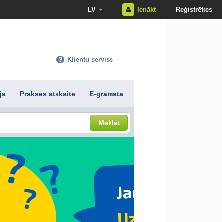
LV
Ienākt
Reģistrēties
Klientu serviss
ja
Prakses atskaite
E-grāmata
Meklēt