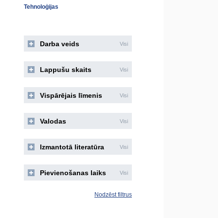
Tehnoloģijas
Darba veids
Visi
Lappušu skaits
Visi
Vispārējais līmenis
Visi
Valodas
Visi
Izmantotā literatūra
Visi
Pievienošanas laiks
Visi
Nodzēst filtrus