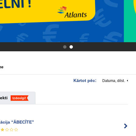
.
.
ne
Kārtot pēc:
Datuma, dilst.
ekti
Izdevīgi!
ikācija “ĀBECĪTE”