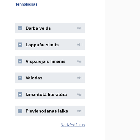
Tehnoloģijas
Darba veids
Visi
Lappušu skaits
Visi
Vispārējais līmenis
Visi
Valodas
Visi
Izmantotā literatūra
Visi
Pievienošanas laiks
Visi
Nodzēst filtrus