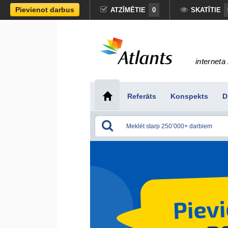
Pievienot darbus
ATZĪMĒTIE
0
SKATĪTIE
interneta 
Referāts
Konspekts
D