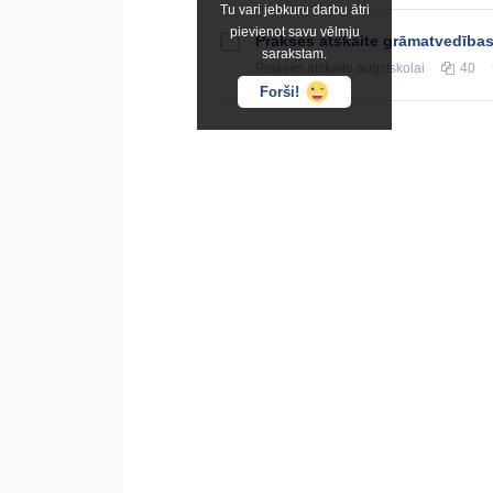
Tu vari jebkuru darbu ātri
pievienot savu vēlmju
Prakses atskaite grāmatvedīb
sarakstam.
Prakses atskaite
augstskolai
40
Forši!