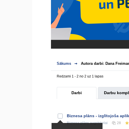
Sākums
Autora darbi: Dana Freima
Redzami 1 - 2 no 2 uz 1 lapas
Darbi
Darbu kompl
Biznesa plāns - izglītojoša apl
Biznesa plāns
augstskolai
28