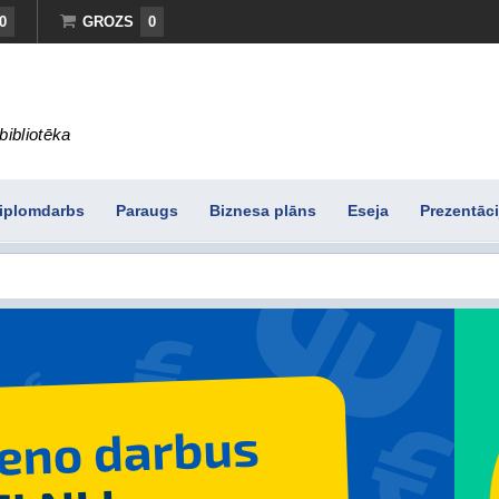
0
GROZS
0
bibliotēka
iplomdarbs
Paraugs
Biznesa plāns
Eseja
Prezentāci