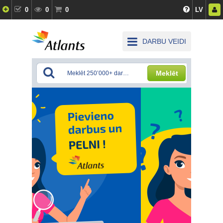
0
0
0
LV
DARBU VEIDI
Meklēt