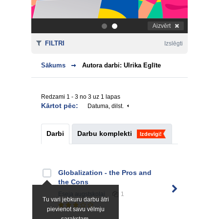
Aizvērt
.
.
FILTRI
Izslēgti
Sākums
Autora darbi: Ulrika Eglīte
Redzami 1 - 3 no 3 uz 1 lapas
Kārtot pēc:
Datuma, dilst.
Darbi
Darbu komplekti
Izdevīgi!
Globalization - the Pros and
the Cons
Eseja
augstskolai
1
Tu vari jebkuru darbu ātri
pievienot savu vēlmju