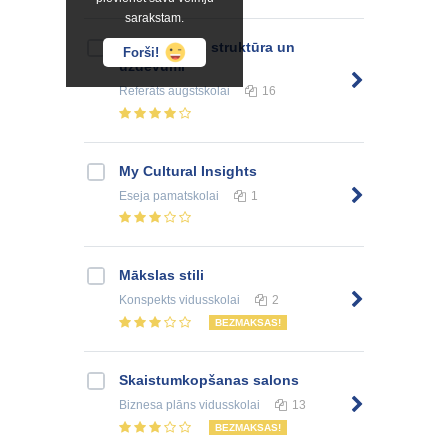
sarakstam.
Prokuratūras struktūra un
Forši!
uzdevumi
Referāts
augstskolai
16
My Cultural Insights
Eseja
pamatskolai
1
Mākslas stili
Konspekts
vidusskolai
2
BEZMAKSAS!
Skaistumkopšanas salons
Biznesa plāns
vidusskolai
13
BEZMAKSAS!