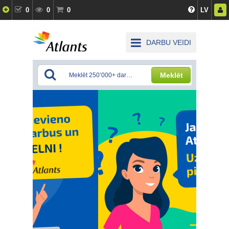
0
0
0
LV
DARBU VEIDI
Meklēt