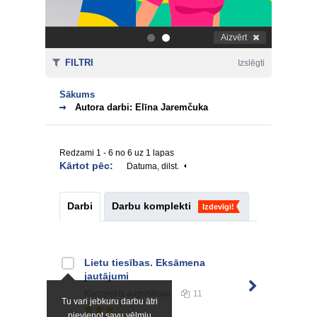
Aizvērt
.
.
FILTRI
Izslēgti
Sākums
Autora darbi: Elīna Jaremčuka
Redzami 1 - 6 no 6 uz 1 lapas
Kārtot pēc:
Datuma, dilst.
Darbi
Darbu komplekti
Izdevīgi!
Lietu tiesības. Eksāmena
jautājumi
Konspekts
augstskolai
11
Tu vari jebkuru darbu ātri
pievienot savu vēlmju