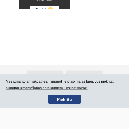
sarakstam.
Forši!
Par Atlants.lv
Reklāma
Mēs izmantojam sīkdatnes. Turpinot lietot šo mājas lapu, Jūs piekrītat
sīkdatņu izmantošanas noteikumiem. Uzzināt vairāk.
Kontakti
Lietošanas noteikumi
Piekrītu
SIA „CDI” © 2002 -
Lapas karte
2026