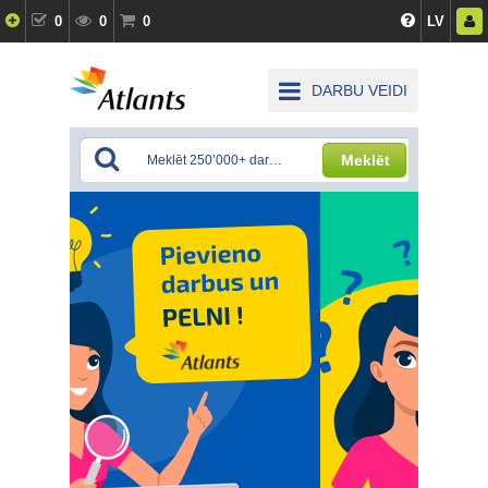
0
0
0
LV
DARBU VEIDI
Meklēt