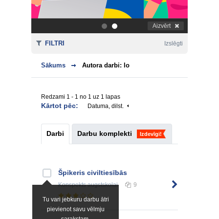
Aizvērt
.
.
FILTRI
Izslēgti
Sākums
Autora darbi: lo
Redzami 1 - 1 no 1 uz 1 lapas
Kārtot pēc:
Datuma, dilst.
Darbi
Darbu komplekti
Izdevīgi!
Špikeris civiltiesībās
Konspekts
augstskolai
9
Tu vari jebkuru darbu ātri
pievienot savu vēlmju