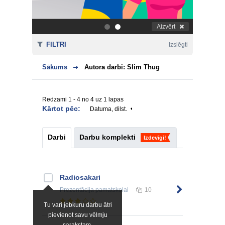
Aizvērt
.
.
FILTRI
Izslēgti
Sākums
Autora darbi: Slim Thug
Redzami 1 - 4 no 4 uz 1 lapas
Kārtot pēc:
Datuma, dilst.
Darbi
Darbu komplekti
Izdevīgi!
Radiosakari
Prezentācija
pamatskolai
10
Tu vari jebkuru darbu ātri
pievienot savu vēlmju