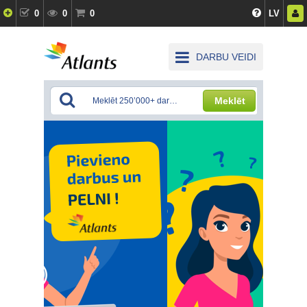
0
0
0
LV
DARBU VEIDI
Meklēt