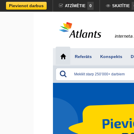
Pievienot darbus
ATZĪMĒTIE
0
SKATĪTIE
interneta 
Referāts
Konspekts
D