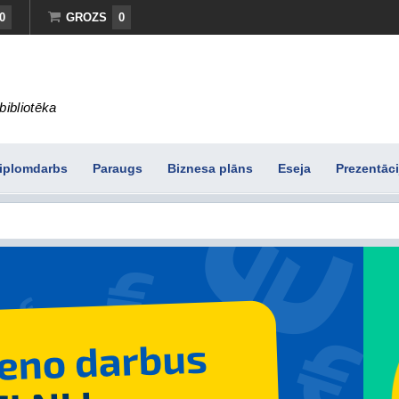
0
GROZS
0
bibliotēka
iplomdarbs
Paraugs
Biznesa plāns
Eseja
Prezentāci