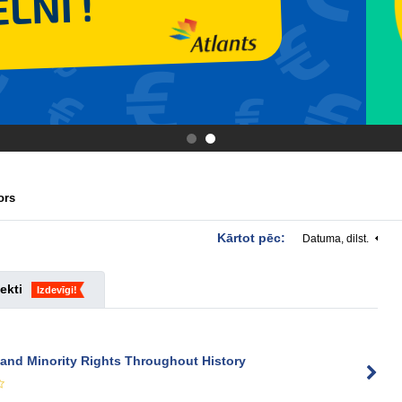
.
.
ors
Kārtot pēc:
Datuma, dilst.
ekti
Izdevīgi!
 and Minority Rights Throughout History