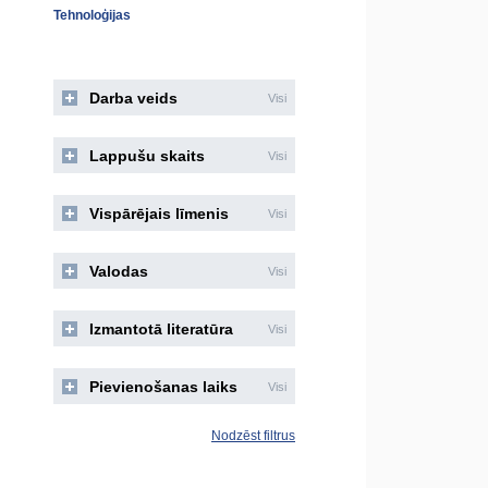
Tehnoloģijas
Darba veids
Visi
Lappušu skaits
Visi
Vispārējais līmenis
Visi
Valodas
Visi
Izmantotā literatūra
Visi
Pievienošanas laiks
Visi
Nodzēst filtrus