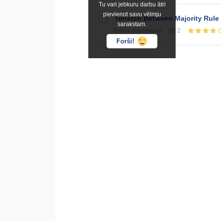
Tu vari jebkuru darbu ātri
pievienot savu vēlmju
Tension Between Majority Rule
sarakstam.
Eseja
vidusskolai
2
Forši!