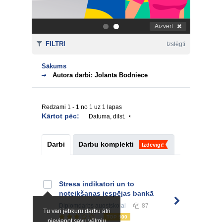
Aizvērt
.
.
FILTRI
Izslēgti
Sākums
Autora darbi: Jolanta Bodniece
Redzami 1 - 1 no 1 uz 1 lapas
Kārtot pēc:
Datuma, dilst.
Darbi
Darbu komplekti
Izdevīgi!
Stresa indikatori un to
noteikšanas iespējas bankā
Diplomdarbs
augstskolai
87
Tu vari jebkuru darbu ātri
TOP 500
pievienot savu vēlmju