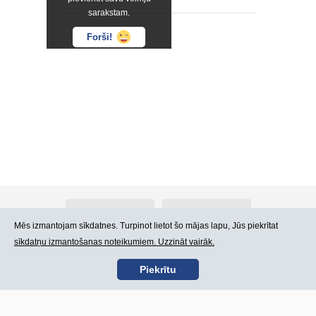
sarakstam.
Forši!
Par Atlants.lv
Reklāma
Mēs izmantojam sīkdatnes. Turpinot lietot šo mājas lapu, Jūs piekrītat
sīkdatņu izmantošanas noteikumiem. Uzzināt vairāk.
Kontakti
Lietošanas noteikumi
Piekrītu
SIA „CDI” © 2002 -
Lapas karte
2026