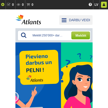
0
0
0
LV
DARBU VEIDI
Meklēt