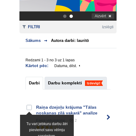
Aizvērt
.
.
FILTRI
Izslēgti
Sākums
Autora darbi: lauritō
Redzami 1 - 3 no 3 uz 1 lapas
Kārtot pēc:
Datuma, dilst.
Darbi
Darbu komplekti
Izdevīgi!
Raiņa dzejoļu krājuma "Tālas
noskaņas zilā vakarā" analīze
Eseja
vidusskolai
2
Tu vari jebkuru darbu ātri
pievienot savu vēlmju