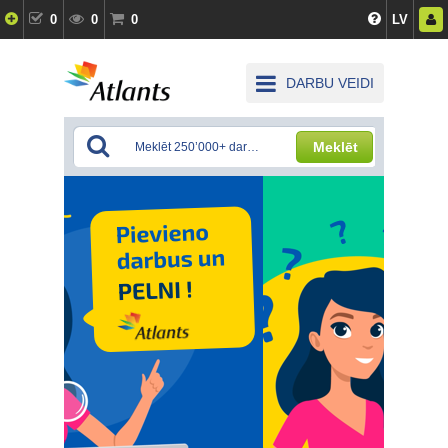
0
0
0
LV
DARBU VEIDI
Meklēt