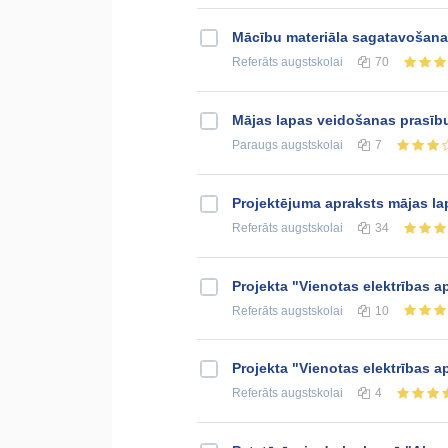
Mācību materiāla sagatavošana
Referāts
augstskolai
70
Mājas lapas veidošanas prasību
Paraugs
augstskolai
7
Projektējuma apraksts mājas la
Referāts
augstskolai
34
Projekta "Vienotas elektrības 
Referāts
augstskolai
10
Projekta "Vienotas elektrības 
Referāts
augstskolai
4