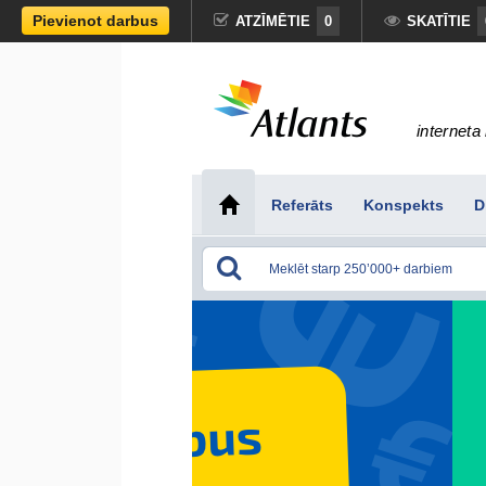
Pievienot darbus
ATZĪMĒTIE
0
SKATĪTIE
interneta 
Referāts
Konspekts
D