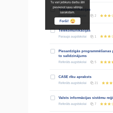
Tu vari jebkuru darbu ātri
pievienot savu vēlmju
Telekomunikācijas
sarakstam.
Paraugs
augstskolai
2
Forši!
Telekomunikācijas
Paraugs
augstskolai
1
Piesardzīgās programmēšanas p
to salīdzinājums
Referāts
augstskolai
5
CASE rīku apraksts
Referāts
augstskolai
21
Valsts informācijas sistēmu reģi
Referāts
augstskolai
7