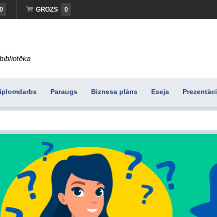
0
GROZS
0
bibliotēka
iplomdarbs
Paraugs
Biznesa plāns
Eseja
Prezentāci