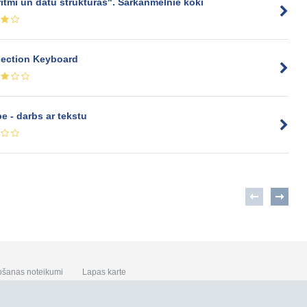
itmi un datu struktūras". Sarkanmelnie koki
jection Keyboard
e - darbs ar tekstu
ošanas noteikumi
Lapas karte