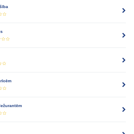
šība
ts
erīcēm
 dežurantēm