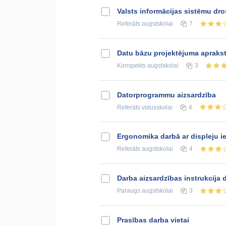
Valsts informācijas sistēmu dro
Referāts
augstskolai
7
Datu bāzu projektējuma apraks
Konspekts
augstskolai
3
Datorprogrammu aizsardzība
Referāts
vidusskolai
4
Ergonomika darbā ar displeju i
Referāts
augstskolai
4
Darba aizsardzības instrukcija
Paraugs
augstskolai
3
Prasības darba vietai