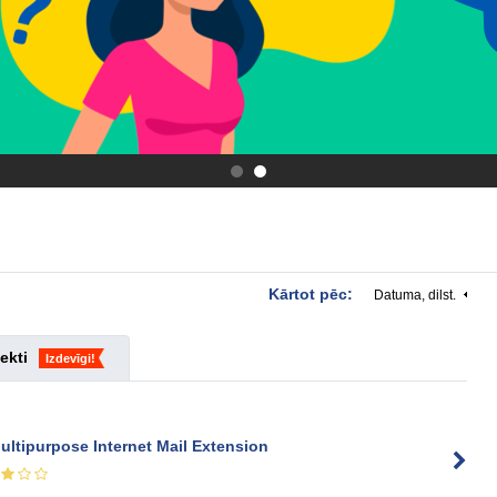
.
.
Kārtot pēc:
Datuma, dilst.
ekti
Izdevīgi!
ultipurpose Internet Mail Extension