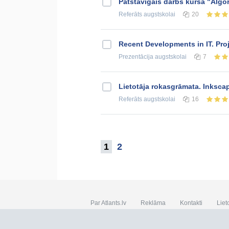
Patstāvīgais darbs kursā "Algor
Referāts
augstskolai
20
Recent Developments in IT. Pro
Prezentācija
augstskolai
7
Lietotāja rokasgrāmata. Inkscap
Referāts
augstskolai
16
1
2
Par Atlants.lv
Reklāma
Kontakti
Liet
SIA „CDI” © 2002 - 2026