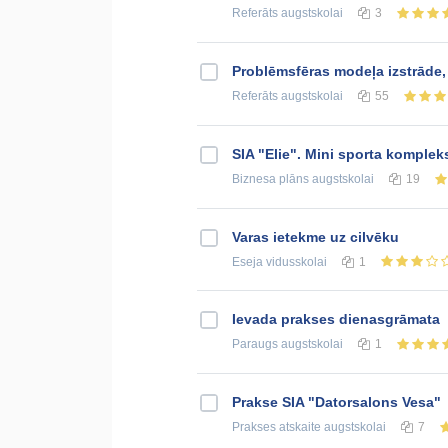
Referāts
augstskolai
3
Problēmsfēras modeļa izstrāde
Referāts
augstskolai
55
SIA "Elie". Mini sporta komplek
Biznesa plāns
augstskolai
19
Varas ietekme uz cilvēku
Eseja
vidusskolai
1
Ievada prakses dienasgrāmata
Paraugs
augstskolai
1
Prakse SIA "Datorsalons Vesa"
Prakses atskaite
augstskolai
7