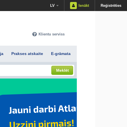
LV
Ienākt
Reģistrēties
Klientu serviss
ja
Prakses atskaite
E-grāmata
Meklēt