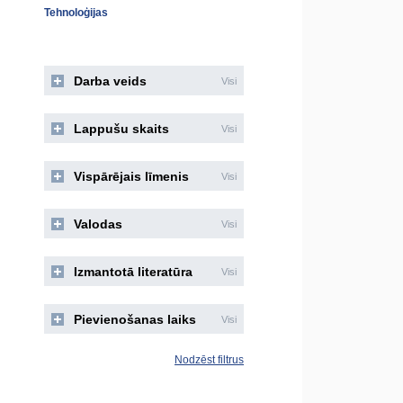
Tehnoloģijas
Darba veids
Visi
Lappušu skaits
Visi
Vispārējais līmenis
Visi
Valodas
Visi
Izmantotā literatūra
Visi
Pievienošanas laiks
Visi
Nodzēst filtrus