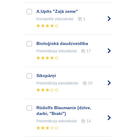
A.Upīts "Zaļā zeme"
Konspekts
vidusskolai
1
Bioloģiskā daudzveidība
Prezentācija
vidusskolai
17
Sikspārņi
Prezentācija
pamatskolai
10
Rūdolfs Blaumanis (dzīve,
darbi, "Braki")
Prezentācija
vidusskolai
14