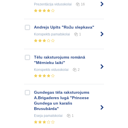
Prezentācija
vidusskolai
16
Andrejs Upīts "Rožu slepkava"
Konspekts
pamatskolai
1
Tēlu raksturojums romānā
"Mērnieku laiki"
Konspekts
vidusskolai
2
Gundegas tēla raksturojums
A.Brigaderes lugā "Princese
Gundega un karalis
Brusubārda"
Eseja
pamatskolai
1