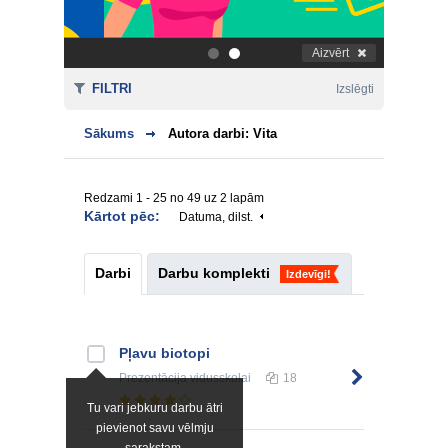
Aizvērt
.
.
FILTRI
Izslēgti
Sākums
Autora darbi: Vita
Redzami 1 - 25 no 49 uz 2 lapām
Kārtot pēc:
Datuma, dilst.
Darbi
Darbu komplekti
Izdevīgi!
Pļavu biotopi
Prezentācija
vidusskolai
18
Tu vari jebkuru darbu ātri
pievienot savu vēlmju