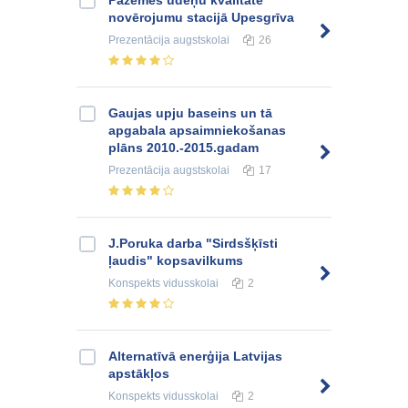
Pazemes ūdeņu kvalitāte
novērojumu stacijā Upesgrīva
Prezentācija
augstskolai
26
Gaujas upju baseins un tā
apgabala apsaimniekošanas
plāns 2010.-2015.gadam
Prezentācija
augstskolai
17
J.Poruka darba "Sirdsšķīsti
ļaudis" kopsavilkums
Konspekts
vidusskolai
2
Alternatīvā enerģija Latvijas
apstākļos
Konspekts
vidusskolai
2