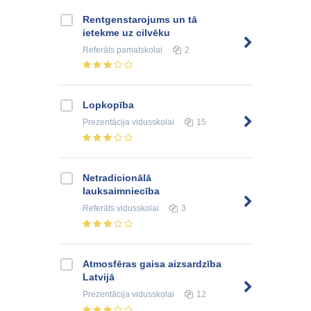
Rentgenstarojums un tā
ietekme uz cilvēku
Referāts
pamatskolai
2
Lopkopība
Prezentācija
vidusskolai
15
Netradicionālā
lauksaimniecība
Referāts
vidusskolai
3
Atmosfēras gaisa aizsardzība
Latvijā
Prezentācija
vidusskolai
12