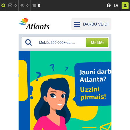
0
0
0
LV
DARBU VEIDI
Meklēt