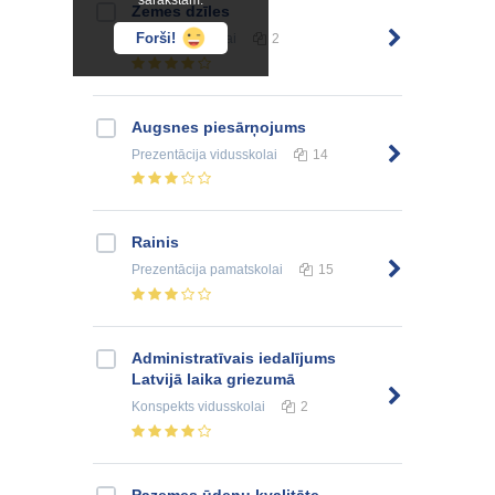
sarakstam.
Zemes dzīles
Forši!
Eseja
vidusskolai
2
Augsnes piesārņojums
Prezentācija
vidusskolai
14
Rainis
Prezentācija
pamatskolai
15
Administratīvais iedalījums
Latvijā laika griezumā
Konspekts
vidusskolai
2