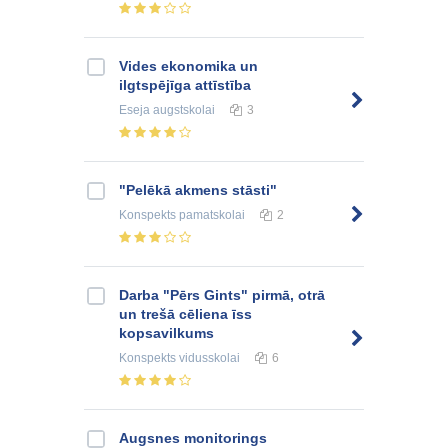
Vides ekonomika un
ilgtspējīga attīstība
Eseja
augstskolai
3
"Pelēkā akmens stāsti"
Konspekts
pamatskolai
2
Darba "Pērs Gints" pirmā, otrā
un trešā cēliena īss
kopsavilkums
Konspekts
vidusskolai
6
Augsnes monitorings