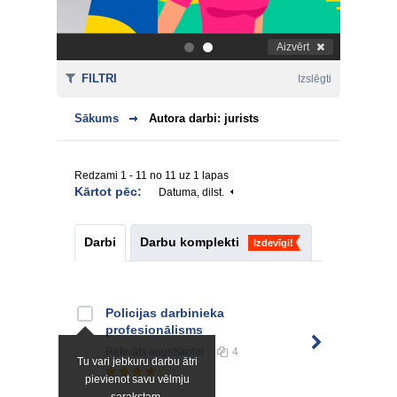
Aizvērt
.
.
FILTRI
Izslēgti
Sākums
Autora darbi: jurists
Redzami 1 - 11 no 11 uz 1 lapas
Kārtot pēc:
Datuma, dilst.
Darbi
Darbu komplekti
Izdevīgi!
Policijas darbinieka
profesionālisms
Referāts
augstskolai
4
Tu vari jebkuru darbu ātri
pievienot savu vēlmju