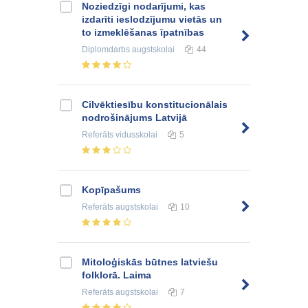
Noziedzīgi nodarījumi, kas
izdarīti ieslodzījumu vietās un
to izmeklēšanas īpatnības
Diplomdarbs
augstskolai
44
Cilvēktiesību konstitucionālais
nodrošinājums Latvijā
Referāts
vidusskolai
5
Kopīpašums
Referāts
augstskolai
10
Mitoloģiskās būtnes latviešu
folklorā. Laima
Referāts
augstskolai
7