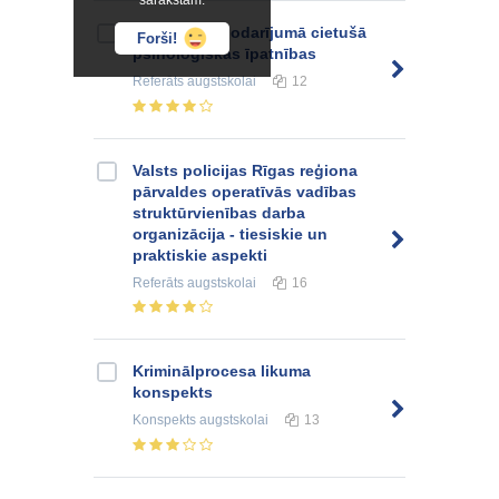
sarakstam.
Noziedzīgā nodarījumā cietušā
Forši!
psiholoģiskās īpatnības
Referāts
augstskolai
12
Valsts policijas Rīgas reģiona
pārvaldes operatīvās vadības
struktūrvienības darba
organizācija - tiesiskie un
praktiskie aspekti
Referāts
augstskolai
16
Kriminālprocesa likuma
konspekts
Konspekts
augstskolai
13