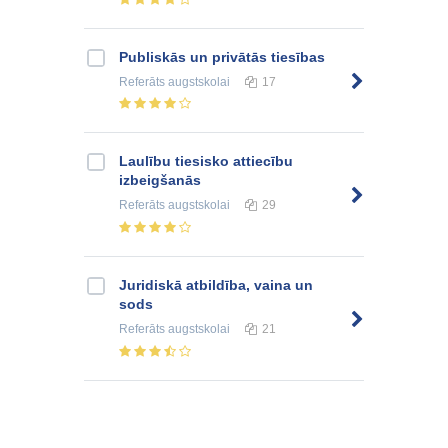
Publiskās un privātās tiesības
Referāts
augstskolai
17
Laulību tiesisko attiecību
izbeigšanās
Referāts
augstskolai
29
Juridiskā atbildība, vaina un
sods
Referāts
augstskolai
21