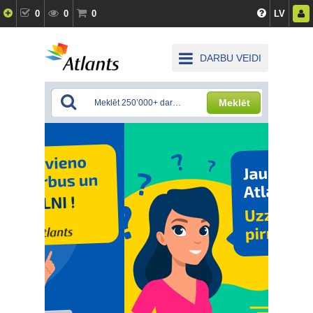
0
0
0
LV
DARBU VEIDI
Meklēt