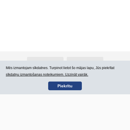
Par Atlants.lv
Reklāma
Mēs izmantojam sīkdatnes. Turpinot lietot šo mājas lapu, Jūs piekrītat
sīkdatņu izmantošanas noteikumiem. Uzzināt vairāk.
Kontakti
Lietošanas noteikumi
Piekrītu
SIA „CDI” © 2002 -
Lapas karte
2026