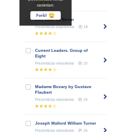
sarakstam.
Forši!
Don Juan by Byron
Prezentācija
augstskolai
18
Current Leaders. Group of
Eight
Prezentācija
vidusskolai
10
Madame Bovary by Gustave
Flaubert
Prezentācija
vidusskolai
18
Joseph Mallord William Turner
Prezentācija
vidusskolai
16