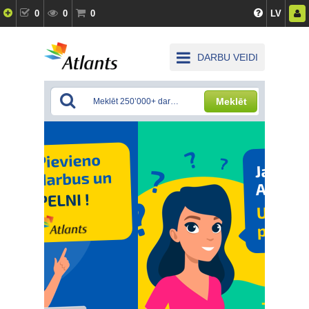
0
0
0
LV
DARBU VEIDI
Meklēt