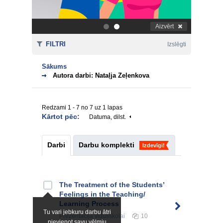
Aizvērt
.
.
FILTRI
Izslēgti
Sākums
Autora darbi: Nataļja Zeļenkova
Redzami 1 - 7 no 7 uz 1 lapas
Kārtot pēc:
Datuma, dilst.
Darbi
Darbu komplekti
Izdevīgi!
The Treatment of the Students’
Feelings in the Teaching/
Learning Process
Tu vari jebkuru darbu ātri
Prezentācija
vidusskolai
10
pievienot savu vēlmju