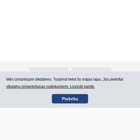
Par Atlants.lv
Reklāma
Mēs izmantojam sīkdatnes. Turpinot lietot šo mājas lapu, Jūs piekrītat
sīkdatņu izmantošanas noteikumiem. Uzzināt vairāk.
Kontakti
Lietošanas noteikumi
Piekrītu
SIA „CDI” © 2002 -
Lapas karte
2026