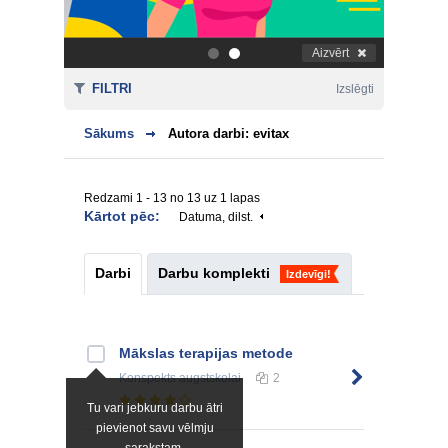
Aizvērt
.
.
FILTRI
Izslēgti
Sākums
Autora darbi: evitax
Redzami 1 - 13 no 13 uz 1 lapas
Kārtot pēc:
Datuma, dilst.
Darbi
Darbu komplekti
Izdevīgi!
Mākslas terapijas metode
Konspekts
augstskolai
2
Tu vari jebkuru darbu ātri
pievienot savu vēlmju