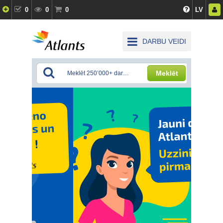
0
0
0
LV
DARBU VEIDI
Meklēt