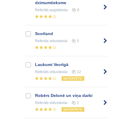
dzimumtieksme
Referāts
augstskolai
8
Scotland
Referāts
vidusskolai
5
Laukumi Vecrīgā
Referāts
vidusskolai
12
NOVĒRTĒTS!
Robērs Delonē un viņa darbi
Referāts
vidusskolai
2
NOVĒRTĒTS!