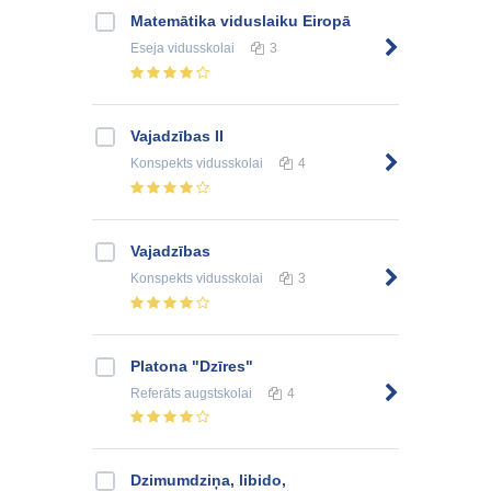
Matemātika viduslaiku Eiropā
Eseja
vidusskolai
3
Vajadzības II
Konspekts
vidusskolai
4
Vajadzības
Konspekts
vidusskolai
3
Platona "Dzīres"
Referāts
augstskolai
4
Dzimumdziņa, libido,