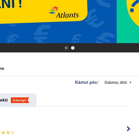
.
.
ns
Kārtot pēc:
Datuma, dilst.
ekti
Izdevīgi!