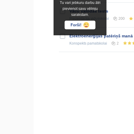
Tu vari jebkuru darbu ātri
pievienot savu vēlmju
Vācu valodas tests
sarakstam.
Prezentācija
vidusskolai
200
Forši!
Elektroenerģijas patēriņš manā
Konspekts
pamatskolai
2