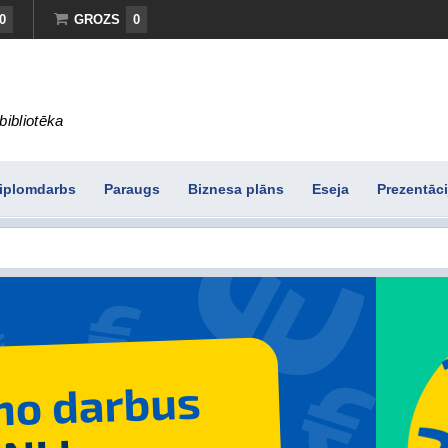
0
GROZS
0
bibliotēka
iplomdarbs
Paraugs
Biznesa plāns
Eseja
Prezentāci