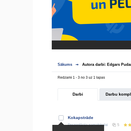
Sākums
Autora darbi: Edgars Puda
Redzami 1 - 3 no 3 uz 1 lapas
Darbi
Darbu kompl
Kokapstrāde
Prezentācija
pamatskolai
5