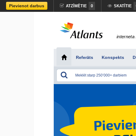
Pievienot darbus
ATZĪMĒTIE
0
SKATĪTIE
interneta 
Referāts
Konspekts
D