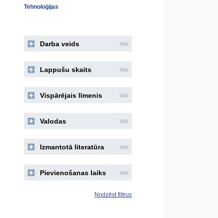
Tehnoloģijas
Darba veids
Visi
Lappušu skaits
Visi
Vispārējais līmenis
Visi
Valodas
Visi
Izmantotā literatūra
Visi
Pievienošanas laiks
Visi
Nodzēst filtrus